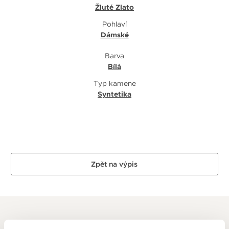
Žluté Zlato
Pohlaví
Dámské
Barva
Bílá
Typ kamene
Syntetika
Zpět na výpis