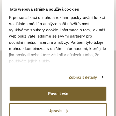
Tato webová stránka používá cookies
ALTMAN JEWELLERY
K personalizaci obsahu a reklam, poskytování funkcí
sociálních médií a analýze naší návštěvnosti
Altman Jewellery
využíváme soubory cookie. Informace o tom, jak náš
web používáte, sdílíme se svými partnery pro
sociální média, inzerci a analýzy. Partneři tyto údaje
mohou zkombinovat s dalšími informacemi, které jste
jim poskytli nebo které získali v důsledku toho, že
používáte jejich služby.
ZAJÍMAJÍ VÁS LUXUSNÍ
HODINKY A ŠPERKY?
Zobrazit detaily
BUĎTE S NÁMI V OBRAZE.
Povolit vše
Upravit