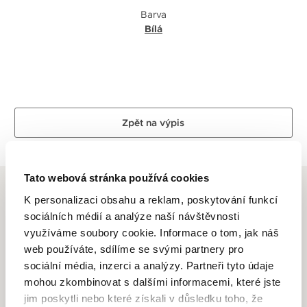
Barva
Bílá
Zpět na výpis
Tato webová stránka používá cookies
K personalizaci obsahu a reklam, poskytování funkcí
sociálních médií a analýze naší návštěvnosti
využíváme soubory cookie. Informace o tom, jak náš
ALTMAN DIAMOND
web používáte, sdílíme se svými partnery pro
sociální média, inzerci a analýzy. Partneři tyto údaje
Dlouhletá zkušenost, odborné znalosti, láska k řemeslu a
mohou zkombinovat s dalšími informacemi, které jste
zlatnické dovednosti je to, co se odráží ve špercích Altman
jim poskytli nebo které získali v důsledku toho, že
Diamond. Drahé kovy ve spojení s krásnými a ušlechtilými