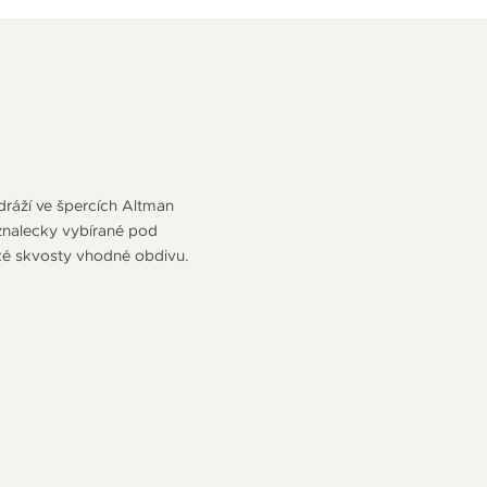
odráží ve špercích Altman
 znalecky vybírané pod
ké skvosty vhodné obdivu.