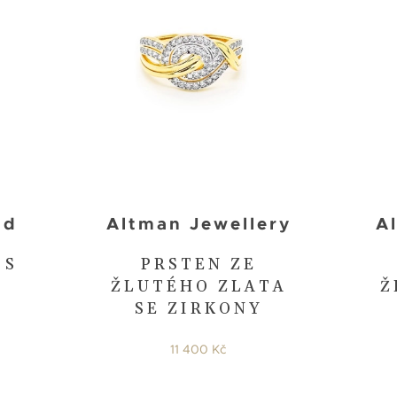
nd
Altman Jewellery
A
 S
PRSTEN ZE
ŽLUTÉHO ZLATA
Ž
SE ZIRKONY
11 400 Kč