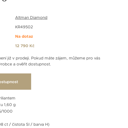
Altman Diamond
KR49502
Na dotaz
12 790 Kč
ení již v prodeji. Pokud máte zájem, můžeme pro vás
robce a ověřit dostupnost.
ostupnost
riliantem
u 1,60 g
85/1000
8 ct / čistota SI / barva H)