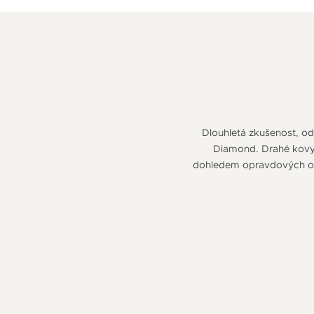
Dlouhletá zkušenost, odb
Diamond. Drahé kovy v
dohledem opravdových odb