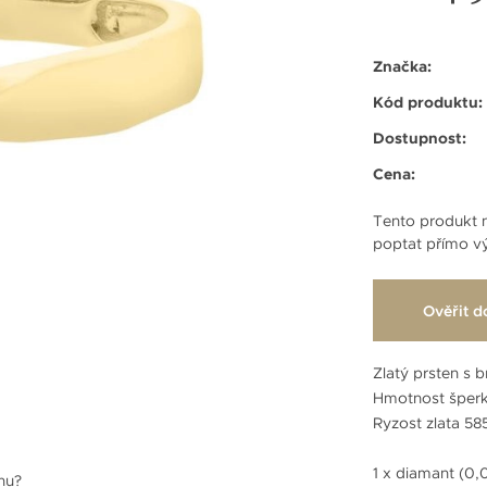
Značka:
Kód produktu:
Dostupnost:
Cena:
Tento produkt n
poptat přímo vý
Ověřit d
Zlatý prsten s b
Hmotnost šperk
Ryzost zlata 5
1 x diamant (0,0
enu?