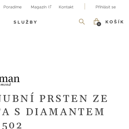
Poradíme
Magazín
Kontakt
Přihlásit se
KOŠÍK
SLUŽBY
0
NUBNÍ PRSTEN ZE
TA S DIAMANTEM
9502