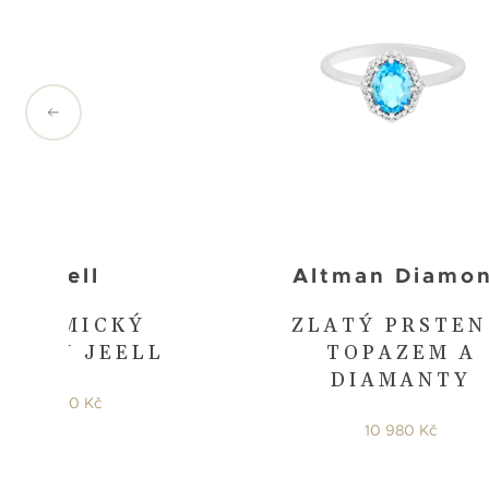
Jeell
Altman Diamo
KERAMICKÝ
ZLATÝ PRSTEN
RSTEN JEELL
TOPAZEM A
DIAMANTY
11 980 Kč
10 980 Kč