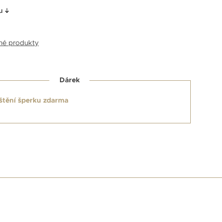
u
bné produkty
Dárek
štění šperku zdarma