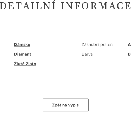
DETAILNÍ INFORMAC
Dámské
Zásnubní prsten
A
Diamant
Barva
B
Žluté Zlato
Zpět na výpis