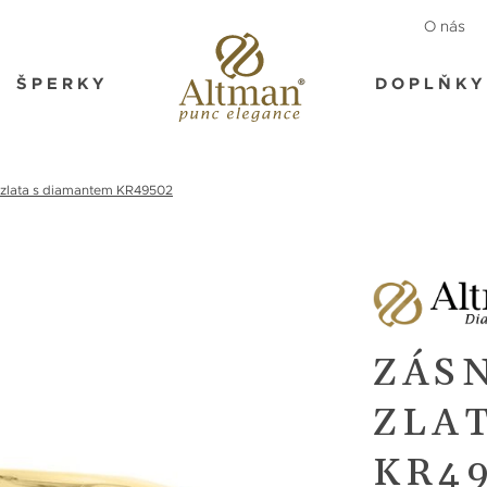
O nás
ŠPERKY
DOPLŇKY
 zlata s diamantem KR49502
ZÁS
ZLA
KR4