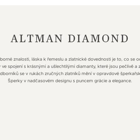
ALTMAN DIAMOND
orné znalosti, láska k řemeslu a zlatnické dovednosti je to, co se 
e spojení s krásnými a ušlechtilými diamanty, které jsou pečlivě a
orníků se v rukách zručných zlatníků mění v opravdové šperkařs
Šperky v nadčasovém designu s puncem grácie a elegance.