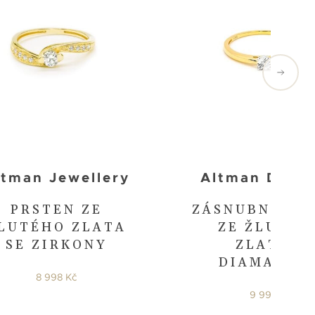
ltman Jewellery
Altman Diam
PRSTEN ZE
ZÁSNUBNÍ PR
LUTÉHO ZLATA
ZE ŽLUTÉH
SE ZIRKONY
ZLATA S
DIAMANTE
8 998 Kč
9 998 Kč