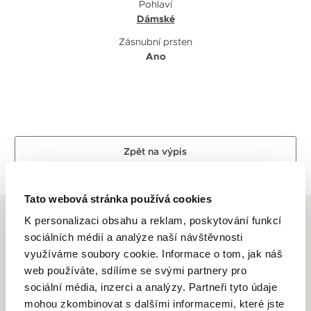
Pohlaví
Dámské
Zásnubní prsten
Ano
Zpět na výpis
Tato webová stránka používá cookies
K personalizaci obsahu a reklam, poskytování funkcí
sociálních médií a analýze naší návštěvnosti
využíváme soubory cookie. Informace o tom, jak náš
ALTMAN DIAMOND
web používáte, sdílíme se svými partnery pro
sociální média, inzerci a analýzy. Partneři tyto údaje
mohou zkombinovat s dalšími informacemi, které jste
Dlouhletá zkušenost, odborné znalosti, láska k řemeslu a