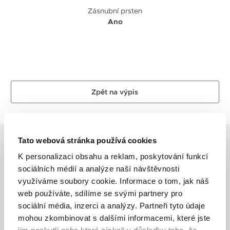
Zásnubní prsten
Ano
Zpět na výpis
Tato webová stránka používá cookies
K personalizaci obsahu a reklam, poskytování funkcí
sociálních médií a analýze naší návštěvnosti
ALTMAN DIAMOND
využíváme soubory cookie. Informace o tom, jak náš
web používáte, sdílíme se svými partnery pro
Dlouhletá zkušenost, odborné znalosti, láska k řemeslu a
sociální média, inzerci a analýzy. Partneři tyto údaje
zlatnické dovednosti je to, co se odráží ve špercích Altman
mohou zkombinovat s dalšími informacemi, které jste
Diamond. Drahé kovy ve spojení s krásnými a ušlechtilými