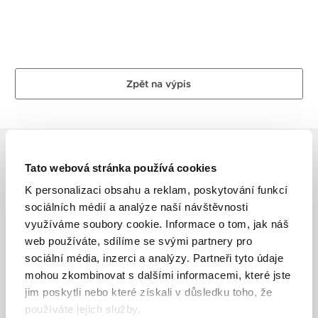
Zpět na výpis
Tato webová stránka používá cookies
K personalizaci obsahu a reklam, poskytování funkcí
ALTMAN DIAMOND
sociálních médií a analýze naší návštěvnosti
využíváme soubory cookie. Informace o tom, jak náš
Dlouhletá zkušenost, odborné znalosti, láska k řemeslu a
web používáte, sdílíme se svými partnery pro
zlatnické dovednosti je to, co se odráží ve špercích Altman
sociální média, inzerci a analýzy. Partneři tyto údaje
Diamond. Drahé kovy ve spojení s krásnými a ušlechtilými
mohou zkombinovat s dalšími informacemi, které jste
diamanty, které jsou pečlivě a znalecky vybírané pod
jim poskytli nebo které získali v důsledku toho, že
dohledem opravdových odborníků se v rukách zručných
používáte jejich služby.