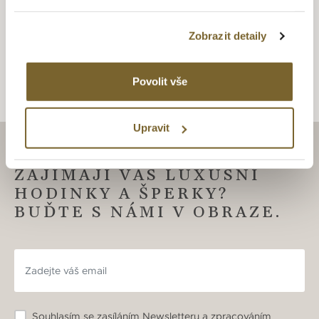
zlatníků mění v opravdové šperkařské skvosty vhodné
obdivu. Šperky v nadčasovém designu s puncem grácie a
Zobrazit detaily
elegance.
Povolit vše
Upravit
ZAJÍMAJÍ VÁS LUXUSNÍ
HODINKY A ŠPERKY?
BUĎTE S NÁMI V OBRAZE.
Souhlasím se zasíláním Newsletteru a zpracováním