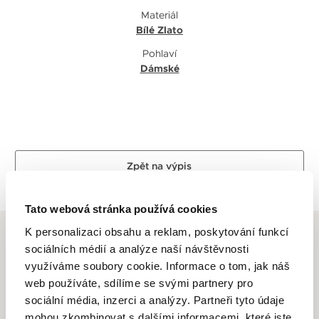
Materiál
Bílé Zlato
Pohlaví
Dámské
Zpět na výpis
Tato webová stránka používá cookies
K personalizaci obsahu a reklam, poskytování funkcí
sociálních médií a analýze naší návštěvnosti
využíváme soubory cookie. Informace o tom, jak náš
web používáte, sdílíme se svými partnery pro
ALTMAN DIAMOND
sociální média, inzerci a analýzy. Partneři tyto údaje
mohou zkombinovat s dalšími informacemi, které jste