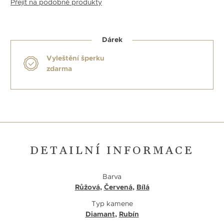
Přejít na podobné produkty
Dárek
Vyleštění šperku
zdarma
DETAILNÍ INFORMACE
Barva
Růžová
,
Červená
,
Bílá
Typ kamene
Diamant
,
Rubín