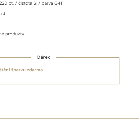
20 ct. / čistota SI / barva G-H)
u
bné produkty
Dárek
štění šperku zdarma