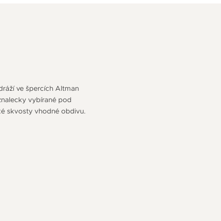
odráží ve špercích Altman
 znalecky vybírané pod
ké skvosty vhodné obdivu.