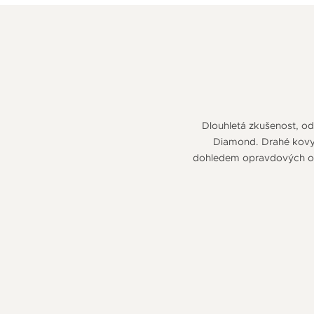
Dlouhletá zkušenost, odb
Diamond. Drahé kovy v
dohledem opravdových odb