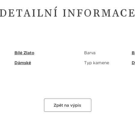
DETAILNÍ INFORMAC
Bílé Zlato
Barva
B
Dámské
Typ kamene
D
Zpět na výpis