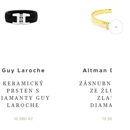
Guy Laroche
Altman Diam
KERAMICKÝ
ZÁSNUBNÍ PR
PRSTEN S
ZE ŽLUTÉH
DIAMANTY GUY
ZLATA S
LAROCHE
DIAMANTE
16 980 Kč
19 980 Kč