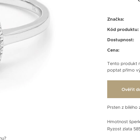
Značka:
Kód produktu:
Dostupnost:
Cena:
Tento produkt n
poptat přímo vý
Ověřit d
Prsten z bílého 
Hmotnost šperk
Ryzost zlata 5
enu?