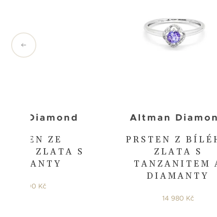
tman Diamond
Altman Diamo
PRSTEN ZE
PRSTEN Z BÍLÉ
TÉHO ZLATA S
ZLATA S
DIAMANTY
TANZANITEM 
DIAMANTY
21 490 Kč
14 980 Kč