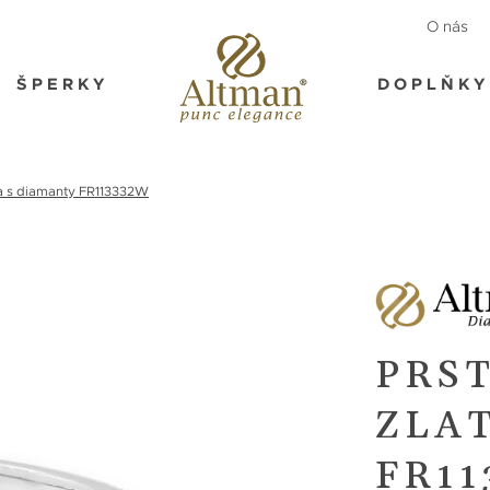
O nás
ŠPERKY
DOPLŇKY
ata s diamanty FR113332W
PRS
ZLA
FR1