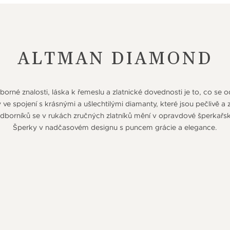
ALTMAN DIAMOND
orné znalosti, láska k řemeslu a zlatnické dovednosti je to, co se 
e spojení s krásnými a ušlechtilými diamanty, které jsou pečlivě a
orníků se v rukách zručných zlatníků mění v opravdové šperkařs
Šperky v nadčasovém designu s puncem grácie a elegance.