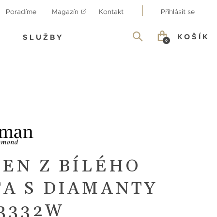
Poradíme
Magazín
Kontakt
Přihlásit se
KOŠÍK
SLUŽBY
0
TEN Z BÍLÉHO
TA S DIAMANTY
13332W