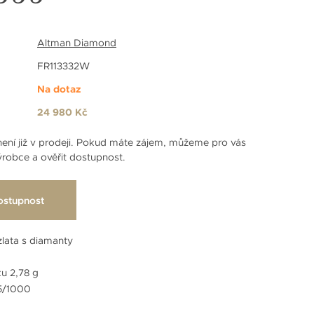
Altman Diamond
FR113332W
Na dotaz
24 980 Kč
ení již v prodeji. Pokud máte zájem, můžeme pro vás
robce a ověřit dostupnost.
ostupnost
zlata s diamanty
u 2,78 g
85/1000