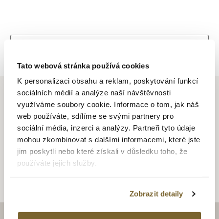
Zpět na výpis
Tato webová stránka používá cookies
K personalizaci obsahu a reklam, poskytování funkcí
sociálních médií a analýze naší návštěvnosti
využíváme soubory cookie. Informace o tom, jak náš
web používáte, sdílíme se svými partnery pro
ALTMAN JEWELLERY
sociální média, inzerci a analýzy. Partneři tyto údaje
mohou zkombinovat s dalšími informacemi, které jste
jim poskytli nebo které získali v důsledku toho, že
Altman Jewellery
používáte jejich služby.
Zobrazit detaily