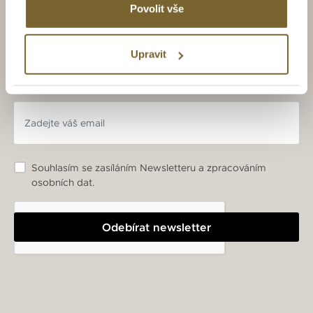
Povolit vše
ZAJÍMAJÍ VÁS LUXUSNÍ
HODINKY A ŠPERKY?
Upravit
BUĎTE S NÁMI V OBRAZE.
Souhlasím se zasíláním Newsletteru a zpracováním
osobních dat.
Odebírat newsletter