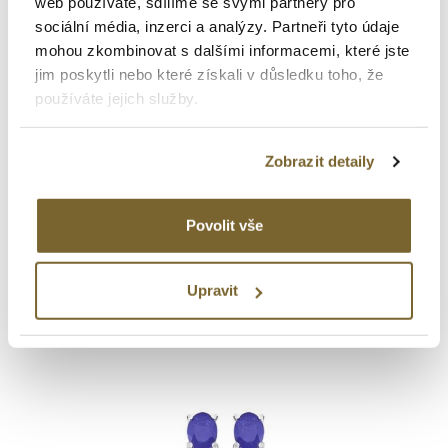
web používáte, sdílíme se svými partnery pro
sociální média, inzerci a analýzy. Partneři tyto údaje
mohou zkombinovat s dalšími informacemi, které jste
jim poskytli nebo které získali v důsledku toho, že
používáte jejich služby.
Altman Diamond
Zobrazit detaily
ZLATÉ NÁUŠNICE SE SAFÍREM
A DIAMANTY ALTMAN
DIAMOND
Povolit vše
6 980 Kč
Upravit