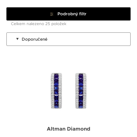
Podrobný filtr
Celkem nalezeno 25 položek
Doporučené
Altman Diamond