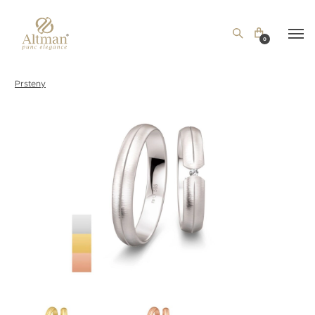
0
Prsteny