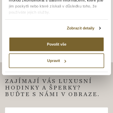
mohou zkombinovat s dalšími informacemi, které jste
jim poskytli nebo které získali v důsledku toho, že
používáte jejich služby.
SNUBNÍ
Zobrazit detaily
Snubní
Povolit vše
Upravit
ZAJÍMAJÍ VÁS LUXUSNÍ
HODINKY A ŠPERKY?
BUĎTE S NÁMI V OBRAZE.