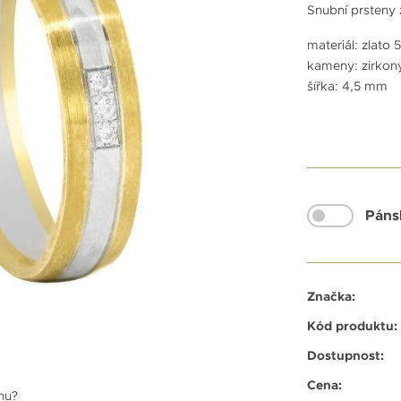
Snubní prsteny 
materiál: zlato
kameny: zirkon
šířka: 4,5 mm
Páns
Značka:
Kód produktu:
Dostupnost:
Cena:
enu?