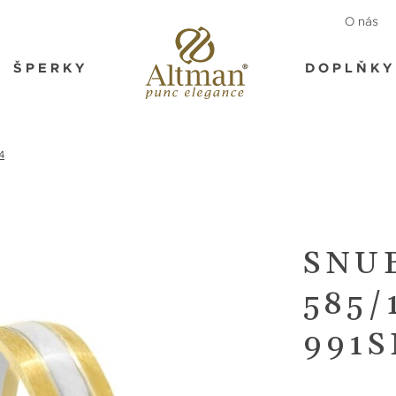
O nás
ŠPERKY
DOPLŇKY
4
SNU
585/
991S