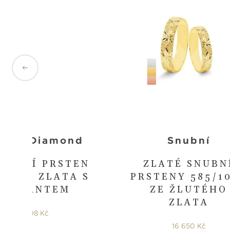
tman Diamond
Snubní
NUBNÍ PRSTEN
ZLATÉ SNUBN
ÍLÉHO ZLATA S
PRSTENY 585/1
DIAMANTEM
ZE ŽLUTÉHO
ZLATA
15 998 Kč
16 650 Kč