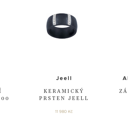
Jeell
A
Í
KERAMICKÝ
ZÁ
000
PRSTEN JEELL
11 980 Kč