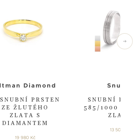
ltman Diamond
Snubní
SNUBNÍ PRSTEN
SNUBNÍ PRST
ZE ŽLUTÉHO
585/1000 Z BÍ
ZLATA S
ZLATA
DIAMANTEM
13 500 Kč
19 980 Kč