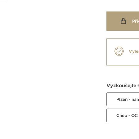
Při
Vyle
Vyzkoušejte 
Plzeň - ná
Cheb - OC