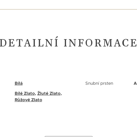
DETAILNÍ INFORMAC
Bílá
Snubní prsten
A
Bílé Zlato
,
Žluté Zlato
,
Růžové Zlato