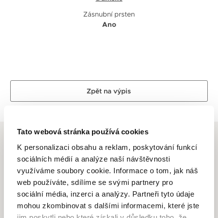
Zásnubní prsten
Ano
Zpět na výpis
Tato webová stránka používá cookies
K personalizaci obsahu a reklam, poskytování funkcí
sociálních médií a analýze naší návštěvnosti
využíváme soubory cookie. Informace o tom, jak náš
ALTMAN DIAMOND
web používáte, sdílíme se svými partnery pro
sociální média, inzerci a analýzy. Partneři tyto údaje
Dlouhletá zkušenost, odborné znalosti, láska k řemeslu a
mohou zkombinovat s dalšími informacemi, které jste
zlatnické dovednosti je to, co se odráží ve špercích Altman
jim poskytli nebo které získali v důsledku toho, že