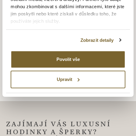
ALTMAN DIAMOND
mohou zkombinovat s dalšími informacemi, které jste
jim poskytli nebo které získali v důsledku toho, že
Dlouhletá zkušenost, odborné znalosti, láska k řemeslu a
používáte jejich služby.
zlatnické dovednosti je to, co se odráží ve špercích Altman
Diamond. Drahé kovy ve spojení s krásnými a ušlechtilými
diamanty, které jsou pečlivě a znalecky vybírané pod
Zobrazit detaily
dohledem opravdových odborníků se v rukách zručných
zlatníků mění v opravdové šperkařské skvosty vhodné
obdivu. Šperky v nadčasovém designu s puncem grácie a
Povolit vše
elegance.
Upravit
ZAJÍMAJÍ VÁS LUXUSNÍ
HODINKY A ŠPERKY?