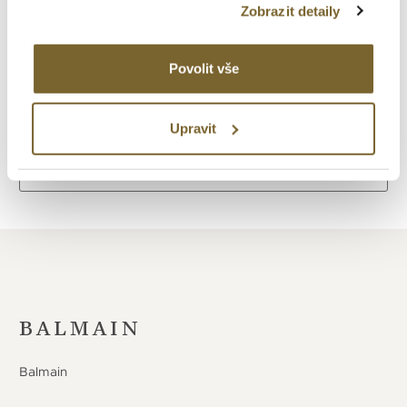
Zobrazit detaily
Průměr v mm
26
Povolit vše
Upravit
Zpět na výpis
BALMAIN
Balmain