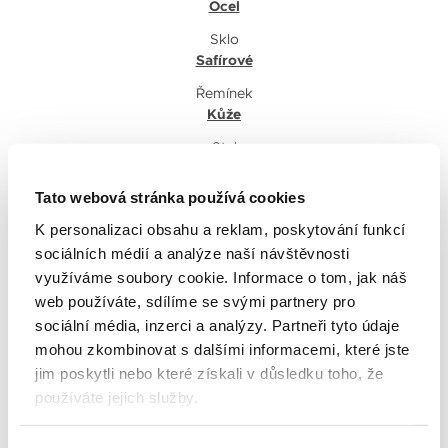
Ocel
Sklo
Safírové
Řemínek
Kůže
Styl
Elegantní
Tato webová stránka používá cookies
Pohlaví
K personalizaci obsahu a reklam, poskytování funkcí
Dámské
sociálních médií a analýze naší návštěvnosti
Tvar pouzdra
využíváme soubory cookie. Informace o tom, jak náš
Oválné
web používáte, sdílíme se svými partnery pro
Barva číselníku
sociální média, inzerci a analýzy. Partneři tyto údaje
Perleťová
mohou zkombinovat s dalšími informacemi, které jste
Spona
jim poskytli nebo které získali v důsledku toho, že
Motýlová
používáte jejich služby.
Voděodolnost v m
50