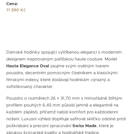
Cena:
11 390 Kč
Dámské hodinky spojující vytříbenou eleganci s moderním
designem inspirovaným pařížskou haute couture. Model
Haute Elegance Oval
zaujme svým oválným tvarem
pouzdra, decentním pomocným číselníkem a klasickými
římskými indexy, které dodávají hodinkám výrazný a
sofistikovaný charakter.
Pouzdro o rozměrech 26 × 31,70 mm s mimořádně štíhlým
profilem pouhých 6,45 mm působí jemně a elegantně na
každém zápěstí, přičemž nabízí komfort pro každodenní
nošení. Luxusní vzhled doplňuje safírové sklíčko odolné proti
poškrábání a precizní zpracování
Swiss Made
, které je
zárukou švýcarské kvality a hodinářské tradice.