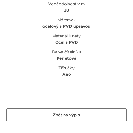
Voděodolnost v m
30
Náramek
ocelový s PVD úpravou
Materiál lunety
Ocel s PVD
Barva číselníku
Perleťová
Tříručky
Ano
Zpět na výpis