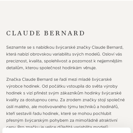
CLAUDE BERNARD
Seznamte se s nabídkou švýcarské značky Claude Bernard,
která nabízí obrovskou variabilitu svých modelů. Osloví vás
preciznost, kvalita, spolehlivost a pozornost k nejjemnějším
detailům, kterou společnost hodinkám věnuje.
Značka Claude Bernard se řadí mezi mladé švýcarské
výrobce hodinek. Od počátku vstoupila do světa výroby
hodinek s vizí přinést svým zákazníkům hodinky švýcarské
kvality za dostupnou cenu. Za zrodem značky stojí společné
úsilí malého, ale motivovaného týmu techniků a hodinářů,
kteří sestavili řadu hodinek, které se mohou pochlubit
přesným švýcarským pohybem za mimořádně atraktivní
ceny. Pro značku je velice důležitá variabilita modelů.