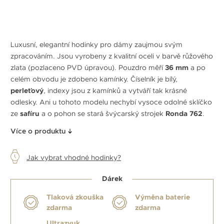
Luxusní, elegantní hodinky pro dámy zaujmou svým
zpracováním. Jsou vyrobeny z kvalitní oceli v barvě růžového
zlata (pozlaceno PVD úpravou). Pouzdro měří
36 mm
a po
celém obvodu je zdobeno kamínky. Číselník je bílý,
perleťový
, indexy jsou z kamínků a vytváří tak krásné
odlesky. Ani u tohoto modelu nechybí vysoce odolné sklíčko
ze
safíru
a o pohon se stará švýcarský strojek
Ronda 762
.
Více o produktu
Jak vybrat vhodné hodinky?
Dárek
Tlaková zkouška
Výměna baterie
zdarma
zdarma
Ultrazvuk