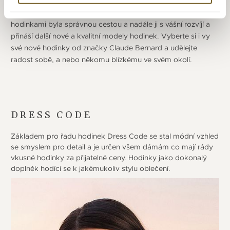
modelů hodinek našla už spoustu spokojených zákazníků.
Prokázala, že vize, s kterou vstoupila na švýcarský trh s
hodinkami byla správnou cestou a nadále ji s vášní rozvíjí a
přináší další nové a kvalitní modely hodinek. Vyberte si i vy
své nové hodinky od značky Claude Bernard a udělejte
radost sobě, a nebo někomu blízkému ve svém okolí.
DRESS CODE
Základem pro řadu hodinek Dress Code se stal módní vzhled
se smyslem pro detail a je určen všem dámám co mají rády
vkusné hodinky za přijatelné ceny. Hodinky jako dokonalý
doplněk hodící se k jakémukoliv stylu oblečení.