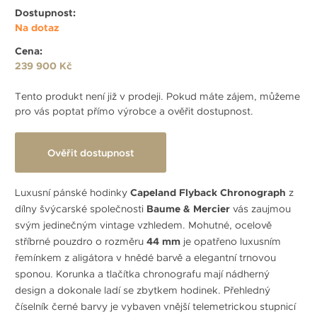
Dostupnost:
Na dotaz
Cena:
239 900 Kč
Tento produkt není již v prodeji. Pokud máte zájem, můžeme
pro vás poptat přímo výrobce a ověřit dostupnost.
Ověřit dostupnost
Luxusní pánské hodinky
Capeland Flyback Chronograph
z
dílny švýcarské společnosti
Baume & Mercier
vás zaujmou
svým jedinečným vintage vzhledem. Mohutné, ocelově
stříbrné pouzdro o rozměru
44 mm
je opatřeno luxusním
řemínkem z aligátora v hnědé barvě a elegantní trnovou
sponou. Korunka a tlačítka chronografu mají nádherný
design a dokonale ladí se zbytkem hodinek. Přehledný
číselník černé barvy je vybaven vnější telemetrickou stupnicí