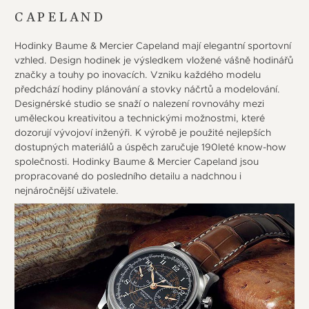
CAPELAND
Hodinky Baume & Mercier Capeland mají elegantní sportovní
vzhled. Design hodinek je výsledkem vložené vášně hodinářů
značky a touhy po inovacích. Vzniku každého modelu
předchází hodiny plánování a stovky náčrtů a modelování.
Designérské studio se snaží o nalezení rovnováhy mezi
uměleckou kreativitou a technickými možnostmi, které
dozorují vývojoví inženýři. K výrobě je použité nejlepších
dostupných materiálů a úspěch zaručuje 190leté know-how
společnosti. Hodinky Baume & Mercier Capeland jsou
propracované do posledního detailu a nadchnou i
nejnáročnější uživatele.