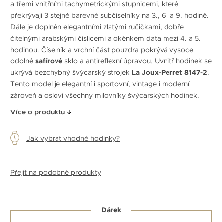
a třemi vnitřními tachymetrickými stupnicemi, které
překrývají 3 stejně barevné subčíselníky na 3., 6. a 9. hodině.
Dále je doplněn elegantními zlatými ručičkami, dobře
čitelnými arabskými číslicemi a okénkem data mezi 4. a 5.
hodinou. Číselník a vrchní část pouzdra pokrývá vysoce
odolné
safírové
sklo a antireflexní úpravou. Uvnitř hodinek se
ukrývá bezchybný švýcarský strojek
La Joux-Perret 8147-2
.
Tento model je elegantní i sportovní, vintage i moderní
zároveň a osloví všechny milovníky švýcarských hodinek.
Více o produktu
Jak vybrat vhodné hodinky?
Přejít na podobné produkty
Dárek