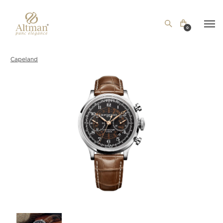
0
Capeland