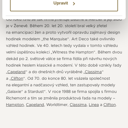
Upravit
vyrobit v roce 1892. Na počátku 20. let 20. století se rozhodl
ředitel firmy William Baume spojit síly s Paulem Mercierem.
Od roku 1918 se tak firma jmenuje Baume a Mercier a její sídlo
je v Ženevě. Během 20. let 20. století bral velký zřetel
na emancipaci žen a proto vytvořil opravdu zajímavý design
hodinek modelem „the Marquise“. Art Deco také ovlivnilo
vzhled hodinek. Ve 40. letech tedy vydala v tomto vzhledu
velmi úspěšnou kolekci „Witness the Hampton“. Během dvou
dekád po 2. světové válce se firma řídila při návrhu nových
hodinek heslem klasické a moderní. V této době vznikly řady
„
Capeland
“ a do dnešních dnů vyráběné „
Classima
“
a „
Clifton
“. Od 70. do konce 80. let vsázela společnost
na elegantní a nadčasový vzhled, ten zastupovaly modely
„Galaxie“ a Stardust“. V roce 1988 se firma spojila s firmou
Richemont a tím se změnila produktová řada na modely –
Hampton
,
Capeland
, Worldtimer,
Classima
,
Linea
a
Clifton
.