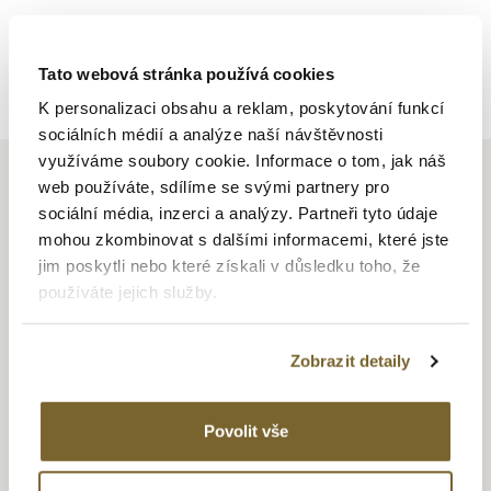
Zpět na výpis
Tato webová stránka používá cookies
K personalizaci obsahu a reklam, poskytování funkcí
sociálních médií a analýze naší návštěvnosti
využíváme soubory cookie. Informace o tom, jak náš
web používáte, sdílíme se svými partnery pro
sociální média, inzerci a analýzy. Partneři tyto údaje
mohou zkombinovat s dalšími informacemi, které jste
BAUME & MERCIER
jim poskytli nebo které získali v důsledku toho, že
používáte jejich služby.
Společnost založili roku 1830 bratři Louis-Victor a Célestin
Baume ve Švýcarské vesnici Les Bois. Jejich mottem bylo
Zobrazit detaily
„Přijmout lze pouze dokonalost, vyráběné
hodinky
musí být
nejvyšší kvality“. Firma se začala rychle rozrůstat a prvním
velkým úspěchem byla výhra celkem 10 Grand Prix cen a 7
Povolit vše
zlatých medailí na Mezinárodních výstavách v Paříži,
Melbourne, Curychu, Londýně, Amsterdamu a Chicagu.
Nejsložitější hodinářskou komplikaci – tourbillon zvládla