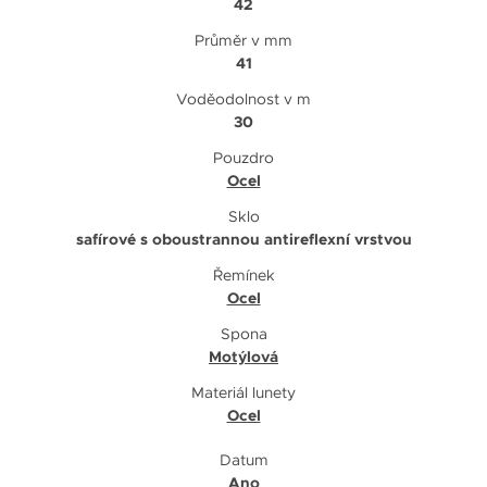
42
Průměr v mm
41
Voděodolnost v m
30
Pouzdro
Ocel
Sklo
safírové s oboustrannou antireflexní vrstvou
Řemínek
Ocel
Spona
Motýlová
Materiál lunety
Ocel
Datum
Ano