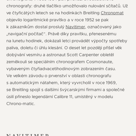
chronografy: druhé tlačítko umožňovalo nulování sčítačů. Už
ve čtyřicátých letech se na hodinkách Breitling
Chronomat
objevilo logaritmické pravítko a v roce 1952 se pak
k zákazníkům dostal proslulý
Navitimer
, označovaný jako
„navigační počítač“. Právě díky pravítku, přenesenému
na lunetu hodinek, dokázali letci provádět výpočty spotřeby
paliva, doletu či úhlu klesání. O deset let později přišel věk
dobývání vesmíru a astronaut Scott Carpenter obletěl
zeměkouli se speciálním chronografem Cosmonaute,
vybaveným čtyřiadvacetihodinovým zobrazením času.
Ve velkém závodu o prvenství v oblasti chronografu
s automatickým nátahem, který vyvrcholil v roce 1969,
se Breitling spojil s dalšími švýcarskými firmami a společné
úsilí přineslo legendární Calibre 11, umístěný v modelu
Chrono-matic.