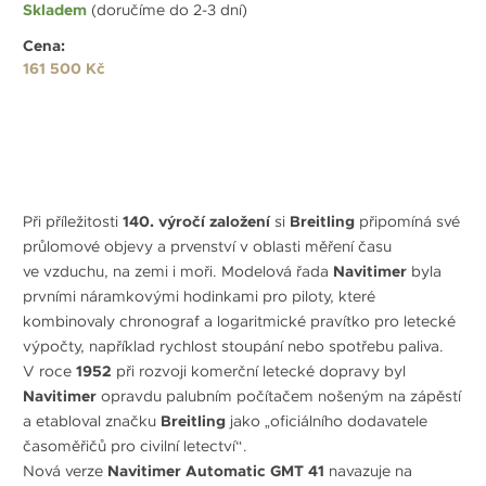
Skladem
(doručíme do 2-3 dní)
Cena:
161 500 Kč
Při příležitosti
140. výročí založení
si
Breitling
připomíná své
průlomové objevy a prvenství v oblasti měření času
ve vzduchu, na zemi i moři. Modelová řada
Navitimer
byla
prvními náramkovými hodinkami pro piloty, které
kombinovaly chronograf a logaritmické pravítko pro letecké
výpočty, například rychlost stoupání nebo spotřebu paliva.
V roce
1952
při rozvoji komerční letecké dopravy byl
Navitimer
opravdu palubním počítačem nošeným na zápěstí
a etabloval značku
Breitling
jako „oficiálního dodavatele
časoměřičů pro civilní letectví“.
Nová verze
Navitimer Automatic GMT 41
navazuje na