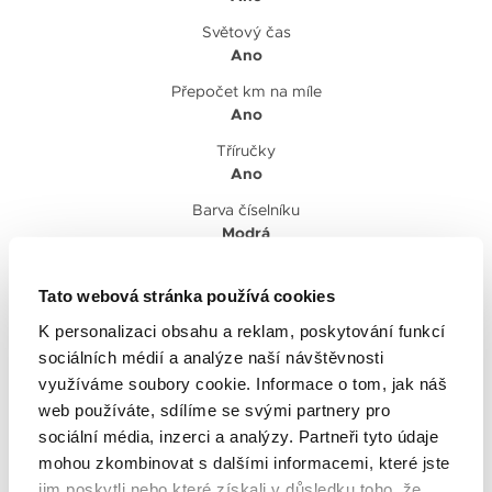
Světový čas
Ano
Přepočet km na míle
Ano
Tříručky
Ano
Barva číselníku
Modrá
Styl
Elegantní
,
Pilotní
Tato webová stránka používá cookies
Pohlaví
K personalizaci obsahu a reklam, poskytování funkcí
Pánské
sociálních médií a analýze naší návštěvnosti
využíváme soubory cookie. Informace o tom, jak náš
Chronometr
web používáte, sdílíme se svými partnery pro
Ano
sociální média, inzerci a analýzy. Partneři tyto údaje
mohou zkombinovat s dalšími informacemi, které jste
jim poskytli nebo které získali v důsledku toho, že