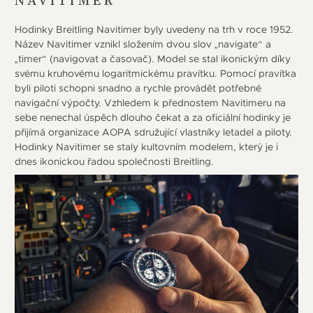
NAVITIMER
Hodinky Breitling Navitimer byly uvedeny na trh v roce 1952.
Název Navitimer vznikl složením dvou slov „navigate“ a
„timer“ (navigovat a časovač). Model se stal ikonickým díky
svému kruhovému logaritmickému pravítku. Pomocí pravítka
byli piloti schopni snadno a rychle provádět potřebné
navigační výpočty. Vzhledem k přednostem Navitimeru na
sebe nenechal úspěch dlouho čekat a za oficiální hodinky je
přijímá organizace AOPA sdružující vlastníky letadel a piloty.
Hodinky Navitimer se staly kultovním modelem, který je i
dnes ikonickou řadou společnosti Breitling.