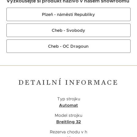
Vyzkoušejte si produkt naživo v našem showroomu
Plzeň - náměstí Republiky
Cheb - Svobody
Cheb - OC Dragoun
DETAILNÍ INFORMACE
Typ strojku
Automat
Model strojku
Breitling 32
Rezerva chodu v h