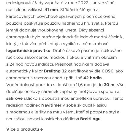
redesignování řady započaté v roce 2022 s univerzálně
nositelnou velikostí
41 mm
. Střídání leštěných a
kartáčovaných povrchově upravených ploch ocelového
pouzdra poskytuje pouzdru nádhernou hru světla, kterou
jemně doplňuje vroubkovaná luneta. Díky absenci
chronografu bylo možné zjednodušit ledově modrý číselník,
který je tak více přehledný a vyniká na něm kruhové
logaritmické pravítko
. Druhé časové pásmo je indikováno
ručičkou zakončenou modrou šipkou a vnitřním okružím
s 24 hodinovou indikací. Přesnost hodinkám dodává
automatický kalibr
Brelitng 32
certifikovaný dle
COSC
jako
chronometr s rezervou chodu přibližně
42 hodin
.
Voděodolnost pouzdra s tloušťkou 11,6 mm je do
30 m
. Vše
doplňuje ocelový náramek zapínaný motýlovou sponou a
safírové
sklíčko s oboustrannou antireflexní úpravou. Tento
redesign hodinek
Navitimer
v sobě skloubil klasiku
s modernou a je šitý na míru všem, kteří si potrpí na styl a
neustálou inovaci klasického dědictví
Breitlingu
.
Více o produktu