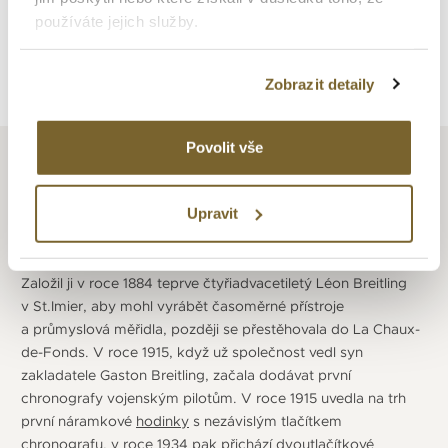
používáte jejich služby.
Zpět na výpis
Zobrazit detaily
Povolit vše
Upravit
BREITLING
Založil ji v roce 1884 teprve čtyřiadvacetiletý Léon Breitling
v St.Imier, aby mohl vyrábět časoměrné přístroje
a průmyslová měřidla, později se přestěhovala do La Chaux-
de-Fonds. V roce 1915, když už společnost vedl syn
zakladatele Gaston Breitling, začala dodávat první
chronografy vojenským pilotům. V roce 1915 uvedla na trh
první náramkové
hodinky
s nezávislým tlačítkem
chronografu, v roce 1934 pak přichází dvoutlačítkové