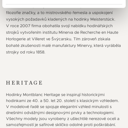
hodinářského průmyslu. Soustředila se přitom na udržení
filozofie značky, a to mistrovského řemesla a uspokojení
vysokých požadavků kladených na hodinky Meisterstück.
V roce 2007 firma obohatila svojí nabídku hodinářských
strojků vytvořením institutu Minerva de Recherche en Haute
Horlogerie at Villeret ve Švýcarsku. Tím zároveň získala
bohaté zkušenosti malé manufaktury Minervy, která vyráběla
strojky od roku 1858.
HERITAGE
Hodinky Montblanc Heritage se inspirují historickými
hodinkami ze 40. a 50. let 20. století s klasickým vzhledem.
V modelové řadě se spojuje elegantní vzhled minulosti s
dnešními odvážnými designovými prvky a technologiemi.
Všechny modely jsou vyrobeny z ušlechtilé nerezové oceli a
samozřejmostí je safírové sklíčko odolné proti poškrábání.