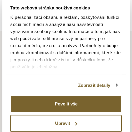
Tato webová stránka používá cookies
Zpět na výpis
K personalizaci obsahu a reklam, poskytování funkcí
sociálních médií a analýze naší návštěvnosti
využíváme soubory cookie. Informace o tom, jak náš
web používáte, sdílíme se svými partnery pro
sociální média, inzerci a analýzy. Partneři tyto údaje
mohou zkombinovat s dalšími informacemi, které jste
jim poskytli nebo které získali v důsledku toho, že
MONTBLANC
používáte jejich služby.
Vznik společnosti se datuje do roku 1906, kdy ji založili
bankéř Alfred Nehemias a inženýr August Eberstein a začali
Zobrazit detaily
vyrábět plnící pera. O 4 roky později registrovali obchodní
značku „Montblanc“ a o další tři vytvořili logo značky –
Povolit vše
hvězdu používanou dodnes. Jméno společnosti odkazuje
na nejvyšší horu Evropy, což symbolizuje touhu po výrobě
produktů té nejvyšší kvality a špičkového řemeslného
Upravit
zpracování. V roce 1997 byla založena společnost Montblanc
Montre S.A. ve městě Le Locle, které je srdcem švýcarského