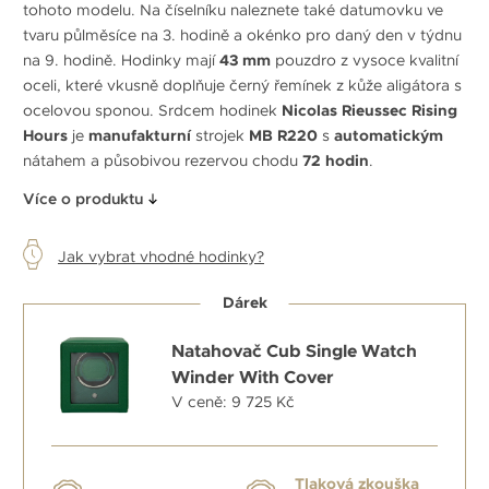
tohoto modelu. Na číselníku naleznete také datumovku ve
tvaru půlměsíce na 3. hodině a okénko pro daný den v týdnu
na 9. hodině. Hodinky mají
43 mm
pouzdro z vysoce kvalitní
oceli, které vkusně doplňuje černý řemínek z kůže aligátora s
ocelovou sponou. Srdcem hodinek
Nicolas Rieussec Rising
Hours
je
manufakturní
strojek
MB R220
s
automatickým
nátahem a působivou rezervou chodu
72 hodin
.
Více o produktu
Jak vybrat vhodné hodinky?
Dárek
Natahovač Cub Single Watch
Winder With Cover
V ceně: 9 725 Kč
Tlaková zkouška