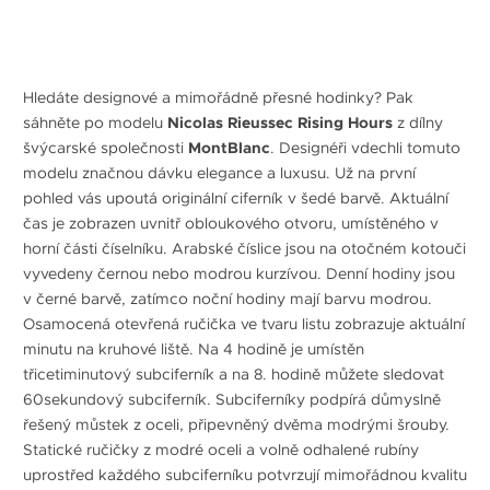
Hledáte designové a mimořádně přesné hodinky? Pak
sáhněte po modelu
Nicolas Rieussec Rising Hours
z dílny
švýcarské společnosti
MontBlanc
. Designéři vdechli tomuto
modelu značnou dávku elegance a luxusu. Už na první
pohled vás upoutá originální ciferník v šedé barvě. Aktuální
čas je zobrazen uvnitř obloukového otvoru, umístěného v
horní části číselníku. Arabské číslice jsou na otočném kotouči
vyvedeny černou nebo modrou kurzívou. Denní hodiny jsou
v černé barvě, zatímco noční hodiny mají barvu modrou.
Osamocená otevřená ručička ve tvaru listu zobrazuje aktuální
minutu na kruhové liště. Na 4 hodině je umístěn
třicetiminutový subciferník a na 8. hodině můžete sledovat
60sekundový subciferník. Subciferníky podpírá důmyslně
řešený můstek z oceli, připevněný dvěma modrými šrouby.
Statické ručičky z modré oceli a volně odhalené rubíny
uprostřed každého subciferníku potvrzují mimořádnou kvalitu