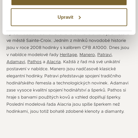
se zabýval výrobou různých typů hodinek a sportovních
chronografů. Velikou změnu prodělala značka v roce 2001,
Upravit
kdy bylo rozhodnuto výrobu hodinek odloučit do
samostatné firmy Carl F. Bucherer, která převzala veškerou
výrobní tradici hodinek z roku 1919. Manufaktura je umístěna
ve městě Sainte-Croix. Jedním z milníků novodobé historie
jsou v roce 2008 hodinky s kalibrem CFB A1000. Dnes jsou
v nabídce modelové řady
Heritage
,
Manero
,
Patravi
,
Adamavi
,
Pathos
a
Alacria
. Každá z řad má své unikátní
postavení v nabídce. Manero jsou nadčasově klasické
elegantní hodinky. Patravi představuje spojení tradičního
hodinářského řemesla a technologických novinek. Adamavi
zase vysoce kvalitní spojení hodinářství a šperků. Pathos si
hraje s barvami použitých kovů a vzhled doplňují šperky.
Poslední modelová řada Alacria jsou spíše šperkem než
hodinkami, jsou totiž bohatě zdobené klenoty a diamanty.