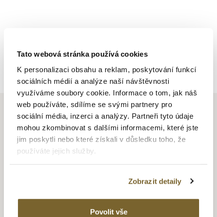
Tato webová stránka používá cookies
Zpět na výpis
K personalizaci obsahu a reklam, poskytování funkcí
sociálních médií a analýze naší návštěvnosti
využíváme soubory cookie. Informace o tom, jak náš
web používáte, sdílíme se svými partnery pro
sociální média, inzerci a analýzy. Partneři tyto údaje
mohou zkombinovat s dalšími informacemi, které jste
jim poskytli nebo které získali v důsledku toho, že
CARL F. BUCHERER
používáte jejich služby.
Historie značky se váže k roku 1888, kdy Carl F. Bucherer
založil zlatnictví a hodinářství Bucherer ve švýcarském
Zobrazit detaily
Lucernu. Jeho dva synové pokračovali ve stopách svého
otce, jeden se vyučil zlatníkem a druhý hodinářem. V roce
Povolit vše
1919 vydává první dámské hodinky ve stylu Art Deco a dále