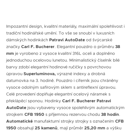
Impozantní design, kvalitní materiály, maximální spolehlivost i
tradiční hodinářské umění. To vše se snoubí v luxusních
dámských hodinkách
Patravi AutoDate
od švýcarské
značky
Carl F. Bucherer
. Elegantní pouzdro o průměru
38
mm
je vyrobeno z vysoce kvalitní 316L oceli a doplněno
jednoduchou ocelovou lunetou. Minimalistický číselník bílé
barvy zdobí elegantní hodinové ručičky s povrchovou
úpravou
Superluminova,
výrazné indexy a drobná
datumovka na 3. hodině. Pouzdro i ciferník jsou chráněny
vysoce odolným safírovým sklem s antireflexní úpravou.
Celé provedení doplňuje elegantní ocelový náramek s
překlápěcí sponou. Hodinky
Carl F. Bucherer Patravi
AutoDate
jsou vybaveny vysoce spolehlivým automatickým
strojkem
CFB 1950
s příjemnou rezervou chodu
38 hodin
.
Automatické
manufakturní strojky strojky s označením
CFB
1950
obsahují
25 kamenů
, mají průměr
25,20 mm
a výšku