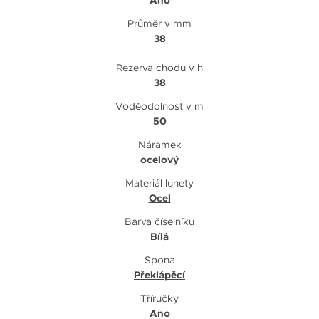
Průměr v mm
38
Rezerva chodu v h
38
Voděodolnost v m
50
Náramek
ocelový
Materiál lunety
Ocel
Barva číselníku
Bílá
Spona
Překlápěcí
Tříručky
Ano