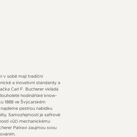
i v sobě mají tradiční
nické a inovativní standardy a
načka Carl F. Bucherer vkládá
louholeté hodinářské know-
oku 1888 ve Švýcarském
 najdeme pestrou nabídku
lity. Samozřejmostí je safírové
lností vůči mechanickému
cherer Patravi zaujmou svou
cováním.