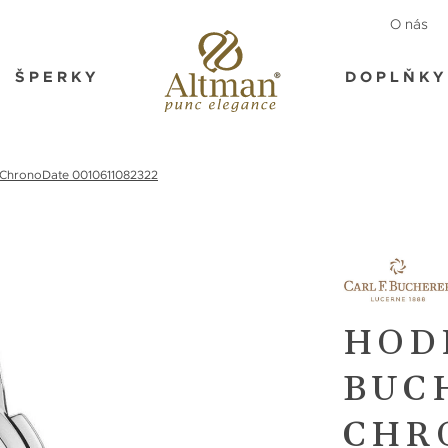
O nás
ŠPERKY
DOPLŇKY
 ChronoDate 0010611082322
HODI
BUC
CHR