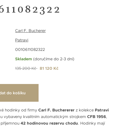
611082322
Carl F. Bucherer
Patravi
0010611082322
Skladem
(doručíme do 2-3 dní)
135 200 Kč
81 120 Kč
dat do košíku
ké hodinky od firmy
Carl F. Buchererer
z kolekce
Patravi
u vybaveny kvalitním automatickým strojkem
CFB 1956
,
e příjemnou
42 hodinovou rezervu chodu
. Hodinky mají