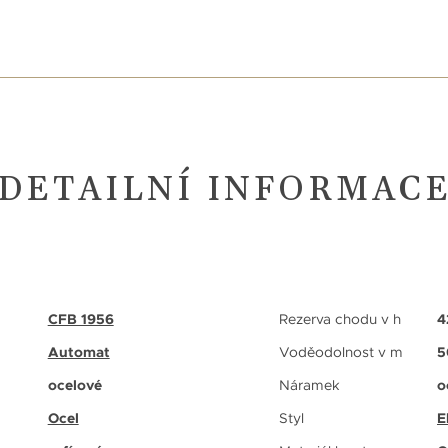
DETAILNÍ INFORMAC
CFB 1956
Rezerva chodu v h
4
Automat
Voděodolnost v m
5
ocelové
Náramek
o
Ocel
Styl
E