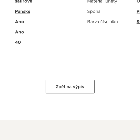
safírové
Materiál lunety
O
Pánské
Spona
P
Ano
Barva číselníku
S
Ano
40
Zpět na výpis