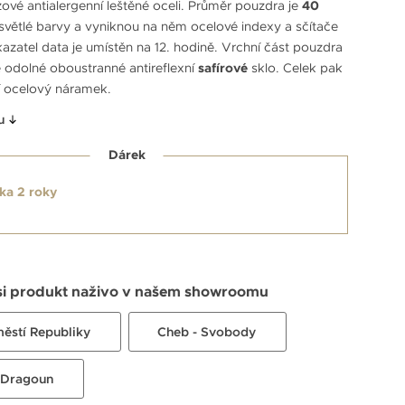
ové antialergenní leštěné oceli. Průměr pouzdra je
40
e světlé barvy a vyniknou na něm ocelové indexy a sčítače
azatel data je umístěn na 12. hodině. Vrchní část pouzdra
 odolné oboustranné antireflexní
safírové
sklo. Celek pak
í ocelový náramek.
u
Dárek
ka 2 roky
si produkt naživo v našem showroomu
městí Republiky
Cheb - Svobody
 Dragoun