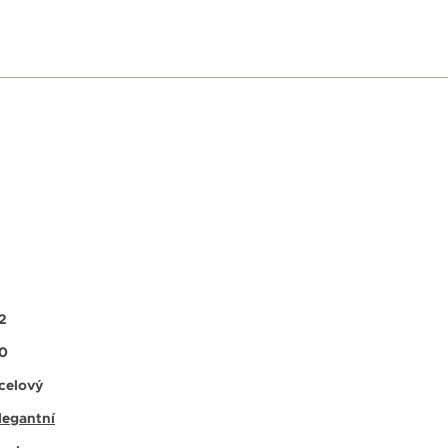
E
2
0
celový
legantní