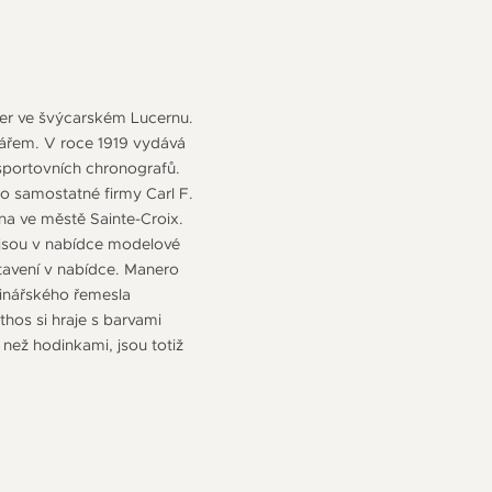
erer ve švýcarském Lucernu.
nářem. V roce 1919 vydává
sportovních chronografů.
o samostatné firmy Carl F.
na ve městě Sainte-Croix.
 jsou v nabídce modelové
tavení v nabídce. Manero
dinářského řemesla
hos si hraje s barvami
než hodinkami, jsou totiž