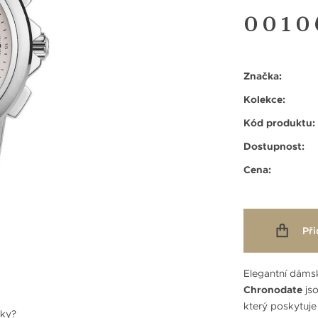
0010
Značka:
Kolekce:
Kód produktu:
Dostupnost:
Cena:
Při
Elegantní dáms
Chronodate
jso
který poskytuj
nky?