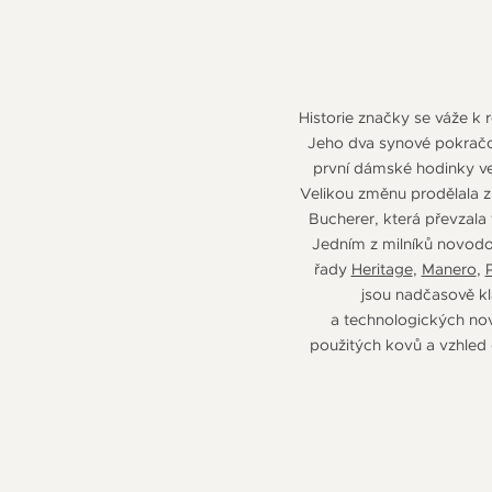
Historie značky se váže k 
Jeho dva synové pokračov
první dámské hodinky ve
Velikou změnu prodělala z
Bucherer, která převzala
Jedním z milníků novodo
řady
Heritage
,
Manero
,
jsou nadčasově kl
a technologických nov
použitých kovů a vzhled 