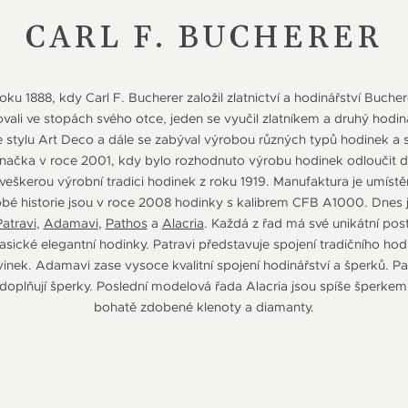
CARL F. BUCHERER
roku 1888, kdy Carl F. Bucherer založil zlatnictví a hodinářství Buch
ali ve stopách svého otce, jeden se vyučil zlatníkem a druhý hodi
 stylu Art Deco a dále se zabýval výrobou různých typů hodinek a 
načka v roce 2001, kdy bylo rozhodnuto výrobu hodinek odloučit d
 veškerou výrobní tradici hodinek z roku 1919. Manufaktura je umístě
bé historie jsou v roce 2008 hodinky s kalibrem CFB A1000. Dnes
Patravi
,
Adamavi
,
Pathos
a
Alacria
. Každá z řad má své unikátní pos
asické elegantní hodinky. Patravi představuje spojení tradičního ho
inek. Adamavi zase vysoce kvalitní spojení hodinářství a šperků. Pat
doplňují šperky. Poslední modelová řada Alacria jsou spíše šperkem 
bohatě zdobené klenoty a diamanty.