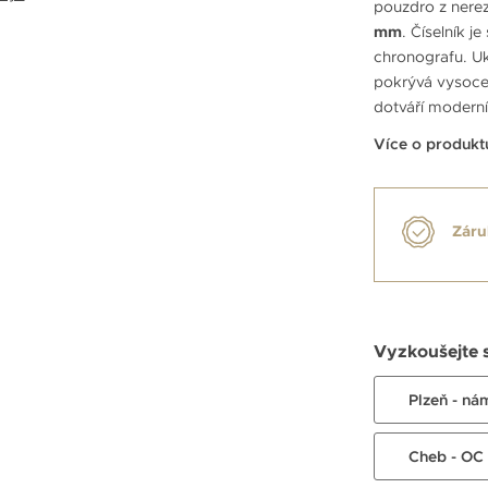
pouzdro z nerez
mm
. Číselník j
chronografu. Uk
pokrývá vysoce
dotváří modern
Více o produkt
Záru
Vyzkoušejte 
Plzeň - ná
Cheb - OC