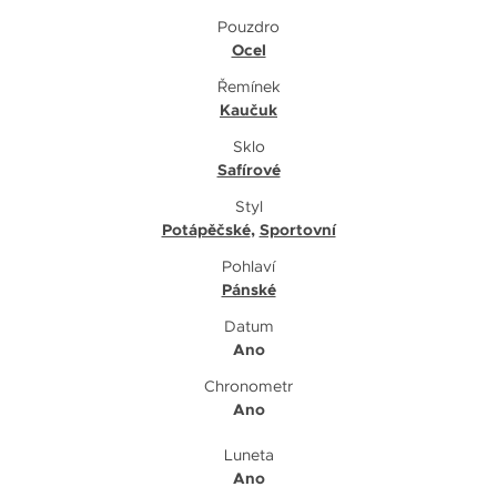
Pouzdro
Ocel
Řemínek
Kaučuk
Sklo
Safírové
Styl
Potápěčské
,
Sportovní
Pohlaví
Pánské
Datum
Ano
Chronometr
Ano
Luneta
Ano