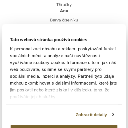
Tříručky
Ano
Barva číselníku
Modrá
Spona
Tato webová stránka používá cookies
Překlápěcí
K personalizaci obsahu a reklam, poskytování funkcí
Voděodolnost v m
sociálních médií a analýze naší návštěvnosti
500
využíváme soubory cookie. Informace o tom, jak náš
Rezerva chodu v h
web používáte, sdílíme se svými partnery pro
38
sociální média, inzerci a analýzy. Partneři tyto údaje
Průměr v mm
mohou zkombinovat s dalšími informacemi, které jste
44.6
jim poskytli nebo které získali v důsledku toho, že
používáte jejich služby.
Materiál lunety
Ocel
,
Keramika
Zobrazit detaily