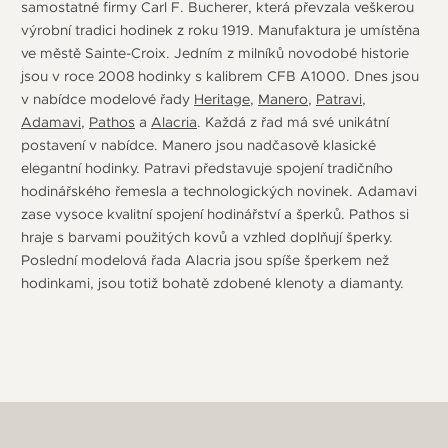
samostatné firmy Carl F. Bucherer, která převzala veškerou
výrobní tradici hodinek z roku 1919. Manufaktura je umístěna
ve městě Sainte-Croix. Jedním z milníků novodobé historie
jsou v roce 2008 hodinky s kalibrem CFB A1000. Dnes jsou
v nabídce modelové řady
Heritage
,
Manero
,
Patravi
,
Adamavi
,
Pathos
a
Alacria
. Každá z řad má své unikátní
postavení v nabídce. Manero jsou nadčasově klasické
elegantní hodinky. Patravi představuje spojení tradičního
hodinářského řemesla a technologických novinek. Adamavi
zase vysoce kvalitní spojení hodinářství a šperků. Pathos si
hraje s barvami použitých kovů a vzhled doplňují šperky.
Poslední modelová řada Alacria jsou spíše šperkem než
hodinkami, jsou totiž bohatě zdobené klenoty a diamanty.