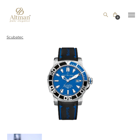
0
Scubatec