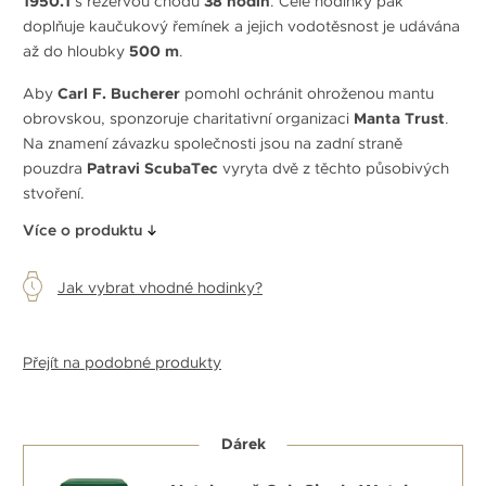
1950.1
s rezervou chodu
38 hodin
. Celé hodinky pak
doplňuje kaučukový řemínek a jejich vodotěsnost je udávána
až do hloubky
500 m
.
Aby
Carl F. Bucherer
pomohl ochránit ohroženou mantu
obrovskou, sponzoruje charitativní organizaci
Manta Trust
.
Na znamení závazku společnosti jsou na zadní straně
pouzdra
Patravi ScubaTec
vyryta dvě z těchto působivých
stvoření.
Více o produktu
Jak vybrat vhodné hodinky?
Přejít na podobné produkty
Dárek