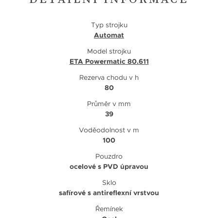
Typ strojku
Automat
Model strojku
ETA Powermatic 80.611
Rezerva chodu v h
80
Průměr v mm
39
Voděodolnost v m
100
Pouzdro
ocelové s PVD úpravou
Sklo
safírové s antireflexní vrstvou
Řemínek