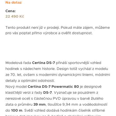
Na dotaz
Cena:
22 490 Kč
Tento produkt není již v prodeji. Pokud máte zájem, můžeme
pro vás poptat přímo výrobce a ověřit dostupnost.
Modelová řada
Certina DS-7
přináší sportovnější vzhled
hodinek s nádechem historie. Design totiž vychází z modelu
ze 70. let, ovšem s moderními dynamickými liniemi, módními
detaily a optimální odolností.
Nový model
Certina DS-7 Powermatic 80
je designově
klasičtější verzi z řady
DS-7
. Vyznačuje se pouzdrem z
nerezové oceli s částečnou PVD úpravou v barvě žlutého
zlata o průměru
39 mm
, tloušťce 9,94 mm a voděodolností
do
100 m
. Svěží vzhled dodává hodinkám číselník stříbrné