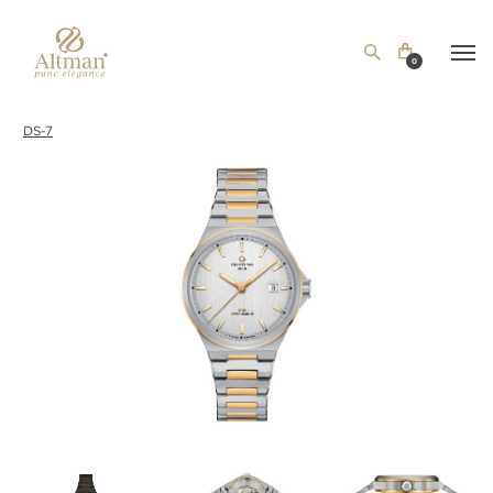
0
DS-7