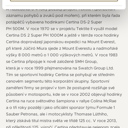
podmořský projekt amerického námořnictva Sealab II.
A následoval o 4 roky později projekt Tektite I (pořizování
záznamu pohybů a zvuků pod mořem), při kterém byla řada
potápěčů vybavena hodinkami Certina DS-2 Super
PH 500M. V roce 1970 se v projektu Tektite II využil model
Certina DS 2 Super PH 1000M a ještě v témže roce hodinky
Certina doprovázejí japonskou expedici na Mount Everest,
při které Júičiró Miura sjede z Mount Everestu a nadmořské
výšky 8 000 metrů o 1 000 výškových metrů. V roce 1983
se Certina připojuje k nově založené SMH Group,
která je v roce 1999 přejmenována na Swatch Group Ltd.
Tím se sportovní hodinky Certina se pohybují ve středním
cenovém segmentu této korporátní skupiny. Sportovní
zaměření firmy se projeví v tom že postupně rozšiřuje své
působení v motosportu, kde se v roce 2002 objevují hodinky
Certina na ruce světového šampiona v rallye Colina McRae
a o tři roky později i jako oficiální sponzor týmu Formule 1
Sauber Petronas, ale i motocyklisty Thomase Lüthiho,
který získává titul mistra světa ve třídě 125 cc. V roce 2013,
při příležitosti 125. výročí, Certina představuje nejenom zcela