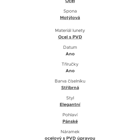
Ocel
Spona
Motýlová
Materiál lunety
Ocel s PVD
Datum
Ano
Tříručky
Ano
Barva číselníku
Stříbrná
Styl
Elegantní
Pohlaví
Pánské
Náramek
ocelový s PVD úpravou