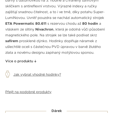
barvy s datumovkou na 3. hodině a chráněný safírovým
sklíčkem s antireflexní vrstvou. Výrazné indexy a ručky
zajišťují snadnou čitelnost, a to i ve tmě, díky potahu Super-
LumiNovou. Uvnitř pouzdra se nachází automatický strojek
ETA Powermatic 80.611
s rezervou chodu až
80 hodin
a
vláskem ze slitiny
Nivachron
, která je odolná vůči působení
magnetického pole. Na strojek se lze také podívat skrz
safírem
prosklené dýnko. Hodinky doplňuje náramek z
ušlechtilé oceli s částečnou PVD úpravou v barvě žlutého
zlata a novému designu zapínaný motýlovou sponou.
Více o produktu
Jak vybrat vhodné hodinky?
Přejít na podobné produkty
Dárek