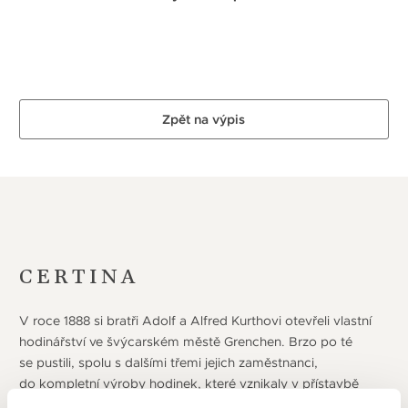
Zpět na výpis
CERTINA
V roce 1888 si bratři Adolf a Alfred Kurthovi otevřeli vlastní
hodinářství ve švýcarském městě Grenchen. Brzo po té
se pustili, spolu s dalšími třemi jejich zaměstnanci,
do kompletní výroby hodinek, které vznikaly v přístavbě
jejich rodinného domu. V roce 1906 začali používat pro své