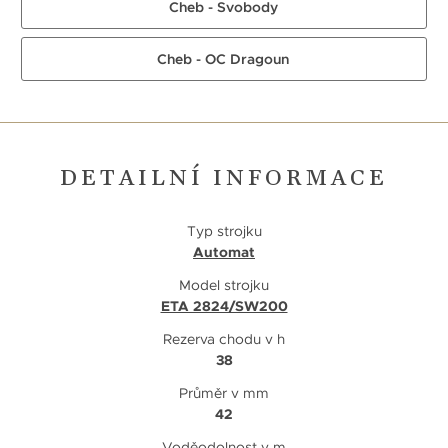
Cheb - Svobody
Cheb - OC Dragoun
DETAILNÍ INFORMACE
Typ strojku
Automat
Model strojku
ETA 2824/SW200
Rezerva chodu v h
38
Průměr v mm
42
Voděodolnost v m