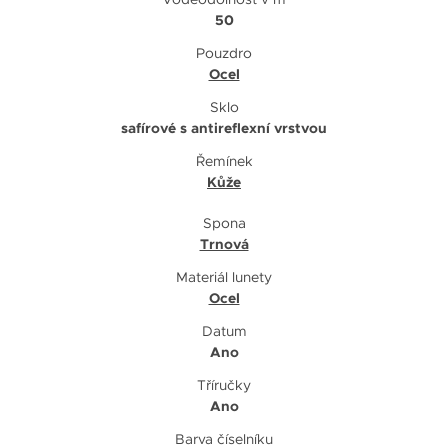
50
Pouzdro
Ocel
Sklo
safírové s antireflexní vrstvou
Řemínek
Kůže
Spona
Trnová
Materiál lunety
Ocel
Datum
Ano
Tříručky
Ano
Barva číselníku