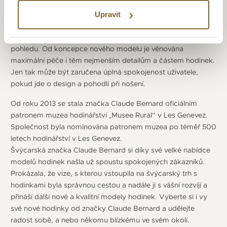
hodináři, kteří používají tradiční řemeslo. Celý tým má vášeň
k vytváření krásných, vysoce kvalitních hodinek s dokonalým
Upravit
povrchem se safírovým sklíčkem. Důraz je kladen i na detail
hodinového strojku, ať z technického nebo estetického
pohledu. Od koncepce nového modelu je věnována
maximální péče i těm nejmenším detailům a částem hodinek.
Jen tak může být zaručena úplná spokojenost uživatele,
pokud jde o design a pohodlí při nošení.
Od roku 2013 se stala značka Claude Bernard oficiálním
patronem muzea hodinářství „Musee Rural“ v Les Genevez.
Společnost byla nominována patronem muzea po téměř 500
letech hodinářství v Les Genevez.
Švýcarská značka Claude Bernard si díky své velké nabídce
modelů hodinek našla už spoustu spokojených zákazníků.
Prokázala, že vize, s kterou vstoupila na švýcarský trh s
hodinkami byla správnou cestou a nadále ji s vášní rozvíjí a
přináší další nové a kvalitní modely hodinek. Vyberte si i vy
své nové hodinky od značky Claude Bernard a udělejte
radost sobě, a nebo někomu blízkému ve svém okolí.