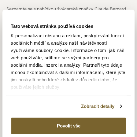
Seznamte se s nabídkou švýcarské značky Claude Bernard,
která nabízí obrovskou variabilitu svých modelů. Osloví vás
preciznost, kvalita, spolehlivost a pozornost k nejjemnějším
Tato webová stránka používá cookies
detailům, kterou společnost hodinkám věnuje.
K personalizaci obsahu a reklam, poskytování funkcí
Značka Claude Bernard se řadí mezi mladé švýcarské
sociálních médií a analýze naší návštěvnosti
výrobce hodinek. Od počátku vstoupila do světa výroby
využíváme soubory cookie. Informace o tom, jak náš
hodinek s vizí přinést svým zákazníkům hodinky švýcarské
web používáte, sdílíme se svými partnery pro
kvality za dostupnou cenu. Za zrodem značky stojí společné
sociální média, inzerci a analýzy. Partneři tyto údaje
úsilí malého, ale motivovaného týmu techniků a hodinářů,
mohou zkombinovat s dalšími informacemi, které jste
kteří sestavili řadu hodinek, které se mohou pochlubit
jim poskytli nebo které získali v důsledku toho, že
přesným švýcarským pohybem za mimořádně atraktivní
používáte jejich služby.
ceny. Pro značku je velice důležitá variabilita modelů.
Portfólio hodinek, z kterých může zákazník vybírat, je tak
opravdu velmi široké.
Zobrazit detaily
Součástí firemní strategie se stalo, že všechny hodinky
Claude Bernard musí být osazeny strojkem vyrobeným ve
Povolit vše
Švýcarsku a musí být sestaveny kvalifikovanými švýcarskými