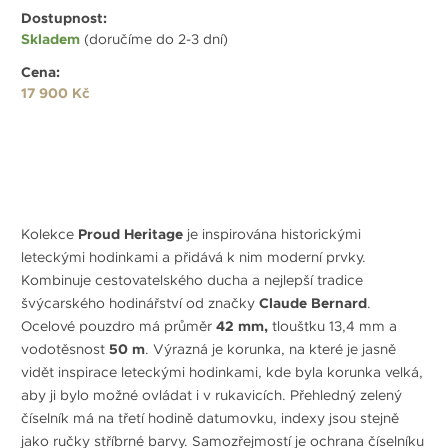
Dostupnost:
Skladem
(doručíme do 2-3 dní)
Cena:
17 900 Kč
Kolekce
Proud Heritage
je inspirována historickými
leteckými hodinkami a přidává k nim moderní prvky.
Kombinuje cestovatelského ducha a nejlepší tradice
švýcarského hodinářství od značky
Claude Bernard
.
Ocelové pouzdro má průměr
42 mm
,
tloušťku 13,4 mm a
vodotěsnost
50 m
. Výrazná je korunka, na které je jasně
vidět inspirace leteckými hodinkami, kde byla korunka velká,
aby ji bylo možné ovládat i v rukavicích. Přehledný zelený
číselník má na třetí hodině datumovku, indexy jsou stejně
jako ručky stříbrné barvy. Samozřejmostí je ochrana číselníku