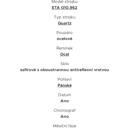
Model strojku
ETA G10.962
Typ strojku
Quartz
Pouzdro
ocelové
Řemínek
Ocel
Sklo
safírové s oboustrannou antireflexní vrstvou
Pohlaví
Pánské
Datum
Ano
Chronograf
Ano
Měsíční fáze