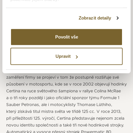
záznamu pohybů a zvuků pod mořem), při kterém byla řada
potápěčů vybavena hodinkami Certina DS-2 Super
PH 500M. V roce 1970 se v projektu Tektite II využil model
Zobrazit detaily
Certina DS 2 Super PH 1000M a ještě v témže roce hodinky
Certina doprovázejí japonskou expedici na Mount Everest,
při které Júičiró Miura sjede z Mount Everestu a nadmořské
Povolit vše
výšky 8 000 metrů o 1 000 výškových metrů. V roce 1983
se Certina připojuje k nově založené SMH Group,
Upravit
která je v roce 1999 přejmenována na Swatch Group Ltd.
Tím se sportovní hodinky Certina se pohybují ve středním
cenovém segmentu této korporátní skupiny. Sportovní
zaměření firmy se projeví v tom že postupně rozšiřuje své
působení v motosportu, kde se v roce 2002 objevují hodinky
Certina na ruce světového šampiona v rallye Colina McRae
a o tři roky později i jako oficiální sponzor týmu Formule 1
Sauber Petronas, ale i motocyklisty Thomase Lüthiho,
který získává titul mistra světa ve třídě 125 cc. V roce 2013,
při příležitosti 125. výročí, Certina představuje nejenom zcela
novou identitu společnosti a také tři nové hodinkové strojky.
Automatický a vysoce přesný strojek Powermatic 80.