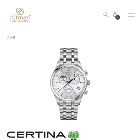
0
DS-8