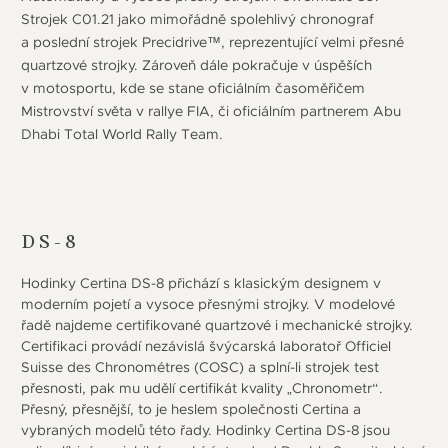
Strojek C01.21 jako mimořádně spolehlivý chronograf
a poslední strojek Precidrive™, reprezentující velmi přesné
quartzové strojky. Zároveň dále pokračuje v úspěších
v motosportu, kde se stane oficiálním časoměřičem
Mistrovství světa v rallye FIA, či oficiálním partnerem Abu
Dhabi Total World Rally Team.
DS-8
Hodinky Certina DS-8 přichází s klasickým designem v
moderním pojetí a vysoce přesnými strojky. V modelové
řadě najdeme certifikované quartzové i mechanické strojky.
Certifikaci provádí nezávislá švýcarská laboratoř Officiel
Suisse des Chronométres (COSC) a splní-li strojek test
přesnosti, pak mu udělí certifikát kvality „Chronometr“.
Přesný, přesnější, to je heslem společnosti Certina a
vybraných modelů této řady. Hodinky Certina DS-8 jsou