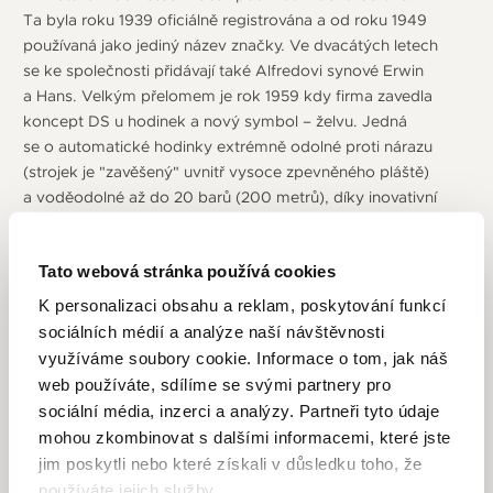
Ta byla roku 1939 oficiálně registrována a od roku 1949
používaná jako jediný název značky. Ve dvacátých letech
se ke společnosti přidávají také Alfredovi synové Erwin
a Hans. Velkým přelomem je rok 1959 kdy firma zavedla
koncept DS u hodinek a nový symbol – želvu. Jedná
se o automatické hodinky extrémně odolné proti nárazu
(strojek je "zavěšený" uvnitř vysoce zpevněného pláště)
a voděodolné až do 20 barů (200 metrů), díky inovativní
kombinaci těsnění a materiálů. Nastavuje tak nové standardy
pro celou generaci náramkových hodinek. Želví krunýř
Tato webová stránka používá cookies
je symbolem robustnosti a odolnosti – připomíná
mimořádnou odolnost hodinek konceptu DS. Jsou
K personalizaci obsahu a reklam, poskytování funkcí
to vlastnosti, kterými se bez výjimky vyznačují všechny
sociálních médií a analýze naší návštěvnosti
hodinky Certina. Výjimečná odolnost hodinek se ihned
využíváme soubory cookie. Informace o tom, jak náš
projevila při náročných expedicích. První byla expedice
web používáte, sdílíme se svými partnery pro
do Himalájí a to první úspěšný výstup na 8 167 metrů
sociální média, inzerci a analýzy. Partneři tyto údaje
vysokou Dhaulágirí v západním Nepálu. Další byl v roce 1965
mohou zkombinovat s dalšími informacemi, které jste
podmořský projekt amerického námořnictva Sealab II.
jim poskytli nebo které získali v důsledku toho, že
A následoval o 4 roky později projekt Tektite I (pořizování
používáte jejich služby.