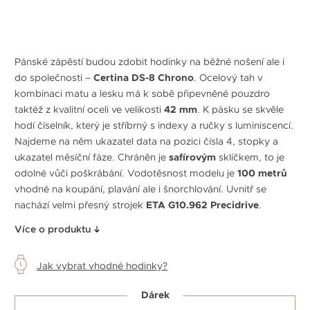
Pánské zápěstí budou zdobit hodinky na běžné nošení ale i
do společnosti –
Certina DS-8 Chrono
. Ocelový tah v
kombinaci matu a lesku má k sobě připevněné pouzdro
taktéž z kvalitní oceli ve velikosti
42 mm
. K pásku se skvěle
hodí číselník, který je stříbrný s indexy a ručky s luminiscencí.
Najdeme na něm ukazatel data na pozici čísla 4, stopky a
ukazatel měsíční fáze. Chráněn je
safírovým
sklíčkem, to je
odolné vůči poškrábání. Vodotěsnost modelu je
100 metrů
vhodné na koupání, plavání ale i šnorchlování. Uvnitř se
nachází velmi přesný strojek
ETA G10.962 Precidrive
.
Více o produktu
Jak vybrat vhodné hodinky?
Dárek