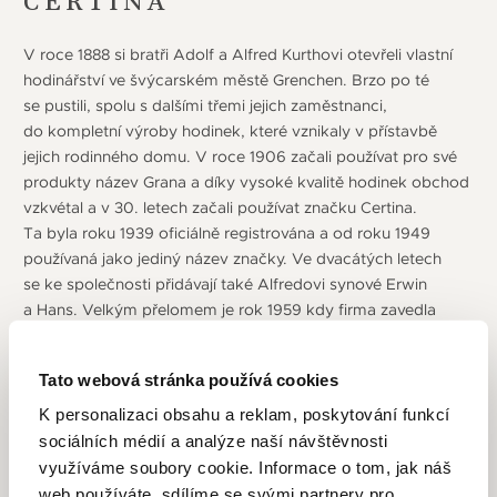
CERTINA
V roce 1888 si bratři Adolf a Alfred Kurthovi otevřeli vlastní
hodinářství ve švýcarském městě Grenchen. Brzo po té
se pustili, spolu s dalšími třemi jejich zaměstnanci,
do kompletní výroby hodinek, které vznikaly v přístavbě
jejich rodinného domu. V roce 1906 začali používat pro své
produkty název Grana a díky vysoké kvalitě hodinek obchod
vzkvétal a v 30. letech začali používat značku Certina.
Ta byla roku 1939 oficiálně registrována a od roku 1949
používaná jako jediný název značky. Ve dvacátých letech
se ke společnosti přidávají také Alfredovi synové Erwin
a Hans. Velkým přelomem je rok 1959 kdy firma zavedla
koncept DS u hodinek a nový symbol – želvu. Jedná
se o automatické hodinky extrémně odolné proti nárazu
Tato webová stránka používá cookies
(strojek je "zavěšený" uvnitř vysoce zpevněného pláště)
a voděodolné až do 20 barů (200 metrů), díky inovativní
K personalizaci obsahu a reklam, poskytování funkcí
kombinaci těsnění a materiálů. Nastavuje tak nové standardy
sociálních médií a analýze naší návštěvnosti
pro celou generaci náramkových hodinek. Želví krunýř
využíváme soubory cookie. Informace o tom, jak náš
je symbolem robustnosti a odolnosti – připomíná
web používáte, sdílíme se svými partnery pro