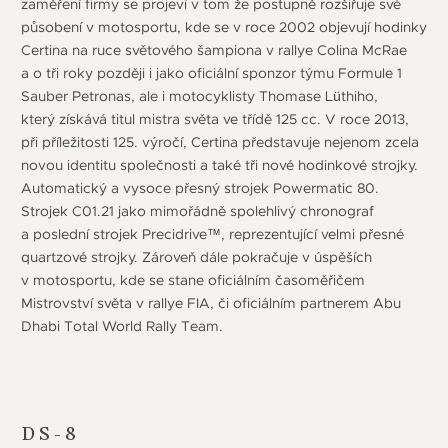
zaměření firmy se projeví v tom že postupně rozšiřuje své
působení v motosportu, kde se v roce 2002 objevují hodinky
Certina na ruce světového šampiona v rallye Colina McRae
a o tři roky později i jako oficiální sponzor týmu Formule 1
Sauber Petronas, ale i motocyklisty Thomase Lüthiho,
který získává titul mistra světa ve třídě 125 cc. V roce 2013,
při příležitosti 125. výročí, Certina představuje nejenom zcela
novou identitu společnosti a také tři nové hodinkové strojky.
Automatický a vysoce přesný strojek Powermatic 80.
Strojek C01.21 jako mimořádně spolehlivý chronograf
a poslední strojek Precidrive™, reprezentující velmi přesné
quartzové strojky. Zároveň dále pokračuje v úspěších
v motosportu, kde se stane oficiálním časoměřičem
Mistrovství světa v rallye FIA, či oficiálním partnerem Abu
Dhabi Total World Rally Team.
DS-8