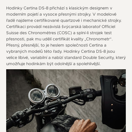
Hodinky Certina DS-8 přichází s klasickým designem v
moderním pojetí a vysoce přesnými strojky. V modelové
řadě najdeme certifikované quartzové i mechanické strojky.
Certifikaci provádí nezávislá švýcarská laboratoř Officiel
Suisse des Chronométres (COSC) a splní-li strojek test
přesnosti, pak mu udělí certifikát kvality „Chronometr“.
Přesný, přesnější, to je heslem společnosti Certina a
vybraných modelů této řady. Hodinky Certina DS-8 jsou
velice líbivé, variabilní a nabízí standard Double Security, který
umožňuje hodinkám být odolnější a spolehlivější.