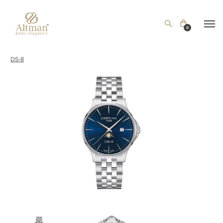
0
DS-8