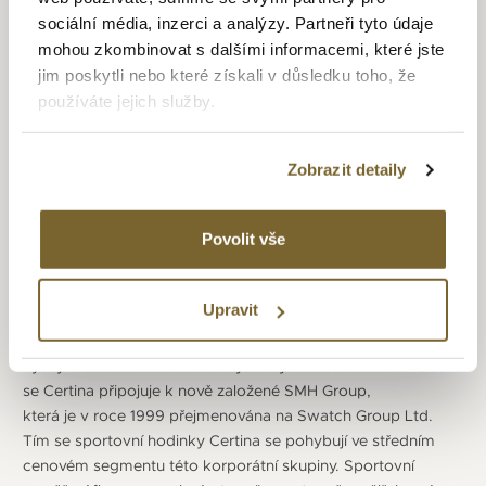
mimořádnou odolnost hodinek konceptu DS. Jsou
sociální média, inzerci a analýzy. Partneři tyto údaje
to vlastnosti, kterými se bez výjimky vyznačují všechny
mohou zkombinovat s dalšími informacemi, které jste
hodinky Certina. Výjimečná odolnost hodinek se ihned
jim poskytli nebo které získali v důsledku toho, že
projevila při náročných expedicích. První byla expedice
používáte jejich služby.
do Himalájí a to první úspěšný výstup na 8 167 metrů
vysokou Dhaulágirí v západním Nepálu. Další byl v roce 1965
podmořský projekt amerického námořnictva Sealab II.
Zobrazit detaily
A následoval o 4 roky později projekt Tektite I (pořizování
záznamu pohybů a zvuků pod mořem), při kterém byla řada
Povolit vše
potápěčů vybavena hodinkami Certina DS-2 Super
PH 500M. V roce 1970 se v projektu Tektite II využil model
Certina DS 2 Super PH 1000M a ještě v témže roce hodinky
Upravit
Certina doprovázejí japonskou expedici na Mount Everest,
při které Júičiró Miura sjede z Mount Everestu a nadmořské
výšky 8 000 metrů o 1 000 výškových metrů. V roce 1983
se Certina připojuje k nově založené SMH Group,
která je v roce 1999 přejmenována na Swatch Group Ltd.
Tím se sportovní hodinky Certina se pohybují ve středním
cenovém segmentu této korporátní skupiny. Sportovní