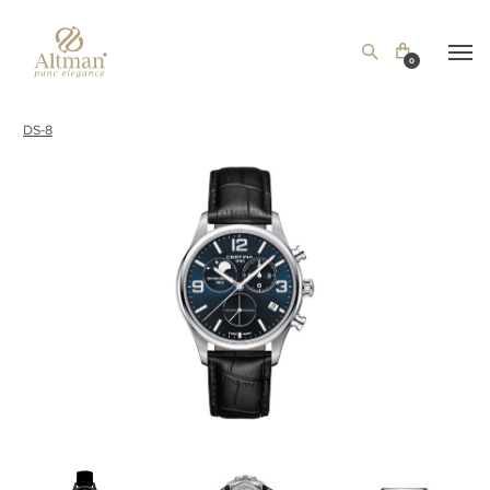
0
DS-8