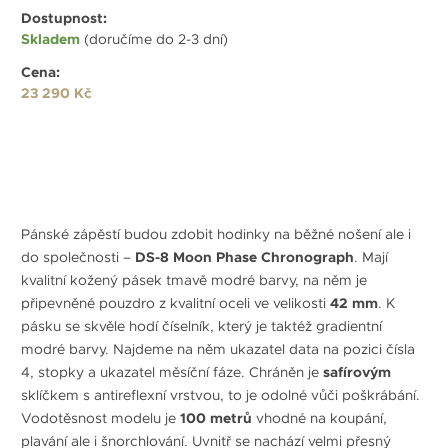
Dostupnost:
Skladem
(doručíme do 2-3 dní)
Cena:
23 290 Kč
Pánské zápěstí budou zdobit hodinky na běžné nošení ale i
do společnosti –
DS-8 Moon Phase Chronograph
. Mají
kvalitní kožený pásek tmavě modré barvy, na něm je
připevněné pouzdro z kvalitní oceli ve velikosti
42 mm
. K
pásku se skvěle hodí číselník, který je taktéž gradientní
modré barvy. Najdeme na něm ukazatel data na pozici čísla
4, stopky a ukazatel měsíční fáze. Chráněn je
safírovým
sklíčkem s antireflexní vrstvou, to je odolné vůči poškrábání.
Vodotěsnost modelu je
100 metrů
vhodné na koupání,
plavání ale i šnorchlování. Uvnitř se nachází velmi přesný