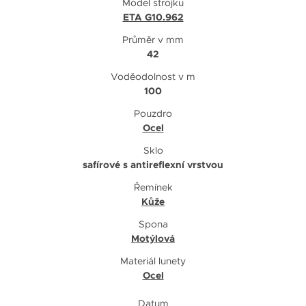
Model strojku
ETA G10.962
Průměr v mm
42
Voděodolnost v m
100
Pouzdro
Ocel
Sklo
safírové s antireflexní vrstvou
Řemínek
Kůže
Spona
Motýlová
Materiál lunety
Ocel
Datum