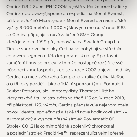
Certina DS 2 Super PH 1000M a ještě v témže roce hodinky
Certina doprovázejí japonskou expedici na Mount Everest,
při které Júičiró Miura sjede z Mount Everestu a nadmořské
výšky 8 000 metrů o 1 000 výškových metrů. V roce 1983
se Certina připojuje k nově založené SMH Group,
která je v roce 1999 přejmenována na Swatch Group Ltd.
Tím se sportovní hodinky Certina se pohybují ve středním
cenovém segmentu této korporátní skupiny. Sportovní
zaměření firmy se projeví v tom že postupně rozšiřuje své
působení v motosportu, kde se v roce 2002 objevují hodinky
Certina na ruce světového šampiona v rallye Colina McRae
a o tři roky později i jako oficiální sponzor týmu Formule 1
Sauber Petronas, ale i motocyklisty Thomase Lüthiho,
který získává titul mistra světa ve třídě 125 cc. V roce 2013,
při příležitosti 125. výročí, Certina představuje nejenom zcela
novou identitu společnosti a také tři nové hodinkové strojky.
Automatický a vysoce přesný strojek Powermatic 80.
Strojek C01.21 jako mimořádně spolehlivý chronograf
a poslední strojek Precidrive™, reprezentující velmi přesné