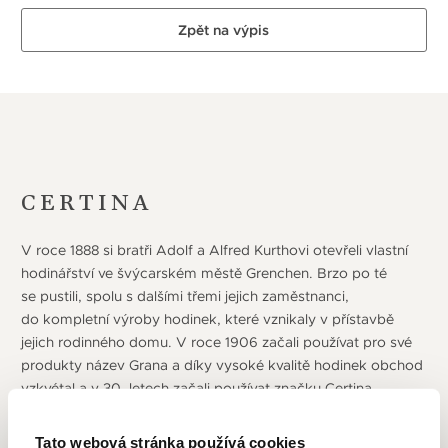
Zpět na výpis
CERTINA
V roce 1888 si bratři Adolf a Alfred Kurthovi otevřeli vlastní
hodinářství ve švýcarském městě Grenchen. Brzo po té
se pustili, spolu s dalšími třemi jejich zaměstnanci,
do kompletní výroby hodinek, které vznikaly v přístavbě
jejich rodinného domu. V roce 1906 začali používat pro své
produkty název Grana a díky vysoké kvalitě hodinek obchod
vzkvétal a v 30. letech začali používat značku Certina.
Ta byla roku 1939 oficiálně registrována a od roku 1949
používaná jako jediný název značky. Ve dvacátých letech
Tato webová stránka používá cookies