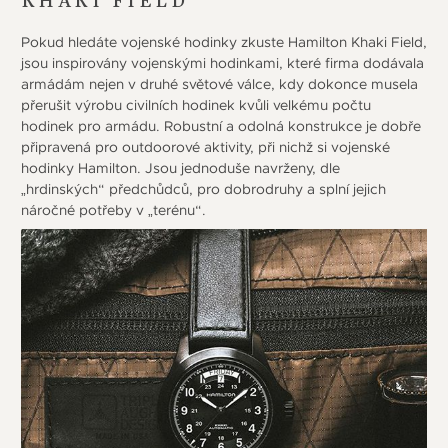
KHAKI FIELD
Pokud hledáte vojenské hodinky zkuste Hamilton Khaki Field,
jsou inspirovány vojenskými hodinkami, které firma dodávala
armádám nejen v druhé světové válce, kdy dokonce musela
přerušit výrobu civilních hodinek kvůli velkému počtu
hodinek pro armádu. Robustní a odolná konstrukce je dobře
připravená pro outdoorové aktivity, při nichž si vojenské
hodinky Hamilton. Jsou jednoduše navrženy, dle
„hrdinských“ předchůdců, pro dobrodruhy a splní jejich
náročné potřeby v „terénu“.