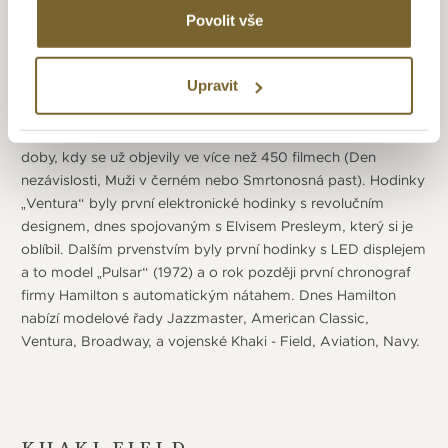
pádem i na rukou Hollywoodských filmových hvězd. První
Povolit vše
film s hodinkami Hamilton byl „The Frogmen“ s modelem
Frogman. Dalším filmem byl v roce 1961 „Blue Hawaii“, kde
Upravit
se objevil model Ventura na ruce Elvise Presleyho a dalším
slavným filmem byl „2001: Vesmírná odysea“. Spojení
filmového průmyslu a Hamiltonu přetrvává až do dnešní
doby, kdy se už objevily ve více než 450 filmech (Den
nezávislosti, Muži v černém nebo Smrtonosná past). Hodinky
„Ventura“ byly první elektronické hodinky s revolučním
designem, dnes spojovaným s Elvisem Presleym, který si je
oblíbil. Dalším prvenstvím byly první hodinky s LED displejem
a to model „Pulsar“ (1972) a o rok později první chronograf
firmy Hamilton s automatickým nátahem. Dnes Hamilton
nabízí modelové řady Jazzmaster, American Classic,
Ventura, Broadway, a vojenské Khaki - Field, Aviation, Navy.