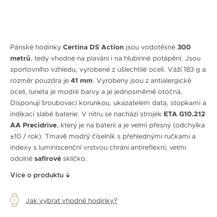
Pánské hodinky
Certina DS Action
jsou vodotěsné
300
metrů
, tedy vhodné na plavání i na hlubinné potápění. Jsou
sportovního vzhledu, vyrobené z ušlechtilé oceli. Váží 183 g a
rozměr pouzdra je
41 mm
. Vyrobeny jsou z antialergické
oceli, luneta je modré barvy a je jednosměrně otočná.
Disponují šroubovací korunkou, ukazatelem data, stopkami a
indikací slabé baterie. V nitru se nachází strojek
ETA G10.212
AA Precidrive
, který je na baterii a je velmi přesný (odchylka
±10 / rok). Tmavě modrý číselník s přehlednými ručkami a
indexy s luminiscenční vrstvou chrání antireflexní, velmi
odolné
safírové
sklíčko.
Více o produktu
Jak vybrat vhodné hodinky?