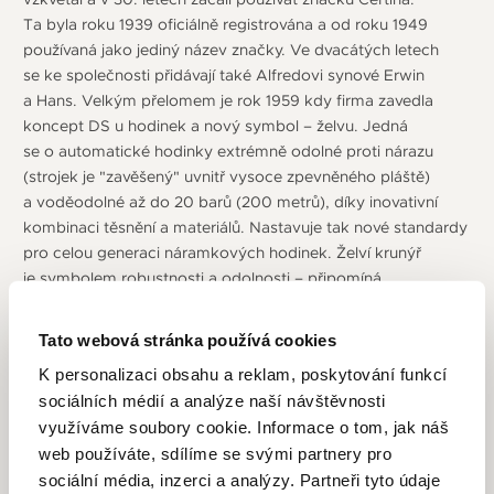
Ta byla roku 1939 oficiálně registrována a od roku 1949
používaná jako jediný název značky. Ve dvacátých letech
se ke společnosti přidávají také Alfredovi synové Erwin
a Hans. Velkým přelomem je rok 1959 kdy firma zavedla
koncept DS u hodinek a nový symbol – želvu. Jedná
se o automatické hodinky extrémně odolné proti nárazu
(strojek je "zavěšený" uvnitř vysoce zpevněného pláště)
a voděodolné až do 20 barů (200 metrů), díky inovativní
kombinaci těsnění a materiálů. Nastavuje tak nové standardy
pro celou generaci náramkových hodinek. Želví krunýř
je symbolem robustnosti a odolnosti – připomíná
mimořádnou odolnost hodinek konceptu DS. Jsou
to vlastnosti, kterými se bez výjimky vyznačují všechny
Tato webová stránka používá cookies
hodinky Certina. Výjimečná odolnost hodinek se ihned
K personalizaci obsahu a reklam, poskytování funkcí
projevila při náročných expedicích. První byla expedice
sociálních médií a analýze naší návštěvnosti
do Himalájí a to první úspěšný výstup na 8 167 metrů
využíváme soubory cookie. Informace o tom, jak náš
vysokou Dhaulágirí v západním Nepálu. Další byl v roce 1965
web používáte, sdílíme se svými partnery pro
podmořský projekt amerického námořnictva Sealab II.
A následoval o 4 roky později projekt Tektite I (pořizování
sociální média, inzerci a analýzy. Partneři tyto údaje