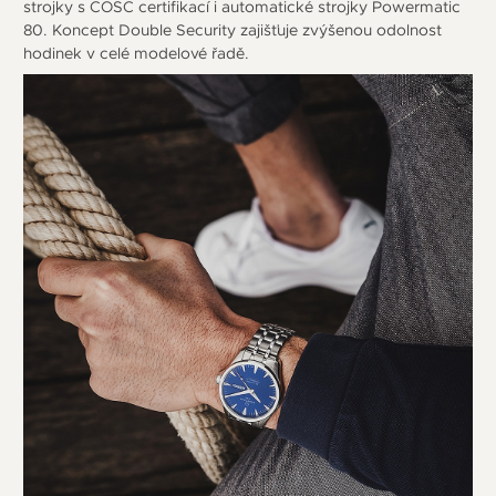
strojky s COSC certifikací i automatické strojky Powermatic
80. Koncept Double Security zajišťuje zvýšenou odolnost
hodinek v celé modelové řadě.