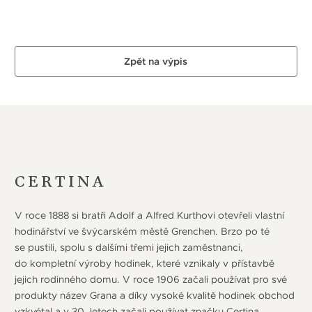
Zpět na výpis
CERTINA
V roce 1888 si bratři Adolf a Alfred Kurthovi otevřeli vlastní
hodinářství ve švýcarském městě Grenchen. Brzo po té
se pustili, spolu s dalšími třemi jejich zaměstnanci,
do kompletní výroby hodinek, které vznikaly v přístavbě
jejich rodinného domu. V roce 1906 začali používat pro své
produkty název Grana a díky vysoké kvalitě hodinek obchod
vzkvétal a v 30. letech začali používat značku Certina.