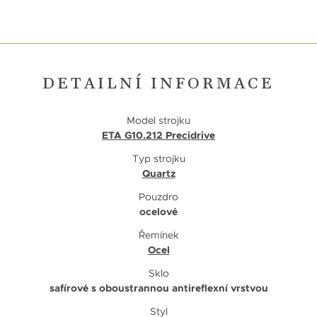
DETAILNÍ INFORMACE
Model strojku
ETA G10.212 Precidrive
Typ strojku
Quartz
Pouzdro
ocelové
Řemínek
Ocel
Sklo
safírové s oboustrannou antireflexní vrstvou
Styl