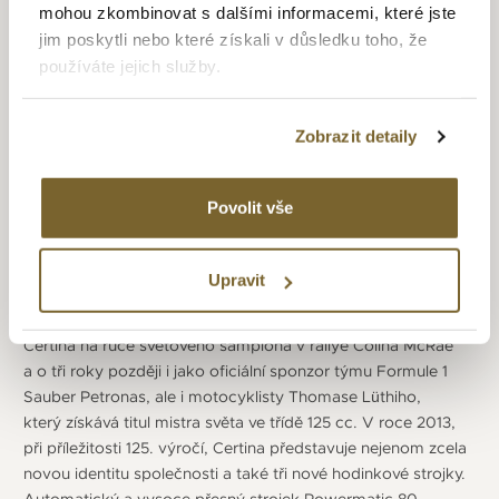
záznamu pohybů a zvuků pod mořem), při kterém byla řada
mohou zkombinovat s dalšími informacemi, které jste
potápěčů vybavena hodinkami Certina DS-2 Super
jim poskytli nebo které získali v důsledku toho, že
PH 500M. V roce 1970 se v projektu Tektite II využil model
používáte jejich služby.
Certina DS 2 Super PH 1000M a ještě v témže roce hodinky
Certina doprovázejí japonskou expedici na Mount Everest,
Zobrazit detaily
při které Júičiró Miura sjede z Mount Everestu a nadmořské
výšky 8 000 metrů o 1 000 výškových metrů. V roce 1983
se Certina připojuje k nově založené SMH Group,
Povolit vše
která je v roce 1999 přejmenována na Swatch Group Ltd.
Tím se sportovní hodinky Certina se pohybují ve středním
cenovém segmentu této korporátní skupiny. Sportovní
Upravit
zaměření firmy se projeví v tom že postupně rozšiřuje své
působení v motosportu, kde se v roce 2002 objevují hodinky
Certina na ruce světového šampiona v rallye Colina McRae
a o tři roky později i jako oficiální sponzor týmu Formule 1
Sauber Petronas, ale i motocyklisty Thomase Lüthiho,
který získává titul mistra světa ve třídě 125 cc. V roce 2013,
při příležitosti 125. výročí, Certina představuje nejenom zcela
novou identitu společnosti a také tři nové hodinkové strojky.
Automatický a vysoce přesný strojek Powermatic 80.