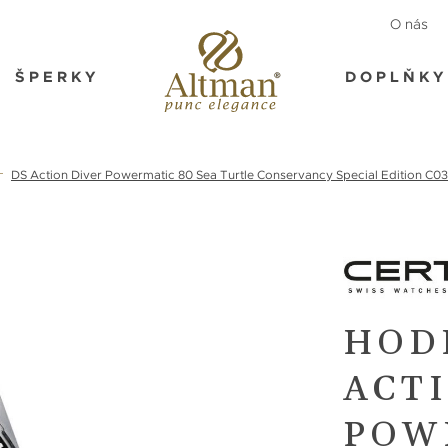
O nás
ŠPERKY
DOPLŇKY
DS Action Diver Powermatic 80 Sea Turtle Conservancy Special Edition C0
HOD
ACT
POW