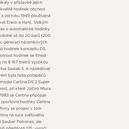
kaly v přístavbě jejich
 kvalitě hodinek obchod
na a od roku 1949 používaná
nové Erwin a Hans. Velkým
 se o automatické hodinky
ěodolné až do 20 barů (200
elou generaci náramkových
ost hodinek konceptu DS.
dolnost hodinek se ihned
up na 8 167 metrů vysokou
va Sealab II. A následoval
erém byla řada potápěčů
 model Certina DS 2 Super
t, při které Júičiró Miura
83 se Certina připojuje
sportovní hodinky Certina
irmy se projeví v tom
rtina na ruce světového
1 Sauber Petronas, ale
i příležitosti 125. výročí,