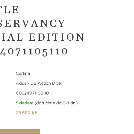
TLE
SERVANCY
IAL EDITION
4071105110
Certina
Aqua
-
DS Action Diver
C0324071105110
Skladem
(doručíme do 2-3 dní)
23 590 Kč