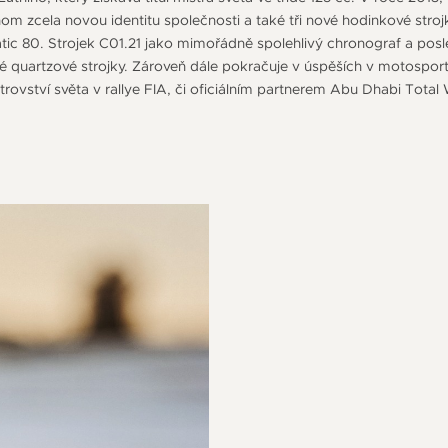
nom zcela novou identitu společnosti a také tři nové hodinkové stro
ic 80. Strojek C01.21 jako mimořádně spolehlivý chronograf a posle
né quartzové strojky. Zároveň dále pokračuje v úspěších v motosport
ovství světa v rallye FIA, či oficiálním partnerem Abu Dhabi Total