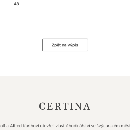
43
Zpět na výpis
CERTINA
dolf a Alfred Kurthovi otevřeli vlastní hodinářství ve švýcarském mě