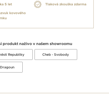
ka 5 let
Tlaková zkouška zdarma
azvuk kovového
amku
si produkt naživo v našem showroomu
městí Republiky
Cheb - Svobody
 Dragoun