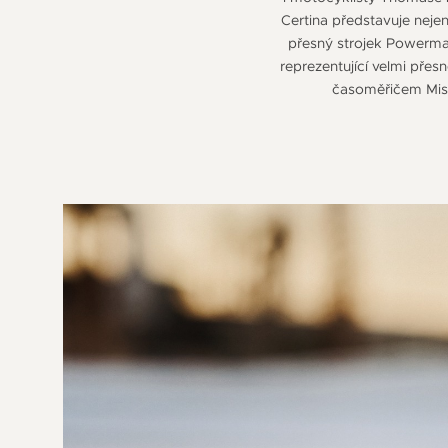
Certina představuje neje
přesný strojek Powermat
reprezentující velmi přes
časoměřičem Mistr