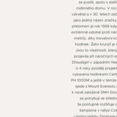
se pustili, spolu s da
rodinného domu. V roce
vzkvétal a v 30. letech za
jako jediný název značky
přelomem je rok 1959 kdy
extrémně odolné proti nár
metrů), díky inovativní 
hodinek. Želví krunýř j
Jsou to vlastnosti, kte
projevila při náročných 
Dhaulágirí v západním Nep
o 4 roky později proje
vybavena hodinkami Certi
PH 1000M a ještě v témže 
sjede z Mount Everestu
k nově založené SMH Grou
se pohybují ve střed
že postupně rozšiřuje 
šampiona v rallye Col
i motocyklisty Thomase Lüt