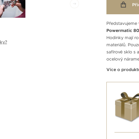
Při
Představujeme 
Powermatic 8
Hodinky mají ro
nky?
materiálů. Pouzd
safírové sklo s 
ocelový náram
Více o produkt