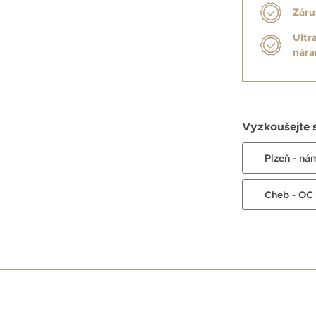
Záru
Ultr
nár
Vyzkoušejte 
Plzeň - ná
Cheb - OC