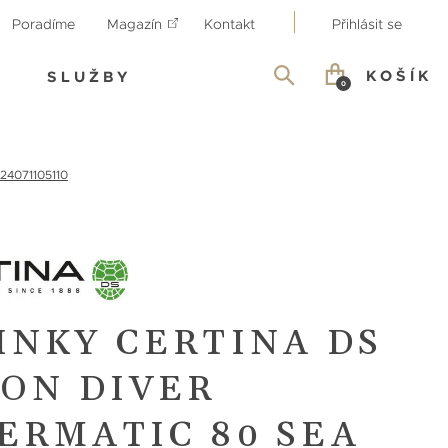
Poradíme
Magazín
Kontakt
Přihlásit se
KOŠÍK
SLUŽBY
0
324071105110
INKY CERTINA DS
ION DIVER
ERMATIC 80 SEA