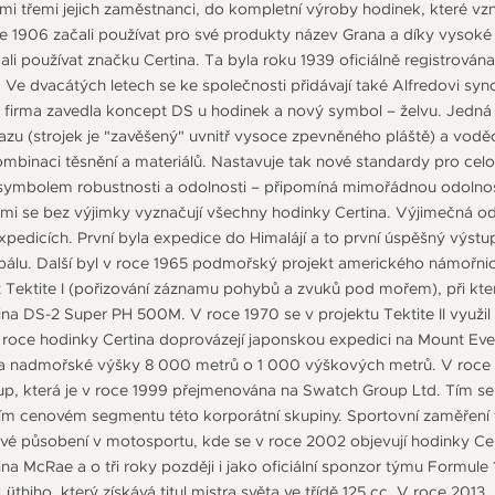
lšími třemi jejich zaměstnanci, do kompletní výroby hodinek, které vzni
 1906 začali používat pro své produkty název Grana a díky vysoké
čali používat značku Certina. Ta byla roku 1939 oficiálně registrová
. Ve dvacátých letech se ke společnosti přidávají také Alfredovi sy
 firma zavedla koncept DS u hodinek a nový symbol – želvu. Jedná
azu (strojek je "zavěšený" uvnitř vysoce zpevněného pláště) a vod
kombinaci těsnění a materiálů. Nastavuje tak nové standardy pro c
e symbolem robustnosti a odolnosti – připomíná mimořádnou odoln
rými se bez výjimky vyznačují všechny hodinky Certina. Výjimečná o
expedicích. První byla expedice do Himalájí a to první úspěšný výst
álu. Další byl v roce 1965 podmořský projekt amerického námořnict
kt Tektite I (pořizování záznamu pohybů a zvuků pod mořem), při kt
na DS-2 Super PH 500M. V roce 1970 se v projektu Tektite II využil
roce hodinky Certina doprovázejí japonskou expedici na Mount Everes
 a nadmořské výšky 8 000 metrů o 1 000 výškových metrů. V roce 19
p, která je v roce 1999 přejmenována na Swatch Group Ltd. Tím se 
ním cenovém segmentu této korporátní skupiny. Sportovní zaměření f
své působení v motosportu, kde se v roce 2002 objevují hodinky Ce
ina McRae a o tři roky později i jako oficiální sponzor týmu Formule 
hiho, který získává titul mistra světa ve třídě 125 cc. V roce 2013, př