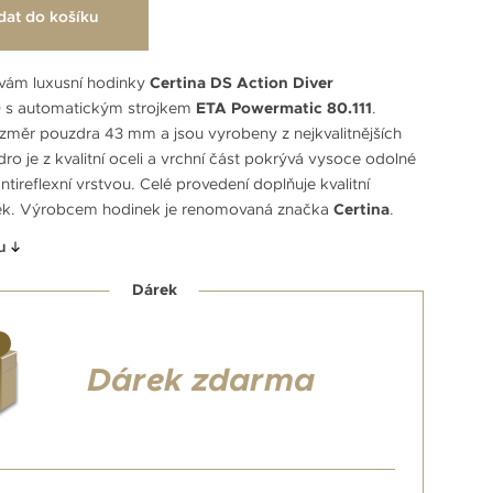
dat do košíku
vám luxusní hodinky
Certina DS Action Diver
0
s automatickým strojkem
ETA Powermatic 80.111
.
změr pouzdra 43 mm a jsou vyrobeny z nejkvalitnějších
ro je z kvalitní oceli a vrchní část pokrývá vysoce odolné
antireflexní vrstvou. Celé provedení doplňuje kvalitní
ek. Výrobcem hodinek je renomovaná značka
Certina
.
u
Dárek
Dárek zdarma