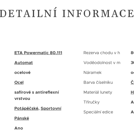
DETAILNÍ INFORMAC
ETA Powermatic 80.111
Rezerva chodu v h
8
Automat
Voděodolnost v m
3
ocelové
Náramek
o
Ocel
Barva číselníku
Č
safírové s antireflexní
Materiál lunety
H
vrstvou
Tříručky
A
Potápěčské
,
Sportovní
Speciální edice
A
Pánské
Ano