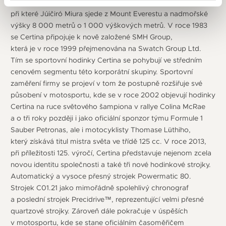
Certina doprovázejí japonskou expedici na Mount Everest,
při které Júičiró Miura sjede z Mount Everestu a nadmořské
výšky 8 000 metrů o 1 000 výškových metrů. V roce 1983
se Certina připojuje k nově založené SMH Group,
která je v roce 1999 přejmenována na Swatch Group Ltd.
Tím se sportovní hodinky Certina se pohybují ve středním
cenovém segmentu této korporátní skupiny. Sportovní
zaměření firmy se projeví v tom že postupně rozšiřuje své
působení v motosportu, kde se v roce 2002 objevují hodinky
Certina na ruce světového šampiona v rallye Colina McRae
a o tři roky později i jako oficiální sponzor týmu Formule 1
Sauber Petronas, ale i motocyklisty Thomase Lüthiho,
který získává titul mistra světa ve třídě 125 cc. V roce 2013,
při příležitosti 125. výročí, Certina představuje nejenom zcela
novou identitu společnosti a také tři nové hodinkové strojky.
Automatický a vysoce přesný strojek Powermatic 80.
Strojek C01.21 jako mimořádně spolehlivý chronograf
a poslední strojek Precidrive™, reprezentující velmi přesné
quartzové strojky. Zároveň dále pokračuje v úspěších
v motosportu, kde se stane oficiálním časoměřičem