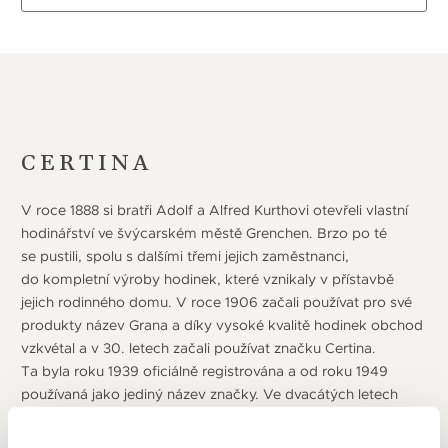
CERTINA
V roce 1888 si bratři Adolf a Alfred Kurthovi otevřeli vlastní
hodinářství ve švýcarském městě Grenchen. Brzo po té
se pustili, spolu s dalšími třemi jejich zaměstnanci,
do kompletní výroby hodinek, které vznikaly v přístavbě
jejich rodinného domu. V roce 1906 začali používat pro své
produkty název Grana a díky vysoké kvalitě hodinek obchod
vzkvétal a v 30. letech začali používat značku Certina.
Ta byla roku 1939 oficiálně registrována a od roku 1949
používaná jako jediný název značky. Ve dvacátých letech
se ke společnosti přidávají také Alfredovi synové Erwin
a Hans. Velkým přelomem je rok 1959 kdy firma zavedla