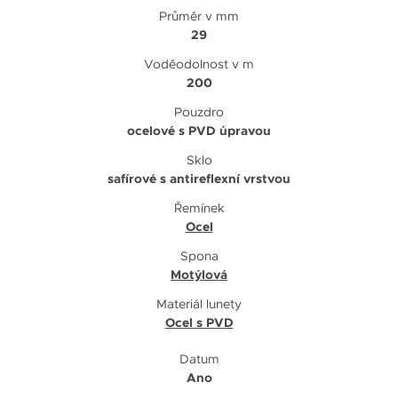
Průměr v mm
29
Voděodolnost v m
200
Pouzdro
ocelové s PVD úpravou
Sklo
safírové s antireflexní vrstvou
Řemínek
Ocel
Spona
Motýlová
Materiál lunety
Ocel s PVD
Datum
Ano