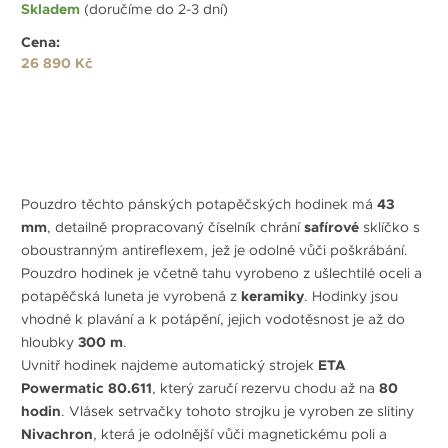
Skladem
(doručíme do 2-3 dní)
Cena:
26 890 Kč
Pouzdro těchto pánských potapěčských hodinek má
43
mm
, detailně propracovaný číselník chrání
safírové
sklíčko s
oboustranným antireflexem, jež je odolné vůči poškrábání.
Pouzdro hodinek je včetně tahu vyrobeno z ušlechtilé oceli a
potapěčská luneta je vyrobená z
keramiky
. Hodinky jsou
vhodné k plavání a k potápění, jejich vodotěsnost je až do
hloubky
300 m
.
Uvnitř hodinek najdeme automatický strojek
ETA
Powermatic 80.611
, který zaručí rezervu chodu až na
80
hodin
. Vlásek setrvačky tohoto strojku je vyroben ze slitiny
Nivachron
, která je odolnější vůči magnetickému poli a