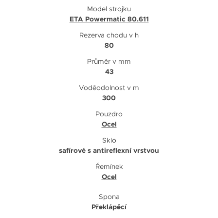
Model strojku
ETA Powermatic 80.611
Rezerva chodu v h
80
Průměr v mm
43
Voděodolnost v m
300
Pouzdro
Ocel
Sklo
safírové s antireflexní vrstvou
Řemínek
Ocel
Spona
Překlápěcí