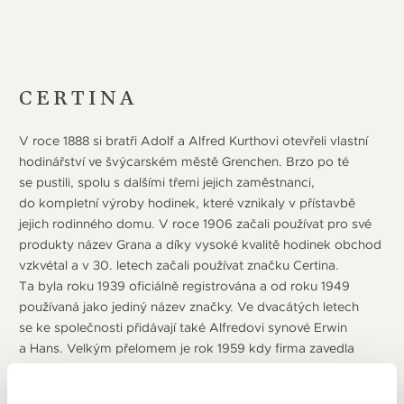
CERTINA
V roce 1888 si bratři Adolf a Alfred Kurthovi otevřeli vlastní
hodinářství ve švýcarském městě Grenchen. Brzo po té
se pustili, spolu s dalšími třemi jejich zaměstnanci,
do kompletní výroby hodinek, které vznikaly v přístavbě
jejich rodinného domu. V roce 1906 začali používat pro své
produkty název Grana a díky vysoké kvalitě hodinek obchod
vzkvétal a v 30. letech začali používat značku Certina.
Ta byla roku 1939 oficiálně registrována a od roku 1949
používaná jako jediný název značky. Ve dvacátých letech
se ke společnosti přidávají také Alfredovi synové Erwin
a Hans. Velkým přelomem je rok 1959 kdy firma zavedla
koncept DS u hodinek a nový symbol – želvu. Jedná
se o automatické hodinky extrémně odolné proti nárazu