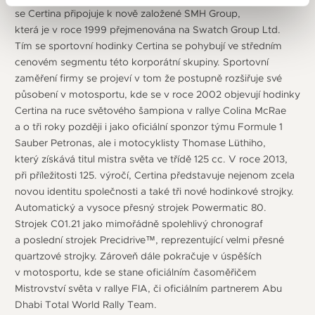
se Certina připojuje k nově založené SMH Group,
která je v roce 1999 přejmenována na Swatch Group Ltd.
Tím se sportovní hodinky Certina se pohybují ve středním
cenovém segmentu této korporátní skupiny. Sportovní
zaměření firmy se projeví v tom že postupně rozšiřuje své
působení v motosportu, kde se v roce 2002 objevují hodinky
Certina na ruce světového šampiona v rallye Colina McRae
a o tři roky později i jako oficiální sponzor týmu Formule 1
Sauber Petronas, ale i motocyklisty Thomase Lüthiho,
který získává titul mistra světa ve třídě 125 cc. V roce 2013,
při příležitosti 125. výročí, Certina představuje nejenom zcela
novou identitu společnosti a také tři nové hodinkové strojky.
Automatický a vysoce přesný strojek Powermatic 80.
Strojek C01.21 jako mimořádně spolehlivý chronograf
a poslední strojek Precidrive™, reprezentující velmi přesné
quartzové strojky. Zároveň dále pokračuje v úspěších
v motosportu, kde se stane oficiálním časoměřičem
Mistrovství světa v rallye FIA, či oficiálním partnerem Abu
Dhabi Total World Rally Team.