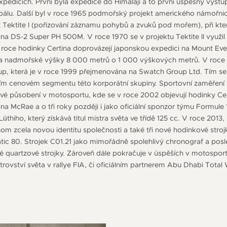
expedicích. První byla expedice do Himalájí a to první úspěšný výst
álu. Další byl v roce 1965 podmořský projekt amerického námořnict
kt Tektite I (pořizování záznamu pohybů a zvuků pod mořem), při kt
na DS-2 Super PH 500M. V roce 1970 se v projektu Tektite II využil
roce hodinky Certina doprovázejí japonskou expedici na Mount Everes
 a nadmořské výšky 8 000 metrů o 1 000 výškových metrů. V roce 19
p, která je v roce 1999 přejmenována na Swatch Group Ltd. Tím se 
ním cenovém segmentu této korporátní skupiny. Sportovní zaměření f
své působení v motosportu, kde se v roce 2002 objevují hodinky Ce
ina McRae a o tři roky později i jako oficiální sponzor týmu Formule 
hiho, který získává titul mistra světa ve třídě 125 cc. V roce 2013, př
nom zcela novou identitu společnosti a také tři nové hodinkové stro
ic 80. Strojek C01.21 jako mimořádně spolehlivý chronograf a posle
né quartzové strojky. Zároveň dále pokračuje v úspěších v motosport
ovství světa v rallye FIA, či oficiálním partnerem Abu Dhabi Total