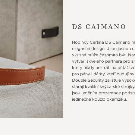
DS CAIMANO
Hodinky Certina DS Caimano maj
elegantní design. Jsou jasnou 
vkusná může časomíra být. Nad
vytváří skvělého partnera pro ž
který nikdy neztratí na přitažliv
pro pány i dámy, kteří budují s
Double Security zajišťuje vysok
starají kvalitní švýcarské stro
jsou uměním prezentace podsta
jedinečné kouzlo okamžiku.