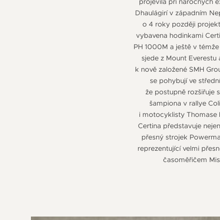
projevila při náročných 
Dhaulágirí v západním Nep
o 4 roky později proje
vybavena hodinkami Certi
PH 1000M a ještě v témže 
sjede z Mount Everestu
k nově založené SMH Grou
se pohybují ve střed
že postupně rozšiřuje 
šampiona v rallye Col
i motocyklisty Thomase Lüt
Certina představuje neje
přesný strojek Powermat
reprezentující velmi přes
časoměřičem Mistr