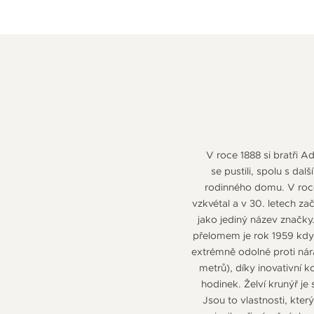
V roce 1888 si bratři A
se pustili, spolu s da
rodinného domu. V roce
vzkvétal a v 30. letech za
jako jediný název značky
přelomem je rok 1959 kdy
extrémně odolné proti nár
metrů), díky inovativní 
hodinek. Želví krunýř j
Jsou to vlastnosti, kte