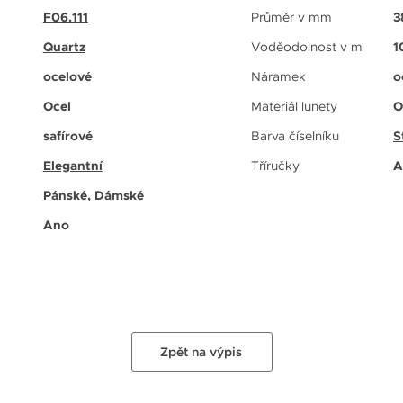
F06.111
Průměr v mm
3
Quartz
Voděodolnost v m
1
ocelové
Náramek
o
Ocel
Materiál lunety
O
safírové
Barva číselníku
S
Elegantní
Tříručky
A
Pánské
,
Dámské
Ano
Zpět na výpis