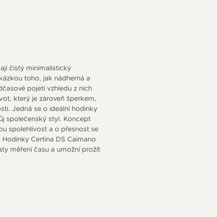
í čistý minimalistický
ukázkou toho, jak nádherná a
časové pojetí vzhledu z nich
ivot, který je zároveň šperkem,
osti. Jedná se o ideální hodinky
vůj společenský styl. Koncept
ou spolehlivost a o přesnost se
jky. Hodinky Certina DS Caimano
ty měření času a umožní prožít