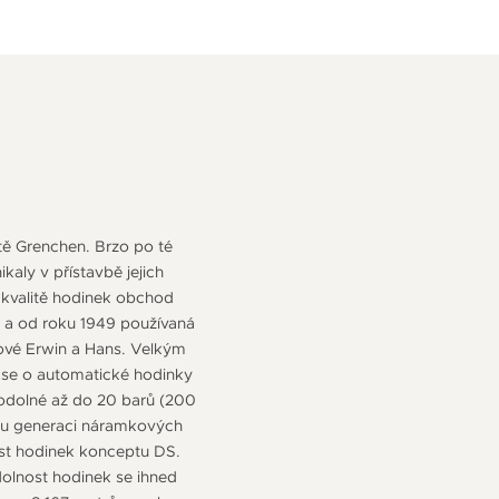
stě Grenchen. Brzo po té
kaly v přístavbě jejich
 kvalitě hodinek obchod
na a od roku 1949 používaná
nové Erwin a Hans. Velkým
 se o automatické hodinky
ěodolné až do 20 barů (200
elou generaci náramkových
ost hodinek konceptu DS.
dolnost hodinek se ihned