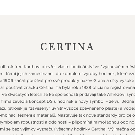
CERTINA
dolf a Alfred Kurthovi otevřeli vlastní hodinářství ve švýcarském mě
lšími třemi jejich zaměstnanci, do kompletní výroby hodinek, které vzni
 1906 začali používat pro své produkty název Grana a díky vysoké
čali používat značku Certina. Ta byla roku 1939 oficiálně registrová
. Ve dvacátých letech se ke společnosti přidávají také Alfredovi sy
 firma zavedla koncept DS u hodinek a nový symbol – želvu. Jedná
azu (strojek je "zavěšený" uvnitř vysoce zpevněného pláště) a vod
kombinaci těsnění a materiálů. Nastavuje tak nové standardy pro c
e symbolem robustnosti a odolnosti – připomíná mimořádnou odoln
rými se bez výjimky vyznačují všechny hodinky Certina. Výjimečná o