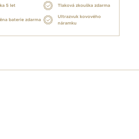
ka 5 let
Tlaková zkouška zdarma
Ultrazvuk kovového
na baterie zdarma
náramku
E