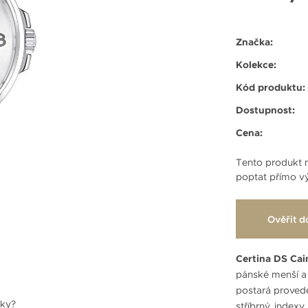
Značka:
Kolekce:
Kód produktu:
Dostupnost:
Cena:
Tento produkt n
poptat přímo vý
Ověřit d
Certina DS Ca
pánské menší a 
postará proveden
nky?
stříbrný, indexy