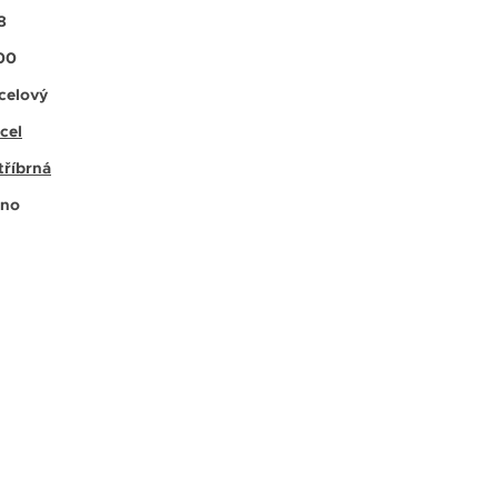
8
00
celový
cel
tříbrná
no