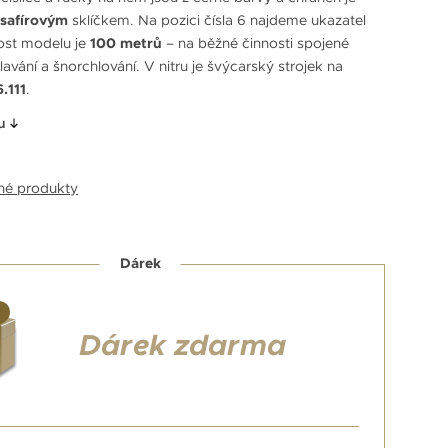
safírovým
sklíčkem. Na pozici čísla 6 najdeme ukazatel
ost modelu je
100 metrů
– na běžné činnosti spojené
avání a šnorchlování. V nitru je švýcarský strojek na
.111
.
u
bné produkty
Dárek
Dárek zdarma