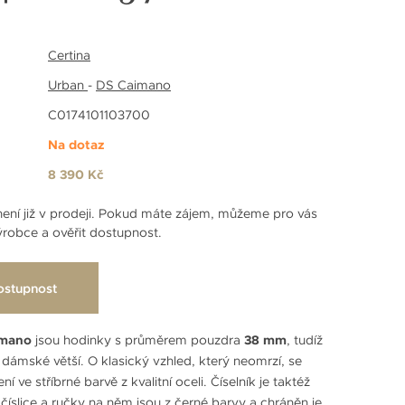
Certina
Urban
-
DS Caimano
C0174101103700
Na dotaz
8 390 Kč
ení již v prodeji. Pokud máte zájem, můžeme pro vás
robce a ověřit dostupnost.
ostupnost
imano
jsou hodinky s průměrem pouzdra
38 mm
, tudíž
dámské větší. O klasický vzhled, který neomrzí, se
í ve stříbrné barvě z kvalitní oceli. Číselník je taktéž
, číslice a ručky na něm jsou z černé barvy a chráněn je