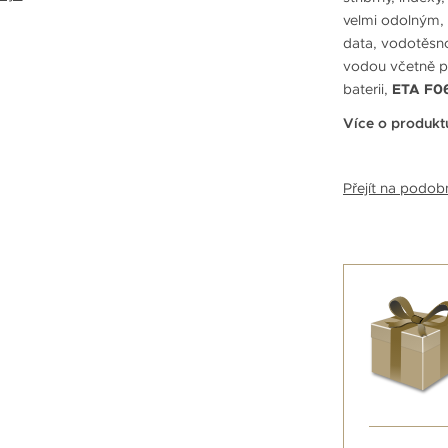
velmi odolným,
data, vodotěsn
vodou včetně pl
baterii,
ETA F06
Více o produkt
Přejít na podo