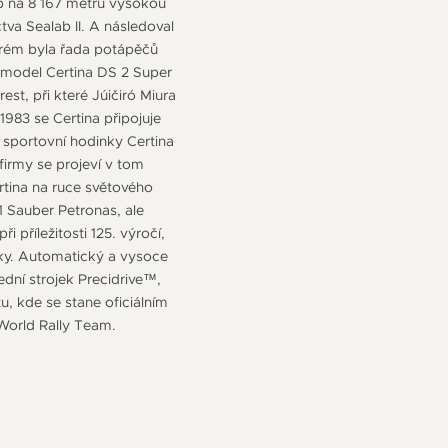
up na 8 167 metrů vysokou
va Sealab II. A následoval
erém byla řada potápěčů
 model Certina DS 2 Super
t, při které Júičiró Miura
83 se Certina připojuje
sportovní hodinky Certina
irmy se projeví v tom
rtina na ruce světového
1 Sauber Petronas, ale
i příležitosti 125. výročí,
jky. Automatický a vysoce
dní strojek Precidrive™,
u, kde se stane oficiálním
 World Rally Team.