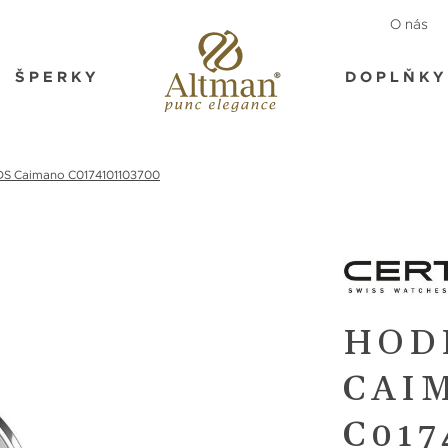
O nás
ŠPERKY
DOPLŇKY
DS Caimano C0174101103700
HOD
CAI
C017