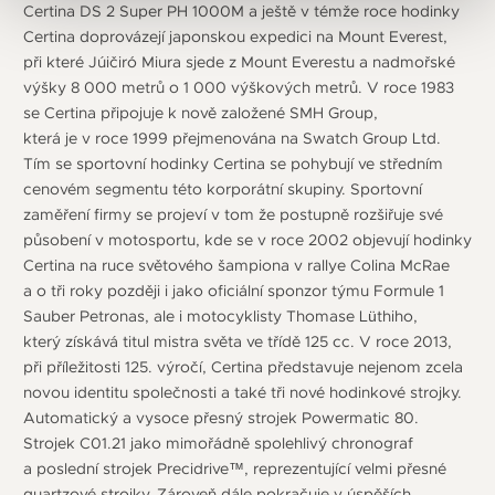
Certina DS 2 Super PH 1000M a ještě v témže roce hodinky
Certina doprovázejí japonskou expedici na Mount Everest,
při které Júičiró Miura sjede z Mount Everestu a nadmořské
výšky 8 000 metrů o 1 000 výškových metrů. V roce 1983
se Certina připojuje k nově založené SMH Group,
která je v roce 1999 přejmenována na Swatch Group Ltd.
Tím se sportovní hodinky Certina se pohybují ve středním
cenovém segmentu této korporátní skupiny. Sportovní
zaměření firmy se projeví v tom že postupně rozšiřuje své
působení v motosportu, kde se v roce 2002 objevují hodinky
Certina na ruce světového šampiona v rallye Colina McRae
a o tři roky později i jako oficiální sponzor týmu Formule 1
Sauber Petronas, ale i motocyklisty Thomase Lüthiho,
který získává titul mistra světa ve třídě 125 cc. V roce 2013,
při příležitosti 125. výročí, Certina představuje nejenom zcela
novou identitu společnosti a také tři nové hodinkové strojky.
Automatický a vysoce přesný strojek Powermatic 80.
Strojek C01.21 jako mimořádně spolehlivý chronograf
a poslední strojek Precidrive™, reprezentující velmi přesné
quartzové strojky. Zároveň dále pokračuje v úspěších