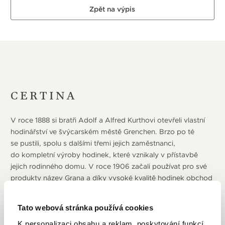
Zpět na výpis
CERTINA
V roce 1888 si bratři Adolf a Alfred Kurthovi otevřeli vlastní
hodinářství ve švýcarském městě Grenchen. Brzo po té
se pustili, spolu s dalšími třemi jejich zaměstnanci,
do kompletní výroby hodinek, které vznikaly v přístavbě
jejich rodinného domu. V roce 1906 začali používat pro své
produkty název Grana a díky vysoké kvalitě hodinek obchod
vzkvétal a v 30. letech začali používat značku Certina.
Ta byla roku 1939 oficiálně registrována a od roku 1949
Tato webová stránka používá cookies
používaná jako jediný název značky. Ve dvacátých letech
K personalizaci obsahu a reklam, poskytování funkcí
se ke společnosti přidávají také Alfredovi synové Erwin