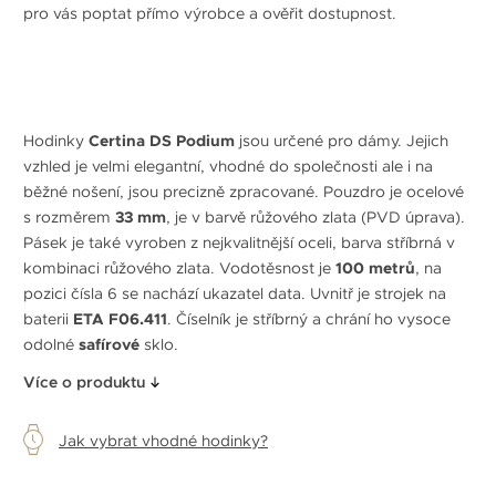
pro vás poptat přímo výrobce a ověřit dostupnost.
Hodinky
Certina DS Podium
jsou určené pro dámy. Jejich
vzhled je velmi elegantní, vhodné do společnosti ale i na
běžné nošení, jsou precizně zpracované. Pouzdro je ocelové
s rozměrem
33 mm
, je v barvě růžového zlata (PVD úprava).
Pásek je také vyroben z nejkvalitnější oceli, barva stříbrná v
kombinaci růžového zlata. Vodotěsnost je
100 metrů
, na
pozici čísla 6 se nachází ukazatel data. Uvnitř je strojek na
baterii
ETA F06.411
. Číselník je stříbrný a chrání ho vysoce
odolné
safírové
sklo.
Více o produktu
Jak vybrat vhodné hodinky?