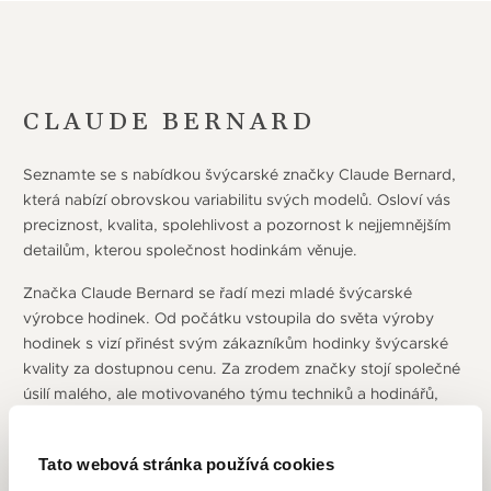
CLAUDE BERNARD
Seznamte se s nabídkou švýcarské značky Claude Bernard,
která nabízí obrovskou variabilitu svých modelů. Osloví vás
preciznost, kvalita, spolehlivost a pozornost k nejjemnějším
detailům, kterou společnost hodinkám věnuje.
Značka Claude Bernard se řadí mezi mladé švýcarské
výrobce hodinek. Od počátku vstoupila do světa výroby
hodinek s vizí přinést svým zákazníkům hodinky švýcarské
kvality za dostupnou cenu. Za zrodem značky stojí společné
úsilí malého, ale motivovaného týmu techniků a hodinářů,
kteří sestavili řadu hodinek, které se mohou pochlubit
přesným švýcarským pohybem za mimořádně atraktivní
Tato webová stránka používá cookies
ceny. Pro značku je velice důležitá variabilita modelů.