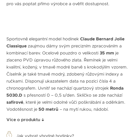
pro vás poptat přímo výrobce a ověřit dostupnost.
Sportovně elegantní model hodinek
Claude Bernard Jolie
Classique
zaujmou dámy svým precizním zpracováním a
kombinací barev. Ocelové pouzdro o velikosti
35 mm
je
zlaceno PVD úpravou růžového zlata. Řemínek je velmi
kvalitní, kožený, v tmavě modré barvě s krokodýlím vzorem.
Číselník je také tmavě modrý, zdobený růžovými indexy a
ručkami. Disponují ukazatelem data na pozici čísla 4 a
chronografem. Uvnitř se nachází quartzový strojek
Ronda
5030.D
s přesností 0 – 0,5 s/den. Sklíčko se zde nachází
safírové
, které je velmi odolné vůči poškrábání a oděrkám.
Vodotěsnost je
50 metrů
– na mytí rukou, nádobí.
Více o produktu
Jak vybrat vhodné hodinky?