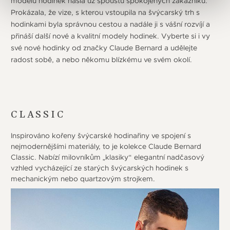
modelů hodinek našla už spoustu spokojených zákazníků.
Prokázala, že vize, s kterou vstoupila na švýcarský trh s
hodinkami byla správnou cestou a nadále ji s vášní rozvíjí a
přináší další nové a kvalitní modely hodinek. Vyberte si i vy
své nové hodinky od značky Claude Bernard a udělejte
radost sobě, a nebo někomu blízkému ve svém okolí.
CLASSIC
Inspirováno kořeny švýcarské hodinařiny ve spojení s
nejmodernějšími materiály, to je kolekce Claude Bernard
Classic. Nabízí milovníkům „klasiky“ elegantní nadčasový
vzhled vycházející ze starých švýcarských hodinek s
mechanickým nebo quartzovým strojkem.