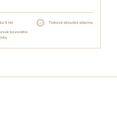
ka 5 let
Tlaková zkouška zdarma
azvuk kovového
amku
E