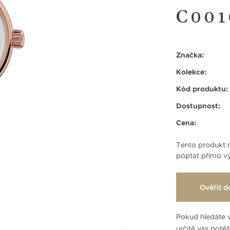
C001
Značka:
Kolekce:
Kód produktu:
Dostupnost:
Cena:
Tento produkt n
poptat přímo vý
Ověřit d
Pokud hledáte v
určitě vás potě