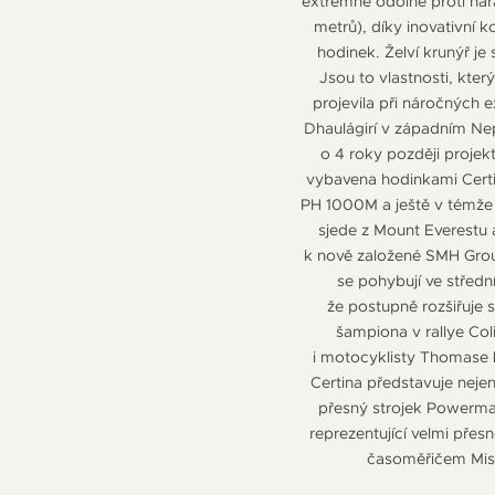
extrémně odolné proti nár
metrů), díky inovativní 
hodinek. Želví krunýř j
Jsou to vlastnosti, kte
projevila při náročných 
Dhaulágirí v západním Nep
o 4 roky později proje
vybavena hodinkami Certi
PH 1000M a ještě v témže 
sjede z Mount Everestu
k nově založené SMH Grou
se pohybují ve střed
že postupně rozšiřuje 
šampiona v rallye Col
i motocyklisty Thomase Lüt
Certina představuje neje
přesný strojek Powermat
reprezentující velmi přes
časoměřičem Mistr