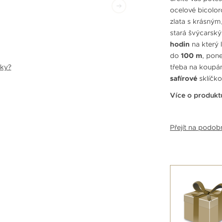
ocelové bicolor
zlata s krásný
stará švýcarský
hodin
na který 
do
100 m
, pon
nky?
třeba na koupán
safírové
sklíčk
Více o produkt
Přejít na podo