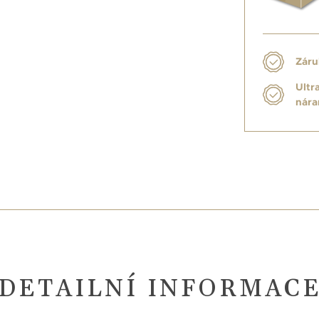
Záru
Ultr
nár
DETAILNÍ INFORMAC