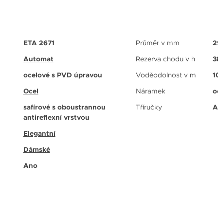
ETA 2671
Průměr v mm
2
Automat
Rezerva chodu v h
3
ocelové s PVD úpravou
Voděodolnost v m
1
Ocel
Náramek
o
safírové s oboustrannou
Tříručky
A
antireflexní vrstvou
Elegantní
Dámské
Ano