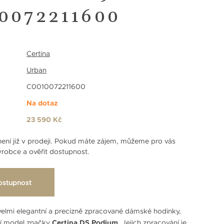
0072211600
Certina
Urban
C0010072211600
Na dotaz
23 590 Kč
ení již v prodeji. Pokud máte zájem, můžeme pro vás
robce a ověřit dostupnost.
ostupnost
elmi elegantní a precizně zpracované dámské hodinky,
ší model značky
Certina DS Podium
. Jejich zpracování je