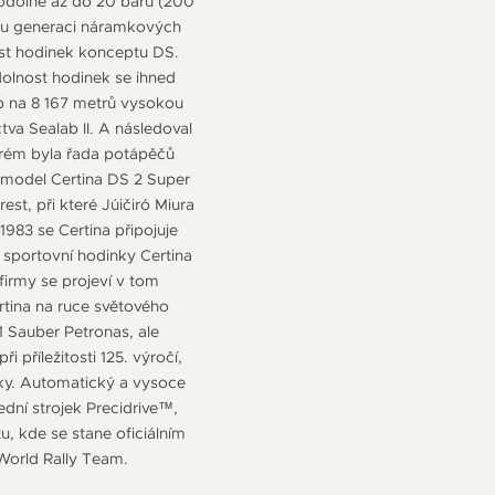
ěodolné až do 20 barů (200
elou generaci náramkových
ost hodinek konceptu DS.
dolnost hodinek se ihned
up na 8 167 metrů vysokou
va Sealab II. A následoval
erém byla řada potápěčů
 model Certina DS 2 Super
t, při které Júičiró Miura
83 se Certina připojuje
sportovní hodinky Certina
irmy se projeví v tom
rtina na ruce světového
1 Sauber Petronas, ale
i příležitosti 125. výročí,
jky. Automatický a vysoce
dní strojek Precidrive™,
u, kde se stane oficiálním
 World Rally Team.