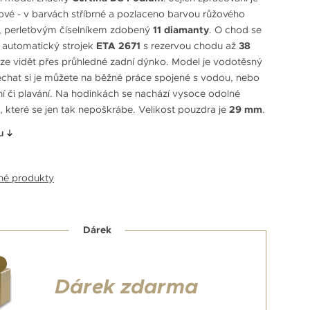
ové - v barvách stříbrné a pozlaceno barvou růžového
m, perleťovým číselníkem zdobený
11 diamanty
. O chod se
 automatický strojek
ETA 2671
s rezervou chodu až
38
lze vidět přes průhledné zadní dýnko. Model je vodotěsný
echat si je můžete na běžné práce spojené s vodou, nebo
í či plavání. Na hodinkách se nachází vysoce odolné
o, které se jen tak nepoškrábe. Velikost pouzdra je
29 mm
.
u
bné produkty
Dárek
Dárek zdarma