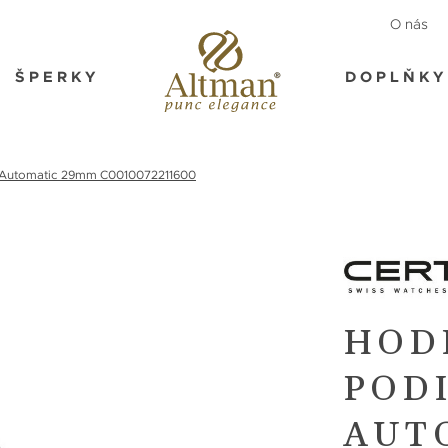
O nás
ŠPERKY
DOPLŇKY
 Automatic 29mm C0010072211600
HOD
POD
AUT