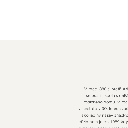
V roce 1888 si bratři A
se pustili, spolu s da
rodinného domu. V roce
vzkvétal a v 30. letech za
jako jediný název značky
přelomem je rok 1959 kdy