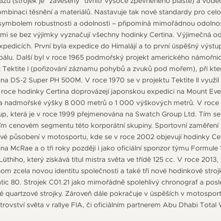
azu (strojek je "zavěšený" uvnitř vysoce zpevněného pláště) a vod
kombinaci těsnění a materiálů. Nastavuje tak nové standardy pro c
e symbolem robustnosti a odolnosti – připomíná mimořádnou odoln
rými se bez výjimky vyznačují všechny hodinky Certina. Výjimečná o
expedicích. První byla expedice do Himalájí a to první úspěšný výst
álu. Další byl v roce 1965 podmořský projekt amerického námořnict
kt Tektite I (pořizování záznamu pohybů a zvuků pod mořem), při kt
na DS-2 Super PH 500M. V roce 1970 se v projektu Tektite II využil
roce hodinky Certina doprovázejí japonskou expedici na Mount Everes
 a nadmořské výšky 8 000 metrů o 1 000 výškových metrů. V roce 19
p, která je v roce 1999 přejmenována na Swatch Group Ltd. Tím se 
ním cenovém segmentu této korporátní skupiny. Sportovní zaměření f
své působení v motosportu, kde se v roce 2002 objevují hodinky Ce
ina McRae a o tři roky později i jako oficiální sponzor týmu Formule 
hiho, který získává titul mistra světa ve třídě 125 cc. V roce 2013, př
nom zcela novou identitu společnosti a také tři nové hodinkové stro
ic 80. Strojek C01.21 jako mimořádně spolehlivý chronograf a posle
né quartzové strojky. Zároveň dále pokračuje v úspěších v motosport
ovství světa v rallye FIA, či oficiálním partnerem Abu Dhabi Total