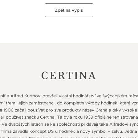
Zpět na výpis
CERTINA
dolf a Alfred Kurthovi otevřeli vlastní hodinářství ve švýcarském mě
lšími třemi jejich zaměstnanci, do kompletní výroby hodinek, které vzni
 1906 začali používat pro své produkty název Grana a díky vysoké
čali používat značku Certina. Ta byla roku 1939 oficiálně registrová
. Ve dvacátých letech se ke společnosti přidávají také Alfredovi sy
 firma zavedla koncept DS u hodinek a nový symbol – želvu. Jedná