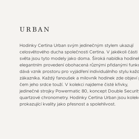
URBAN
Hodinky Certina Urban svým jedinečným stylem ukazují
celosvětového ducha společnosti Certina. V jakékoli části
světa jsou tyto modely jako doma. Široká nabídka hodine
elegantním provedení obohacená různými přidanými funk
dává vznik prostoru pro vyjádření individuálního stylu ka
zákazníka. Každý fanoušek a milovník hodinek zde objeví
čem jeho srdce touží. V kolekci najdeme čisté křivky,
jedinečné strojky Powermatic 80, koncept Double Securit
quartzové chronometry. Hodinky Certina Urban jsou kolek
prokazující kvality jako přesnost a spolehlivost.