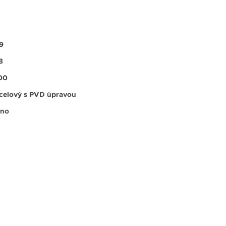
9
8
00
celový s PVD úpravou
no