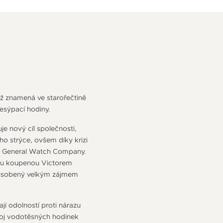
ož znamená ve starořečtině
esýpací hodiny.
e nový cíl společnosti,
o strýce, ovšem díky krizi
od General Watch Company.
rmou koupenou Victorem
způsobený velkým zájmem
ají odolností proti nárazu
voj vodotěsných hodinek