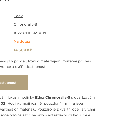
Edox
Chronorally-S
102293NBUMBUIN
Na dotaz
14 500 Kč
ení již v prodeji. Pokud máte zájem, můžeme pro vás
robce a ověřit dostupnost.
ostupnost
vám luxusní hodinky
Edox Chronorally-S
s quartzovým
102
. Hodinky mají rozměr pouzdra 44 mm a jsou
alitnějších materiálů. Pouzdro je z kvalitní oceli a vrchní
soce odolné safírové sklo s antireflexní vrstvou. Celé