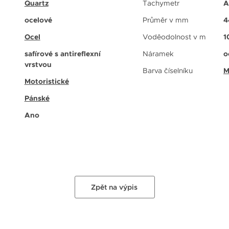
Quartz
Tachymetr
A
ocelové
Průměr v mm
4
Ocel
Voděodolnost v m
1
safírové s antireflexní
Náramek
o
vrstvou
Barva číselníku
M
Motoristické
Pánské
Ano
Zpět na výpis