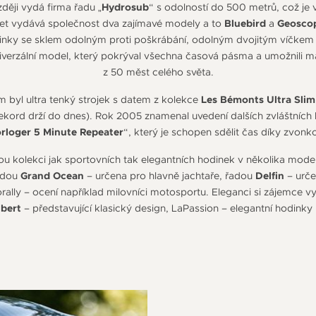
ději vydá firma řadu „
Hydrosub
“ s odolností do 500 metrů, což je 
let vydává společnost dva zajímavé modely a to
Bluebird
a
Geosco
dinky se sklem odolným proti poškrábání, odolným dvojitým víčkem
erzální model, který pokrýval všechna časová pásma a umožnili majit
z 50 měst celého světa.
 byl ultra tenký strojek s datem z kolekce
Les Bémonts Ultra Slim
kord drží do dnes). Rok 2005 znamenal uvedení dalších zvláštních 
rloger 5 Minute Repeater
“, který je schopen sdělit čas díky zvo
u kolekci jak sportovních tak elegantních hodinek v několika mod
adou
Grand Ocean
– určena pro hlavně jachtaře, řadou
Delfin
– urče
rally – ocení například milovníci motosportu. Eleganci si zájemce v
bert
– představující klasický design, LaPassion – elegantní hodinky