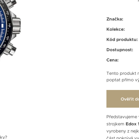
Značka:
Kolekce:
Kód produktu:
Dostupnost:
Cena:
Tento produkt n
poptat přímo vý
Ověřit d
Představujeme 
strojkem
Edox 
vyrobeny z nejkv
nky?
část pokrývá vy