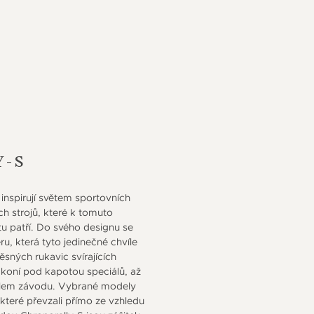
-S
inspirují světem sportovních
h strojů, které k tomuto
ětu patří. Do svého designu se
u, která tyto jedinečné chvíle
ěsných rukavic svírajících
 koní pod kapotou speciálů, až
í cílem závodu. Vybrané modely
 které převzali přímo ze vzhledu