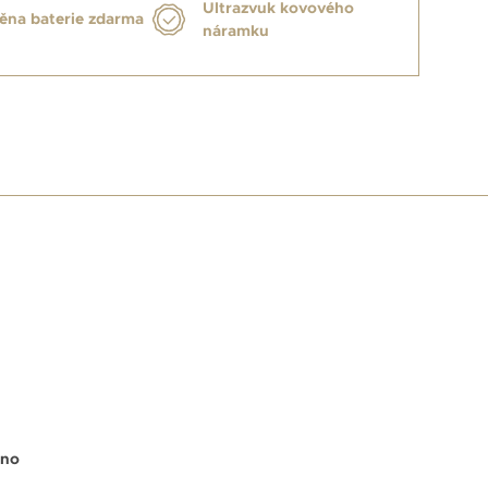
Ultrazvuk kovového
na baterie zdarma
náramku
E
no