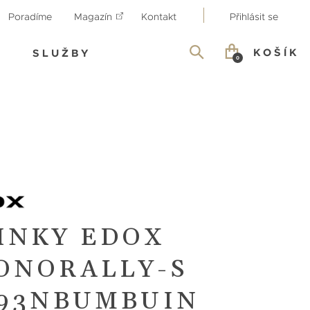
Poradíme
Magazín
Kontakt
Přihlásit se
KOŠÍK
SLUŽBY
0
INKY EDOX
ONORALLY-S
293NBUMBUIN