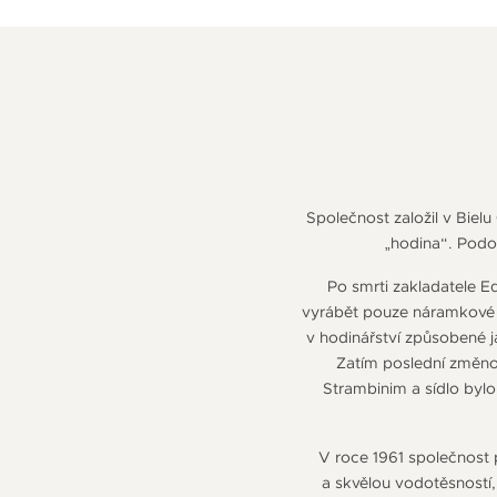
Společnost založil v Bielu 
„hodina“. Podo
Po smrti zakladatele E
vyrábět pouze náramkové h
v hodinářství způsobené 
Zatím poslední změnou
Strambinim a sídlo byl
V roce 1961 společnost
a skvělou vodotěsností