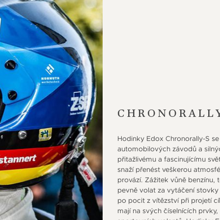
CHRONORALLY
Hodinky Edox Chronorally-S se 
automobilových závodů a silnýc
přitažlivému a fascinujícímu sv
snaží přenést veškerou atmosfér
provází. Zážitek vůně benzínu, t
pevně volat za vytáčení stovky
po pocit z vítězství při projet
mají na svých číselnících prvky,