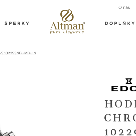
O nás
ŠPERKY
DOPLŇKY
y-S 102293NBUMBUIN
HOD
CHR
102