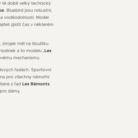
v té době velký technický
pe
. Bluebird jsou robustní,
 a voděodolností. Model
eli zjistit čas v některém
, strojek měl na tloušťku
hodinek a to modelu „
Les
nkovému mechanismu.
elových řadách. Sportovní
na pro všechny námořní
ybere z řad
Les Bémonts
 pro dámy.