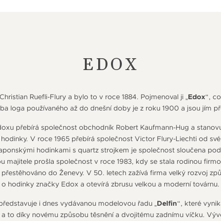
EDOX
Christian Ruefli-Flury a bylo to v roce 1884. Pojmenoval ji „
Edox
“, c
ba loga používaného až do dnešní doby je z roku 1900 a jsou jím př
doxu přebírá společnost obchodník Robert Kaufmann-Hug a stanovuj
odinky. V roce 1965 přebírá společnost Victor Flury-Liechti od svéh
japonskými hodinkami s quartz strojkem je společnost sloučena p
 majitele prošla společnost v roce 1983, kdy se stala rodinou fi
o přestěhováno do Ženevy. V 50. letech zažívá firma velký rozvoj 
o hodinky značky Edox a otevírá zbrusu velkou a moderní továrnu.
 představuje i dnes vydávanou modelovou řadu „
Delfin
“, které vynik
, a to díky novému způsobu těsnění a dvojitému zadnímu víčku. Vý