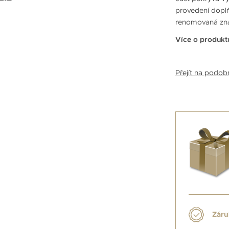
provedení doplň
renomovaná z
Více o produkt
Přejít na podo
Záru