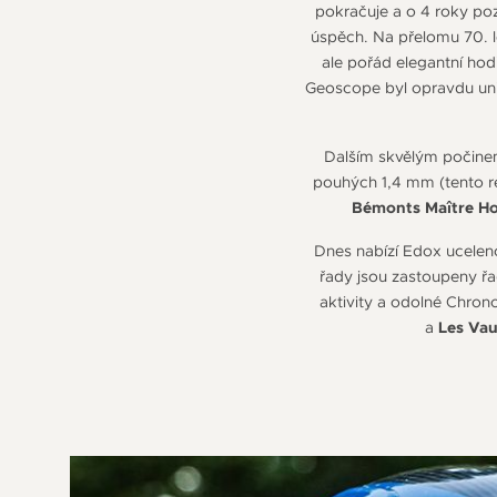
pokračuje a o 4 roky poz
úspěch. Na přelomu 70. 
ale pořád elegantní ho
Geoscope byl opravdu univ
Dalším skvělým počinem
pouhých 1,4 mm (tento re
Bémonts Maître Ho
Dnes nabízí Edox uceleno
řady jsou zastoupeny ř
aktivity a odolné Chrono
a
Les Vau