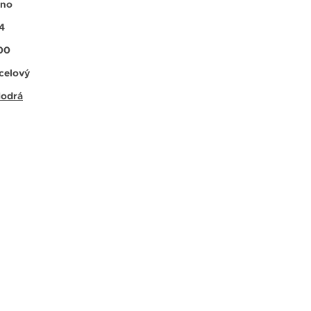
no
4
00
celový
odrá