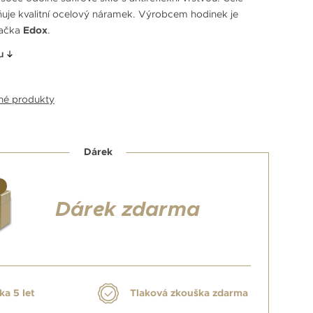
uje kvalitní ocelový náramek. Výrobcem hodinek je
načka
Edox
.
u
bné produkty
Dárek
Dárek zdarma
ka 5 let
Tlaková zkouška zdarma