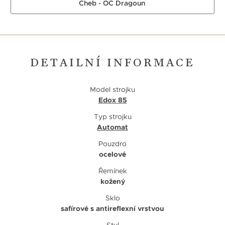
Cheb - OC Dragoun
DETAILNÍ INFORMACE
Model strojku
Edox 85
Typ strojku
Automat
Pouzdro
ocelové
Řemínek
kožený
Sklo
safírové s antireflexní vrstvou
Styl