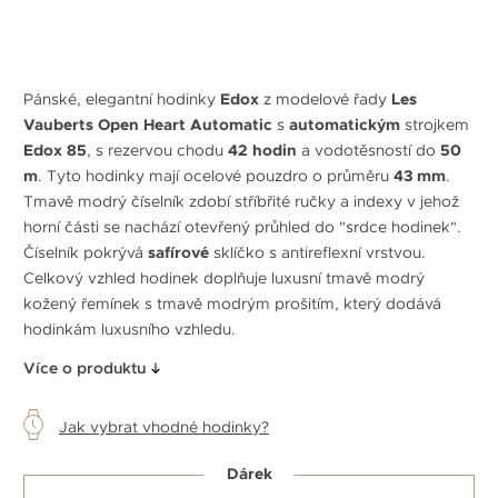
Pánské, elegantní hodinky
Edox
z modelové řady
Les
Vauberts Open Heart Automatic
s
automatickým
strojkem
Edox 85
, s rezervou chodu
42 hodin
a vodotěsností do
50
m
. Tyto hodinky mají ocelové pouzdro o průměru
43 mm
.
Tmavě modrý číselník zdobí stříbřité ručky a indexy v jehož
horní části se nachází otevřený průhled do "srdce hodinek".
Číselník pokrývá
safírové
sklíčko s antireflexní vrstvou.
Celkový vzhled hodinek doplňuje luxusní tmavě modrý
kožený řemínek s tmavě modrým prošitím, který dodává
hodinkám luxusního vzhledu.
Více o produktu
Jak vybrat vhodné hodinky?
Dárek