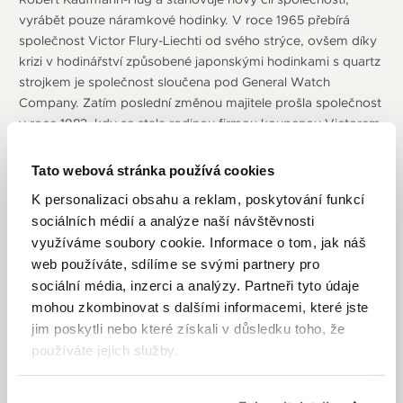
vyrábět pouze náramkové hodinky. V roce 1965 přebírá
společnost Victor Flury-Liechti od svého strýce, ovšem díky
krizi v hodinářství způsobené japonskými hodinkami s quartz
strojkem je společnost sloučena pod General Watch
Company. Zatím poslední změnou majitele prošla společnost
v roce 1983, kdy se stala rodinou firmou koupenou Victorem
Strambinim a sídlo bylo přestěhováno do Ženevy. V 50.
letech zažívá firma velký rozvoj způsobený velkým zájmem
Tato webová stránka používá cookies
o hodinky značky Edox a otevírá zbrusu velkou a moderní
K personalizaci obsahu a reklam, poskytování funkcí
továrnu.
sociálních médií a analýze naší návštěvnosti
V roce 1961 společnost představuje i dnes vydávanou
využíváme soubory cookie. Informace o tom, jak náš
modelovou řadu „
Delfin
“, které vynikají odolností proti
web používáte, sdílíme se svými partnery pro
nárazu a skvělou vodotěsností, a to díky novému způsobu
sociální média, inzerci a analýzy. Partneři tyto údaje
těsnění a dvojitému zadnímu víčku. Vývoj vodotěsných
mohou zkombinovat s dalšími informacemi, které jste
hodinek pokračuje a o 4 roky později vydá firma řadu
jim poskytli nebo které získali v důsledku toho, že
„
Hydrosub
“ s odolností do 500 metrů, což je v té době velký
používáte jejich služby.
technický úspěch. Na přelomu 70. let vydává společnost dva
zajímavé modely a to
Bluebird
a
Geoscope
. Bluebird jsou