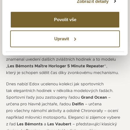
Zobrazit detaily
robustní, ale pořád elegantní hodinky se sklem odolným proti
poškrábání, odolným dvojitým víčkem a voděodolností.
Model Geoscope byl opravdu univerzální model,
Povolit vše
který pokrýval všechna časová pásma a umožnili majiteli
zjistit čas v některém z 50 měst celého světa.
Upravit
Dalším skvělým počinem byl ultra tenký strojek s datem
z kolekce
Les Bémonts Ultra Slim
, strojek měl na tloušťku
pouhých 1,4 mm (tento rekord drží do dnes). Rok 2005
znamenal uvedení dalších zvláštních hodinek a to modelu
„
Les Bémonts Maître Horloger 5 Minute Repeater
“,
který je schopen sdělit čas díky zvonkovému mechanismu.
Dnes nabízí Edox ucelenou kolekci jak sportovních
tak elegantních hodinek v několika modelových řadách.
Sportovní řady jsou zastoupeny řadou
Grand Ocean
–
určena pro hlavně jachtaře, řadou
Delfin
– určena
pro všechny námořní aktivity a odolné Chronorally – ocení
například milovníci motosportu. Eleganci si zájemce vybere
z řad
Les Bémonts
a
Les Vaubert
– představující klasický