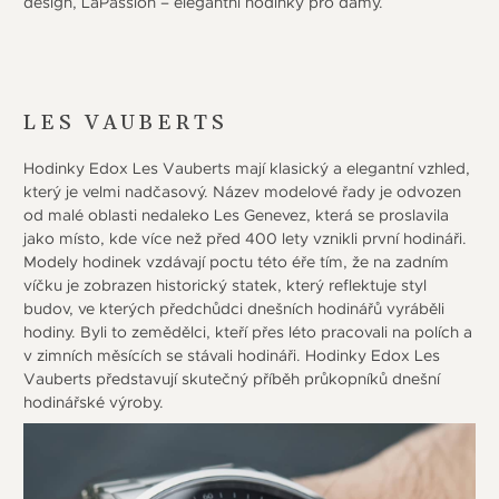
design, LaPassion – elegantní hodinky pro dámy.
LES VAUBERTS
Hodinky Edox Les Vauberts mají klasický a elegantní vzhled,
který je velmi nadčasový. Název modelové řady je odvozen
od malé oblasti nedaleko Les Genevez, která se proslavila
jako místo, kde více než před 400 lety vznikli první hodináři.
Modely hodinek vzdávají poctu této éře tím, že na zadním
víčku je zobrazen historický statek, který reflektuje styl
budov, ve kterých předchůdci dnešních hodinářů vyráběli
hodiny. Byli to zemědělci, kteří přes léto pracovali na polích a
v zimních měsících se stávali hodináři. Hodinky Edox Les
Vauberts představují skutečný příběh průkopníků dnešní
hodinářské výroby.