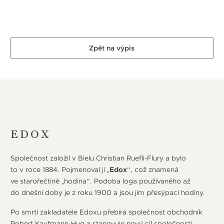
Zpět na výpis
EDOX
Společnost založil v Bielu Christian Ruefli-Flury a bylo
to v roce 1884. Pojmenoval ji „
Edox
“, což znamená
ve starořečtině „hodina“. Podoba loga používaného až
do dnešní doby je z roku 1900 a jsou jím přesýpací hodiny.
Po smrti zakladatele Edoxu přebírá společnost obchodník
Robert Kaufmann-Hug a stanovuje nový cíl společnosti,