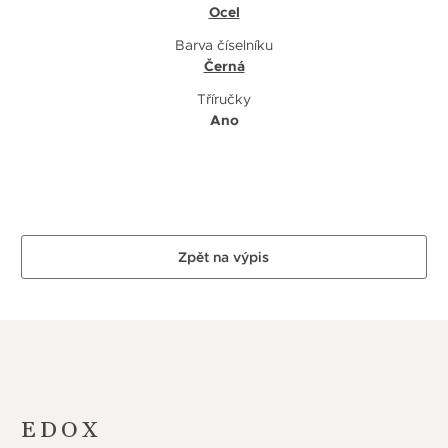
Ocel
Barva číselníku
Černá
Tříručky
Ano
Zpět na výpis
EDOX