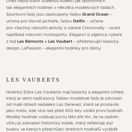
Dnes nabízí Edox ucelenou kolekci jak sportovních
tak elegantních hodinek v několika modelových řadách.
Sportovní řady jsou zastoupeny řadou
Grand Ocean
–
určena pro hlavně jachtaře, řadou
Delfin
– určena
pro všechny námořní aktivity a odolné Chronorally – ocení
například milovníci motosportu. Eleganci si zájemce vybere
z řad
Les Bémonts
a
Les Vaubert
– představující klasický
design, LaPassion – elegantní hodinky pro dámy.
LES VAUBERTS
Hodinky Edox Les Vauberts mají klasický a elegantní vzhled,
který je velmi nadčasový. Název modelové řady je odvozen
od malé oblasti nedaleko Les Genevez, která se proslavila
jako místo, kde více než před 400 lety vznikli první hodináři.
Modely hodinek vzdávají poctu této éře tím, že na zadním
víčku je zobrazen historický statek, který reflektuje styl
budov, ve kterých předchůdci dnešních hodinářů vyráběli