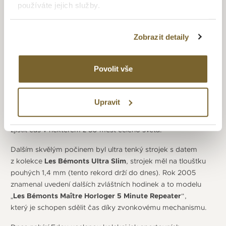
modelovou řadu „
Delfin
“, které vynikají odolností proti
používáte jejich služby.
nárazu a skvělou vodotěsností, a to díky novému způsobu
těsnění a dvojitému zadnímu víčku. Vývoj vodotěsných
Zobrazit detaily
hodinek pokračuje a o 4 roky později vydá firma řadu
„
Hydrosub
“ s odolností do 500 metrů, což je v té době velký
technický úspěch. Na přelomu 70. let vydává společnost dva
Povolit vše
zajímavé modely a to
Bluebird
a
Geoscope
. Bluebird jsou
robustní, ale pořád elegantní hodinky se sklem odolným proti
poškrábání, odolným dvojitým víčkem a voděodolností.
Upravit
Model Geoscope byl opravdu univerzální model,
který pokrýval všechna časová pásma a umožnili majiteli
zjistit čas v některém z 50 měst celého světa.
Dalším skvělým počinem byl ultra tenký strojek s datem
z kolekce
Les Bémonts Ultra Slim
, strojek měl na tloušťku
pouhých 1,4 mm (tento rekord drží do dnes). Rok 2005
znamenal uvedení dalších zvláštních hodinek a to modelu
„
Les Bémonts Maître Horloger 5 Minute Repeater
“,
který je schopen sdělit čas díky zvonkovému mechanismu.