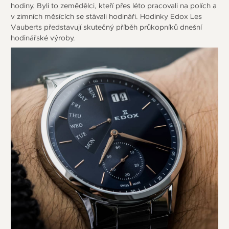
hodiny. Byli to zemědělci, kteří přes léto pracovali na polích a
v zimních měsících se stávali hodináři. Hodinky Edox Les
Vauberts představují skutečný příběh průkopníků dnešní
hodinářské výroby.