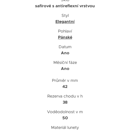
safírové s antireflexní vrstvou
Styl
Elegantní
Pohlaví
Pánské
Datum
Ano
Měsíční fáze
Ano
Průměr v mm
42
Rezerva chodu v h
38
Voděodolnost v m
50
Materiál lunety