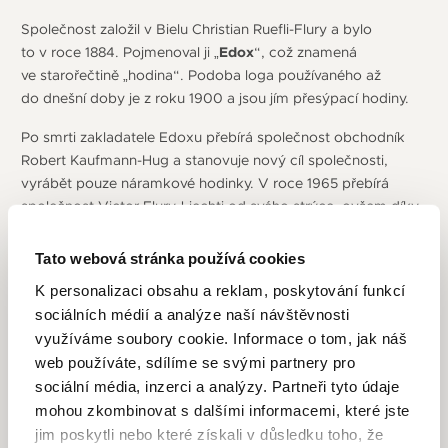
Společnost založil v Bielu Christian Ruefli-Flury a bylo
to v roce 1884. Pojmenoval ji „
Edox
“, což znamená
ve starořečtině „hodina“. Podoba loga používaného až
do dnešní doby je z roku 1900 a jsou jím přesýpací hodiny.
Po smrti zakladatele Edoxu přebírá společnost obchodník
Robert Kaufmann-Hug a stanovuje nový cíl společnosti,
vyrábět pouze náramkové hodinky. V roce 1965 přebírá
společnost Victor Flury-Liechti od svého strýce, ovšem díky
krizi v hodinářství způsobené japonskými hodinkami s quartz
strojkem je společnost sloučena pod General Watch
Tato webová stránka používá cookies
Company. Zatím poslední změnou majitele prošla společnost
K personalizaci obsahu a reklam, poskytování funkcí
v roce 1983, kdy se stala rodinou firmou koupenou Victorem
sociálních médií a analýze naší návštěvnosti
Strambinim a sídlo bylo přestěhováno do Ženevy. V 50.
využíváme soubory cookie. Informace o tom, jak náš
letech zažívá firma velký rozvoj způsobený velkým zájmem
web používáte, sdílíme se svými partnery pro
o hodinky značky Edox a otevírá zbrusu velkou a moderní
sociální média, inzerci a analýzy. Partneři tyto údaje
továrnu.
mohou zkombinovat s dalšími informacemi, které jste
V roce 1961 společnost představuje i dnes vydávanou
jim poskytli nebo které získali v důsledku toho, že