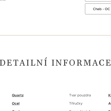
Cheb - OC
DETAILNÍ INFORMAC
Quartz
Tvar pouzdra
K
Ocel
Tříručky
A