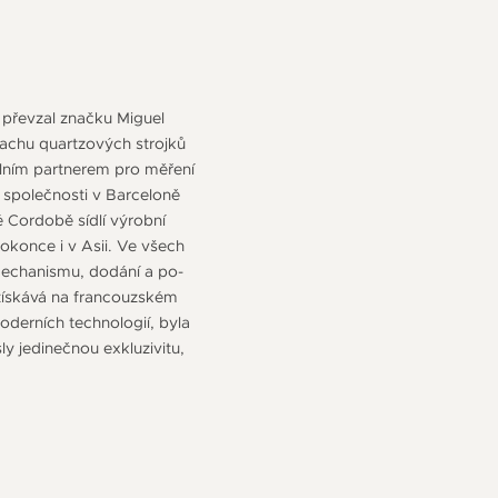
 převzal značku Miguel
machu quartzových strojků
álním partnerem pro měření
 společnosti v Barceloně
 Cordobě sídlí výrobní
okonce i v Asii. Ve všech
mechanismu, dodání a po-
získává na francouzském
oderních technologií, byla
y jedinečnou exkluzivitu,