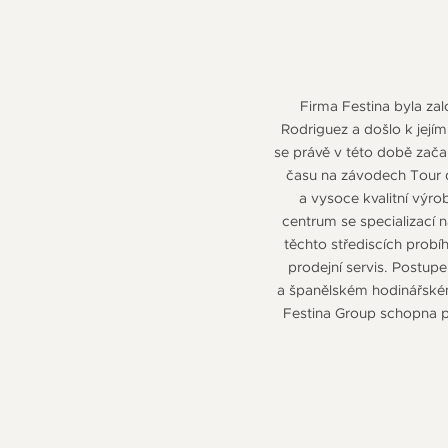
Firma Festina byla za
Rodriguez a došlo k její
se právě v této době zača
času na závodech Tour d
a vysoce kvalitní výr
centrum se specializací 
těchto střediscích prob
prodejní servis. Postu
a španělském hodinářském 
Festina Group schopna po