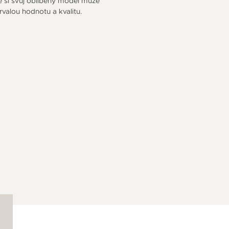
e si svůj oblíbený model může
trvalou hodnotu a kvalitu.