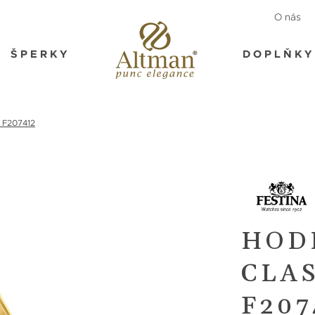
O nás
ŠPERKY
DOPLŇKY
t F207412
HOD
CLA
F207