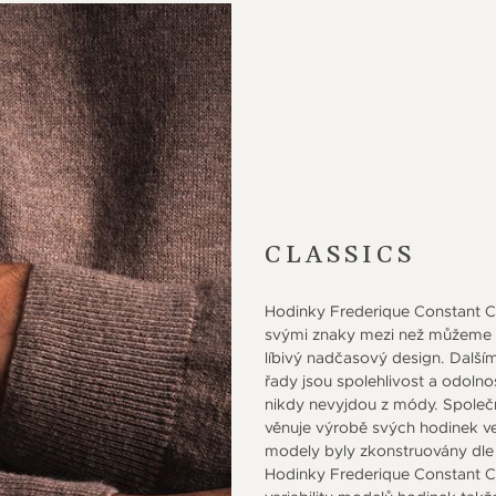
CLASSICS
Hodinky Frederique Constant Cl
svými znaky mezi než můžeme zař
líbivý nadčasový design. Dalším
řady jsou spolehlivost a odolno
nikdy nevyjdou z módy. Společ
věnuje výrobě svých hodinek v
modely byly zkonstruovány dle 
Hodinky Frederique Constant Cla