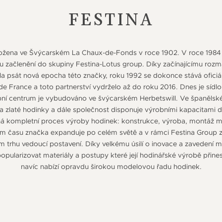
FESTINA
ložena ve Švýcarském La Chaux-de-Fonds v roce 1902. V roce 1984
mu začlenění do skupiny Festina-Lotus group. Díky začínajícímu roz
la psát nová epocha této značky, roku 1992 se dokonce stává ofici
e France a toto partnerství vydrželo až do roku 2016. Dnes je sídlo
obní centrum je vybudováno ve švýcarském Herbetswill. Ve španělské
na zlaté hodinky a dále společnost disponuje výrobními kapacitami d
íhá kompletní proces výroby hodinek: konstrukce, výroba, montáž 
pem času značka expanduje po celém světě a v rámci Festina Group 
trhu vedoucí postavení. Díky velkému úsilí o inovace a zavedení m
pularizovat materiály a postupy které její hodinářské výrobě přinesl
navíc nabízí opravdu širokou modelovou řadu hodinek.