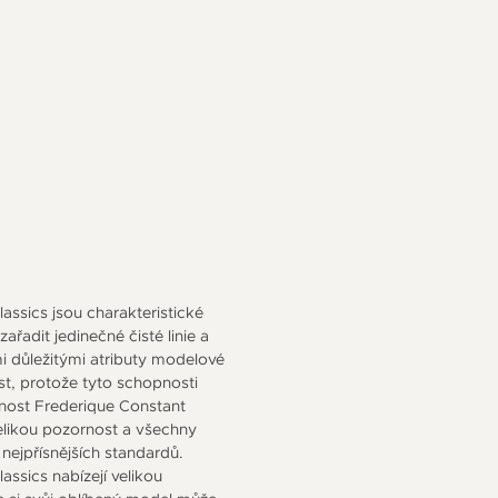
assics jsou charakteristické
adit jedinečné čisté linie a
i důležitými atributy modelové
st, protože tyto schopnosti
nost Frederique Constant
elikou pozornost a všechny
nejpřísnějších standardů.
ssics nabízejí velikou