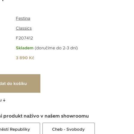
Festina
Classics
F207412
Skladem
(doručíme do 2-3 dní)
3 890 Kč
dat do košíku
u
si produkt naživo v našem showroomu
městí Republiky
Cheb - Svobody