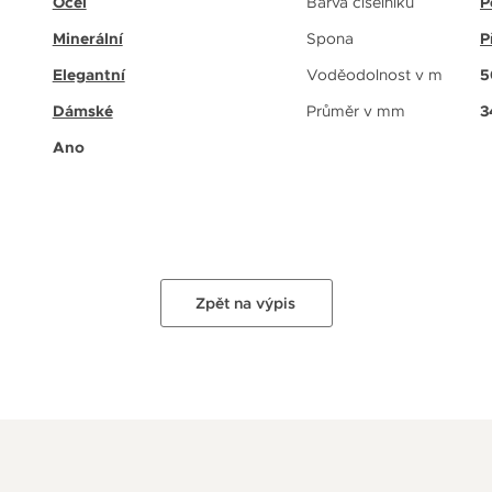
Ocel
Barva číselníku
P
Minerální
Spona
P
Elegantní
Voděodolnost v m
5
Dámské
Průměr v mm
3
Ano
Zpět na výpis