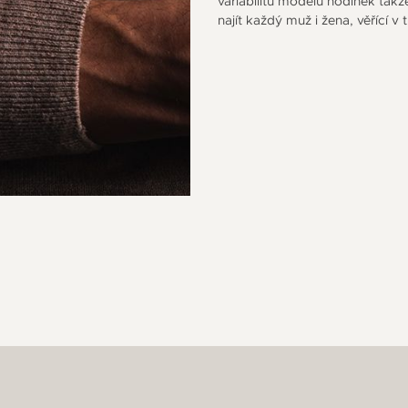
variabilitu modelů hodinek takž
najít každý muž i žena, věřící v 