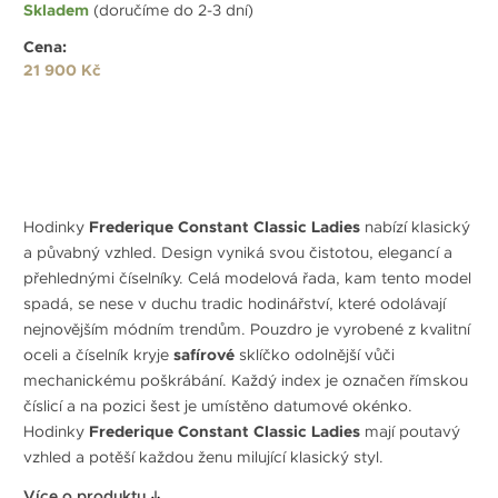
Skladem
(doručíme do 2-3 dní)
Cena:
21 900 Kč
Hodinky
Frederique Constant Classic Ladies
nabízí klasický
a půvabný vzhled. Design vyniká svou čistotou, elegancí a
přehlednými číselníky. Celá modelová řada, kam tento model
spadá, se nese v duchu tradic hodinářství, které odolávají
nejnovějším módním trendům. Pouzdro je vyrobené z kvalitní
oceli a číselník kryje
safírové
sklíčko odolnější vůči
mechanickému poškrábání. Každý index je označen římskou
číslicí a na pozici šest je umístěno datumové okénko.
Hodinky
Frederique Constant Classic Ladies
mají poutavý
vzhled a potěší každou ženu milující klasický styl.
Více o produktu