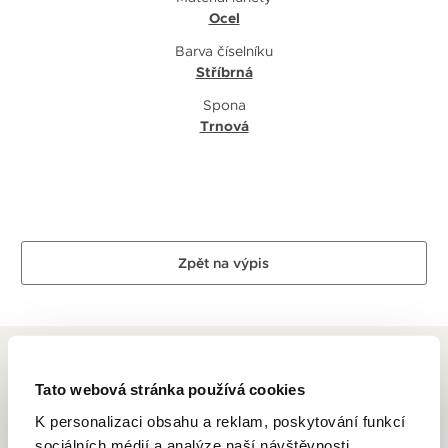
Ocel
Barva číselníku
Stříbrná
Spona
Trnová
Zpět na výpis
Tato webová stránka používá cookies
K personalizaci obsahu a reklam, poskytování funkcí
FREDERIQUE CONSTANT
sociálních médií a analýze naší návštěvnosti