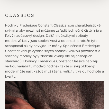
CLASSICS
Hodinky Frederique Constant Classics jsou charakteristické
svými znaky mezi než můžeme zařadit jedinečné čisté linie a
líbivý nadčasový design. Dalšími důležitými atributy
modelové řady jsou spolehlivost a odolnost, protože tyto
schopnosti nikdy nevyjdou z módy. Společnost Frederique
Constant věnuje výrobě svých hodinek velikou pozornost a
všechny modely byly zkonstruovány dle nejpřísnějších
standardů. Hodinky Frederique Constant Classics nabízejí
velikou variabilitu modelů hodinek takže si svůj oblíbený
model může najít každý muž i žena, věřící v trvalou hodnotu a
kvalitu.