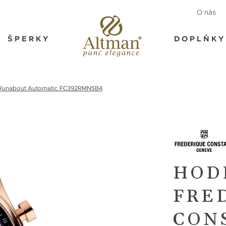
O nás
ŠPERKY
DOPLŇKY
Runabout Automatic FC392RMN5B4
HOD
FRE
CON