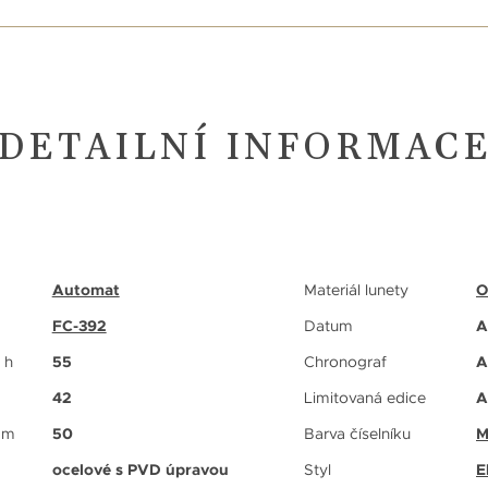
DETAILNÍ INFORMAC
Automat
Materiál lunety
O
FC-392
Datum
A
 h
55
Chronograf
A
42
Limitovaná edice
A
 m
50
Barva číselníku
M
ocelové s PVD úpravou
Styl
E