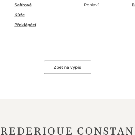
Safírové
Pohlaví
P
Kůže
Překlápěcí
Zpět na výpis
FREDERIQUE CONSTAN