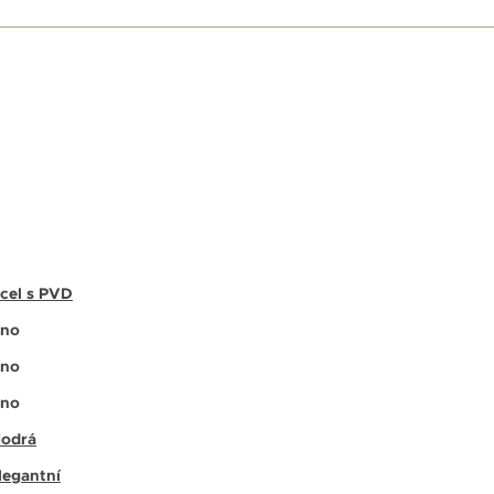
E
cel s PVD
no
no
no
odrá
legantní