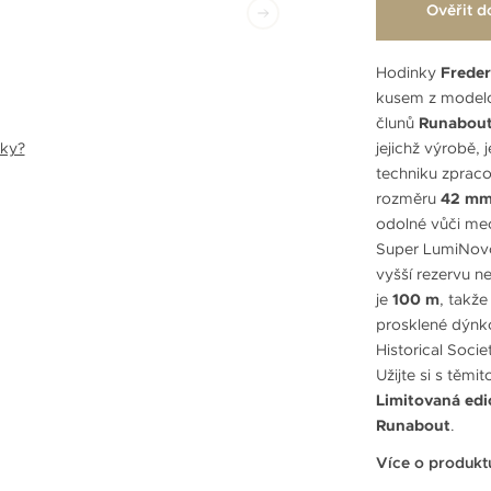
Ověřit d
Hodinky
Frede
kusem z modelov
člunů
Runabou
nky?
jejichž výrobě, 
techniku zpraco
rozměru
42 m
odolné vůči me
Super LumiNovo
vyšší rezervu n
je
100 m
, takže
prosklené dýnko,
Historical Soci
Užijte si s těmi
Limitovaná edi
Runabout
.
Více o produkt