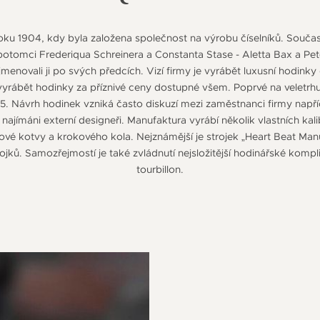
roku 1904, kdy byla založena společnost na výrobu číselníků. Souč
otomci Frederiqua Schreinera a Constanta Stase - Aletta Bax a Pete
menovali ji po svých předcích. Vizí firmy je vyrábět luxusní hodin
vyrábět hodinky za příznivé ceny dostupné všem. Poprvé na veletrhu 
5. Návrh hodinek vzniká často diskuzí mezi zaměstnanci firmy napří
 najímáni externí designeři. Manufaktura vyrábí několik vlastních kal
kové kotvy a krokového kola. Nejznámější je strojek „Heart Beat Man
ojků. Samozřejmostí je také zvládnutí nejsložitější hodinářské kompl
tourbillon.