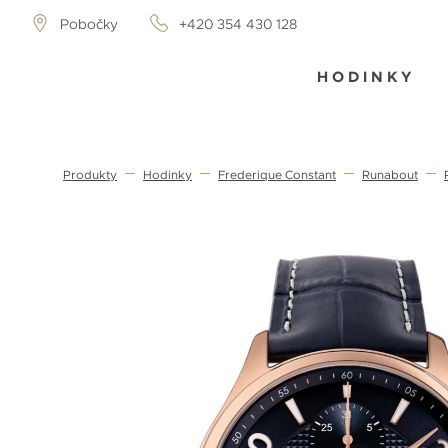
Pobočky
+420 354 430 128
HODINKY
Produkty
Hodinky
Frederique Constant
Runabout