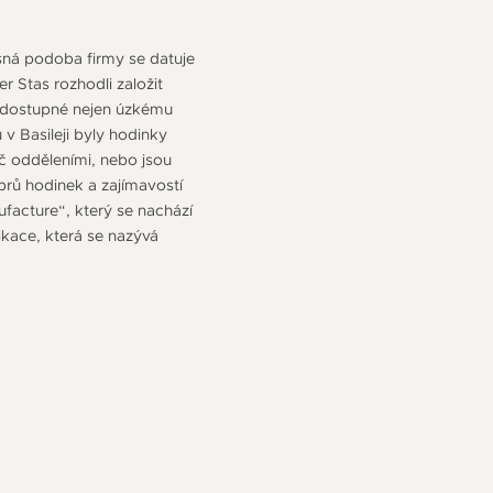
asná podoba firmy se datuje
r Stas rozhodli založit
ky dostupné nejen úzkému
v Basileji byly hodinky
č odděleními, nebo jsou
ibrů hodinek a zajímavostí
ufacture“, který se nachází
ikace, která se nazývá