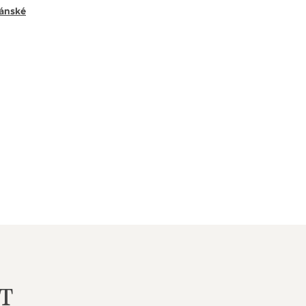
ánské
T