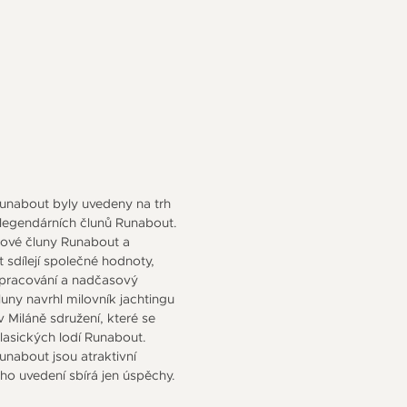
unabout byly uvedeny na trh
legendárních člunů Runabout.
ové čluny Runabout a
 sdílejí společné hodnoty,
 zpracování a nadčasový
luny navrhl milovník jachtingu
v Miláně sdružení, které se
lasických lodí Runabout.
nabout jsou atraktivní
o uvedení sbírá jen úspěchy.