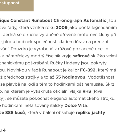
ostupnost
rique Constant Runabout Chronograph Automatic
jsou
é řady, která vznikla roku
2009
jako pocta legendárním
t
. Jedná se o ručně vyráběné dřevěné motorové čluny při
je jako u hodinek společnosti kladen důraz na precizní
vání. Pouzdro je vyrobené z růžově pozlacené oceli o
m
a námořnicky modrý číselník kryje
safírové
sklíčko velmi
chanickému poškrábání. Ručky i indexy jsou pokryty
u. Novinkou v řadě Runabout je kalibr
FC-392
, který má
ež předchozí strojky a to až
55 hodinovou
. Vodotěsnost
 se plavbě na lodi s těmito hodinkami bát nemusíte. Skrz
 na kterém je vytisknuta oficiální vlajka
RHS
(Riva
ety), se můžete pokochat elegancí automatického strojku.
to hodinkami nefalšovaný italský
Dolce Vita
.
ce 888 kusů
, která v balení obsahuje
repliku jachty
u