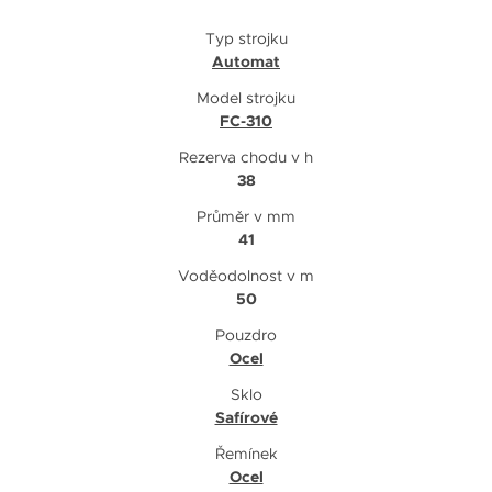
Typ strojku
Automat
Model strojku
FC-310
Rezerva chodu v h
38
Průměr v mm
41
Voděodolnost v m
50
Pouzdro
Ocel
Sklo
Safírové
Řemínek
Ocel