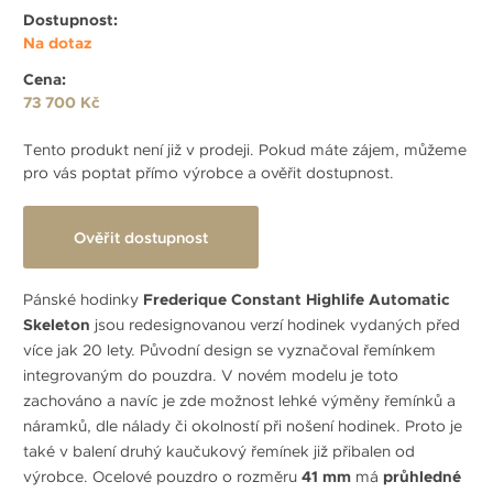
Dostupnost:
Na dotaz
Cena:
73 700 Kč
Tento produkt není již v prodeji. Pokud máte zájem, můžeme
pro vás poptat přímo výrobce a ověřit dostupnost.
Ověřit dostupnost
Pánské hodinky
Frederique Constant Highlife Automatic
Skeleton
jsou redesignovanou verzí hodinek vydaných před
více jak 20 lety. Původní design se vyznačoval řemínkem
integrovaným do pouzdra. V novém modelu je toto
zachováno a navíc je zde možnost lehké výměny řemínků a
náramků, dle nálady či okolností při nošení hodinek. Proto je
také v balení druhý kaučukový řemínek již přibalen od
výrobce. Ocelové pouzdro o rozměru
41 mm
má
průhledné