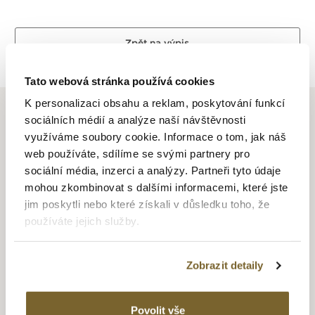
Zpět na výpis
Tato webová stránka používá cookies
K personalizaci obsahu a reklam, poskytování funkcí
sociálních médií a analýze naší návštěvnosti
využíváme soubory cookie. Informace o tom, jak náš
web používáte, sdílíme se svými partnery pro
FREDERIQUE CONSTANT
sociální média, inzerci a analýzy. Partneři tyto údaje
mohou zkombinovat s dalšími informacemi, které jste
Historie firmy sahá až do roku 1904, kdy byla založena
jim poskytli nebo které získali v důsledku toho, že
společnost na výrobu číselníků. Současná podoba firmy
používáte jejich služby.
se datuje do roku 1988, kdy se potomci Frederiqua
Schreinera a Constanta Stase - Aletta Bax a Peter Stas
rozhodli založit hodinářskou firmu a pojmenovali ji po svých
Zobrazit detaily
předcích. Vizí firmy je vyrábět luxusní hodinky dostupné
nejen úzkému okruhu zákazníků, ale vyrábět hodinky
Povolit vše
za příznivé ceny dostupné všem. Poprvé na veletrhu v Basileji