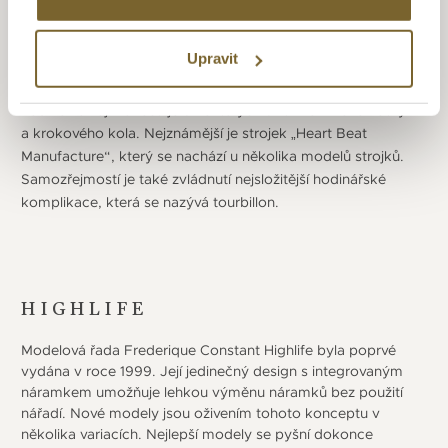
byly hodinky představeny v roce 1995. Návrh hodinek vzniká
často diskuzí mezi zaměstnanci firmy napříč odděleními,
Upravit
nebo jsou na určité zvláštní modely najímáni externí
designeři. Manufaktura vyrábí několik vlastních kalibrů
hodinek a zajímavostí je u některých užití křemíkové kotvy
a krokového kola. Nejznámější je strojek „Heart Beat
Manufacture“, který se nachází u několika modelů strojků.
Samozřejmostí je také zvládnutí nejsložitější hodinářské
komplikace, která se nazývá tourbillon.
HIGHLIFE
Modelová řada Frederique Constant Highlife byla poprvé
vydána v roce 1999. Její jedinečný design s integrovaným
náramkem umožňuje lehkou výměnu náramků bez použití
nářadí. Nové modely jsou oživením tohoto konceptu v
několika variacích. Nejlepší modely se pyšní dokonce