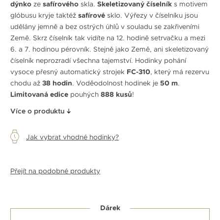
dýnko
ze
safírového
skla.
Skeletizovaný číselník
s motivem
glóbusu kryje taktéž
safírové
sklo. Výřezy v číselníku jsou
udělány jemně a bez ostrých úhlů v souladu se zakřiveními
Země. Skrz číselník tak vidíte na 12. hodině setrvačku a mezi
6. a 7. hodinou pérovník. Stejně jako Země, ani skeletizovaný
číselník neprozradí všechna tajemství. Hodinky pohání
vysoce přesný automatický strojek
FC-310
, který má rezervu
chodu až
38 hodin
. Voděodolnost hodinek je
50 m
.
Limitovaná edice
pouhých
888 kusů
!
Více o produktu
Jak vybrat vhodné hodinky?
Přejít na podobné produkty
Dárek