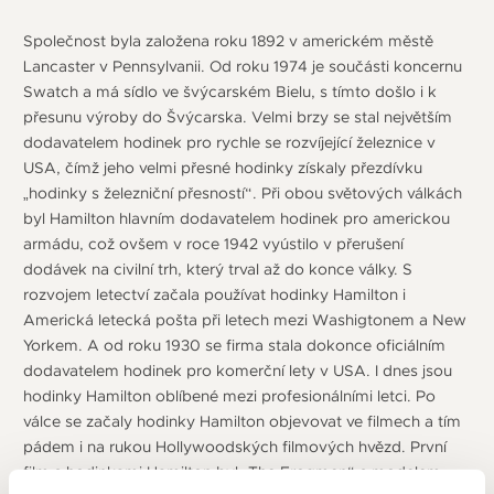
Společnost byla založena roku 1892 v americkém městě
Lancaster v Pennsylvanii. Od roku 1974 je součásti koncernu
Swatch a má sídlo ve švýcarském Bielu, s tímto došlo i k
přesunu výroby do Švýcarska. Velmi brzy se stal největším
dodavatelem hodinek pro rychle se rozvíjející železnice v
USA, čímž jeho velmi přesné hodinky získaly přezdívku
„hodinky s železniční přesností“. Při obou světových válkách
byl Hamilton hlavním dodavatelem hodinek pro americkou
armádu, což ovšem v roce 1942 vyústilo v přerušení
dodávek na civilní trh, který trval až do konce války. S
rozvojem letectví začala používat hodinky Hamilton i
Americká letecká pošta při letech mezi Washigtonem a New
Yorkem. A od roku 1930 se firma stala dokonce oficiálním
dodavatelem hodinek pro komerční lety v USA. I dnes jsou
hodinky Hamilton oblíbené mezi profesionálními letci. Po
válce se začaly hodinky Hamilton objevovat ve filmech a tím
pádem i na rukou Hollywoodských filmových hvězd. První
film s hodinkami Hamilton byl „The Frogmen“ s modelem