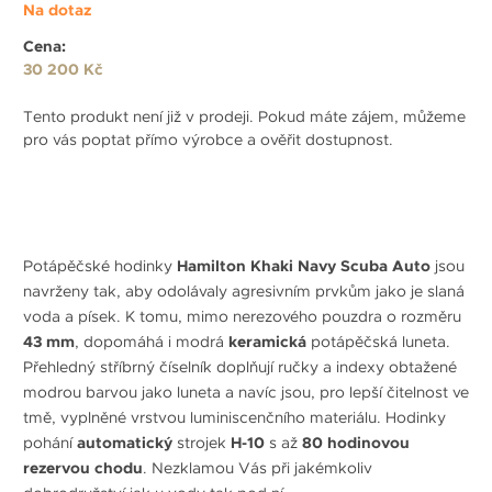
Na dotaz
Cena:
30 200 Kč
Tento produkt není již v prodeji. Pokud máte zájem, můžeme
pro vás poptat přímo výrobce a ověřit dostupnost.
Potápěčské hodinky
Hamilton Khaki Navy Scuba Auto
jsou
navrženy tak, aby odolávaly agresivním prvkům jako je slaná
voda a písek. K tomu, mimo nerezového pouzdra o rozměru
43 mm
, dopomáhá i modrá
keramická
potápěčská luneta.
Přehledný stříbrný číselník doplňují ručky a indexy obtažené
modrou barvou jako luneta a navíc jsou, pro lepší čitelnost ve
tmě, vyplněné vrstvou luminiscenčního materiálu. Hodinky
pohání
automatický
strojek
H-10
s až
80 hodinovou
rezervou chodu
. Nezklamou Vás při jakémkoliv