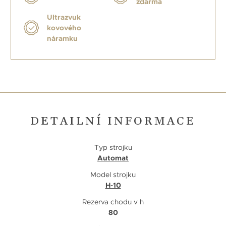
zdarma
Ultrazvuk
kovového
náramku
DETAILNÍ INFORMACE
Typ strojku
Automat
Model strojku
H-10
Rezerva chodu v h
80