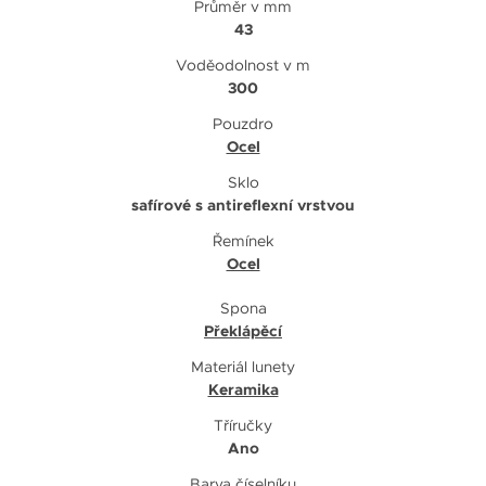
Průměr v mm
43
Voděodolnost v m
300
Pouzdro
Ocel
Sklo
safírové s antireflexní vrstvou
Řemínek
Ocel
Spona
Překlápěcí
Materiál lunety
Keramika
Tříručky
Ano
Barva číselníku