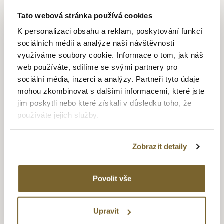
Frogman. Dalším filmem byl v roce 1961 „Blue Hawaii“, kde
se objevil model Ventura na ruce Elvise Presleyho a dalším
Tato webová stránka používá cookies
slavným filmem byl „2001: Vesmírná odysea“. Spojení
K personalizaci obsahu a reklam, poskytování funkcí
filmového průmyslu a Hamiltonu přetrvává až do dnešní
sociálních médií a analýze naší návštěvnosti
doby, kdy se už objevily ve více než 450 filmech (Den
využíváme soubory cookie. Informace o tom, jak náš
nezávislosti, Muži v černém nebo Smrtonosná past). Hodinky
web používáte, sdílíme se svými partnery pro
„Ventura“ byly první elektronické hodinky s revolučním
sociální média, inzerci a analýzy. Partneři tyto údaje
designem, dnes spojovaným s Elvisem Presleym, který si je
mohou zkombinovat s dalšími informacemi, které jste
oblíbil. Dalším prvenstvím byly první hodinky s LED displejem
jim poskytli nebo které získali v důsledku toho, že
a to model „Pulsar“ (1972) a o rok později první chronograf
používáte jejich služby.
firmy Hamilton s automatickým nátahem. Dnes Hamilton
nabízí modelové řady Jazzmaster, American Classic,
Ventura, Broadway, a vojenské Khaki - Field, Aviation, Navy.
Zobrazit detaily
Povolit vše
KHAKI NAVY
Upravit
Pokud je vaší vášní potápění a jiné vodní sporty, kolekce