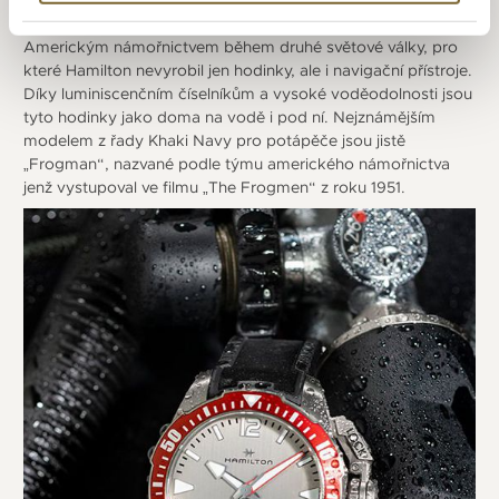
hodinek Hamilton Khaki Navy by mohla být pro Vás ta pravá.
Inspirováno hodinkami vytvořenými ve spolupráci s
Americkým námořnictvem během druhé světové války, pro
které Hamilton nevyrobil jen hodinky, ale i navigační přístroje.
Díky luminiscenčním číselníkům a vysoké voděodolnosti jsou
tyto hodinky jako doma na vodě i pod ní. Nejznámějším
modelem z řady Khaki Navy pro potápěče jsou jistě
„Frogman“, nazvané podle týmu amerického námořnictva
jenž vystupoval ve filmu „The Frogmen“ z roku 1951.