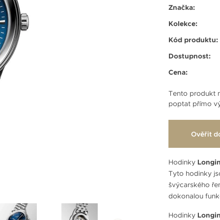
Značka:
Kolekce:
Kód produktu:
Dostupnost:
Cena:
Tento produkt n
poptat přímo vý
Ověřit d
Hodinky
Longin
Tyto hodinky js
švýcarského řem
dokonalou funkč
Hodinky
Longin