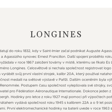
LONGINES
atují do roku 1832, kdy v Saint-Imier začal podnikat Auguste Agassiz
a Agassiziho synovec Ernest Francillon. Další spojení proběhlo rok
 vyžádala v roce 1867 založení továrny v místě, kterému se říkalo E
jméno Longines. Celosvětově si nechala společnost registrovat logo
 vyrábět svůj první vlastní strojek, kalibr 20A, který používal natah
ečnost medaili na světové výstavě v Paříži. Dalším oceněním byla vý
Renommée. Postupem času společnost vylepšovala své strojky, svoj
davatel pro Fédération Aéronautique Internationale. Dokonce jede
ergh. Hodinky pro letce z roku 1927 mají pomoci při výpočtech potř
átahem vydává společnost roku 1945 s kalibrem 22A a o 9 let pozd
ami. První elektromechanické hodinky na baterii uvede v roce 1963 