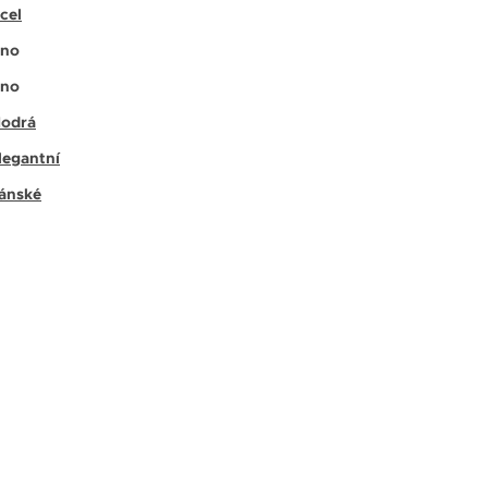
cel
no
no
odrá
legantní
ánské