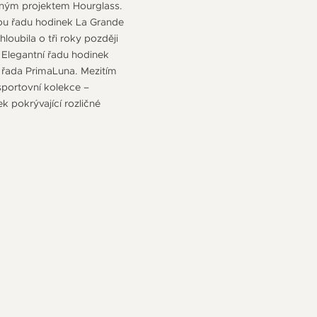
ajným projektem Hourglass.
vou řadu hodinek La Grande
loubila o tři roky později
 Elegantní řadu hodinek
a řada PrimaLuna. Mezitím
sportovní kolekce –
pokrývající rozličné