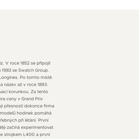
. V roce 1852 se připojil
u 1983 se Swatch Group.
s Longines. Po tomto místě
 a název až v roce 1893.
ovací korunkou. Za tento
hra ceny v Grand Prix
i přesností dokonce firma
n z modelů hodinek pomáhá
ebných při létání. První
ěji začíná experimentovat
se strojkem L400 a první