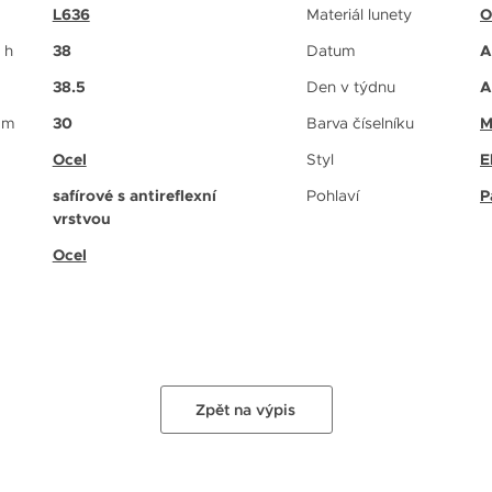
L636
Materiál lunety
O
 h
38
Datum
A
38.5
Den v týdnu
A
 m
30
Barva číselníku
M
Ocel
Styl
E
safírové s antireflexní
Pohlaví
P
vrstvou
Ocel
Zpět na výpis