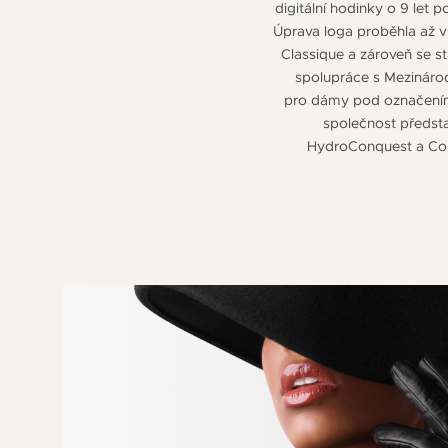
digitální hodinky o 9 let
Úprava loga proběhla až v
Classique a zároveň se st
spolupráce s Mezinárod
pro dámy pod označením D
společnost předsta
HydroConquest a Con