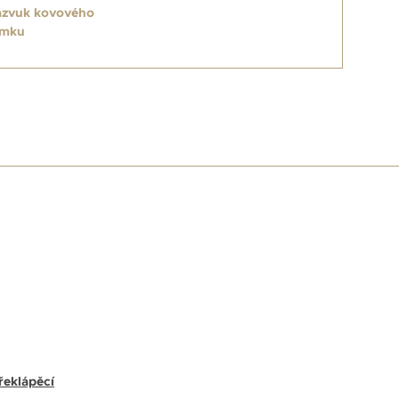
azvuk kovového
amku
E
řeklápěcí