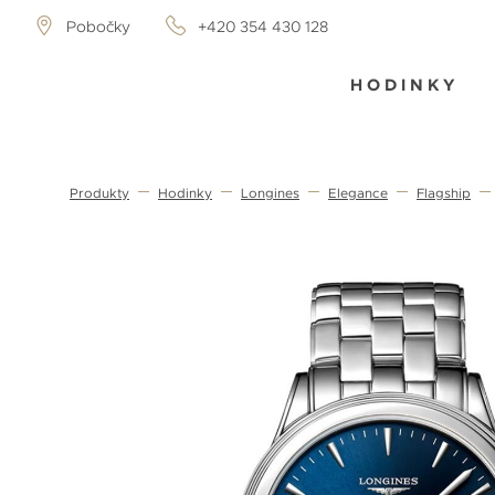
Pobočky
+420 354 430 128
HODINKY
Produkty
Hodinky
Longines
Elegance
Flagship