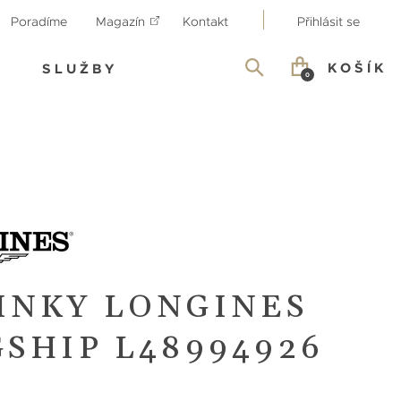
Poradíme
Magazín
Kontakt
Přihlásit se
KOŠÍK
SLUŽBY
0
INKY LONGINES
SHIP L48994926