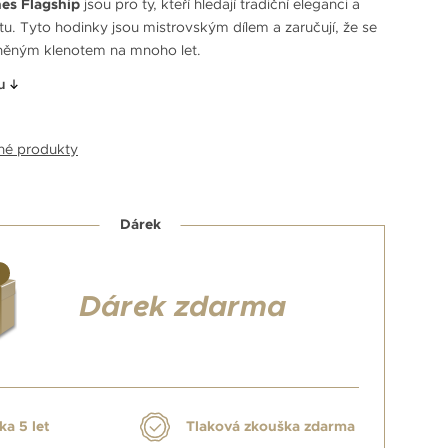
es Flagship
jsou pro ty, kteří hledají tradiční eleganci a
tu. Tyto hodinky jsou mistrovským dílem a zaručují, že se
něným klenotem na mnoho let.
u
bné produkty
Dárek
Dárek zdarma
ka 5 let
Tlaková zkouška zdarma