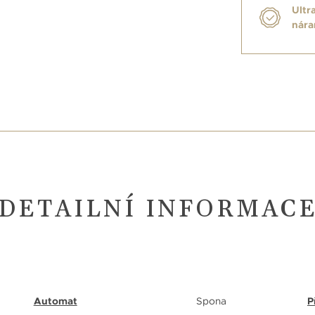
Ultr
nár
DETAILNÍ INFORMAC
Automat
Spona
P