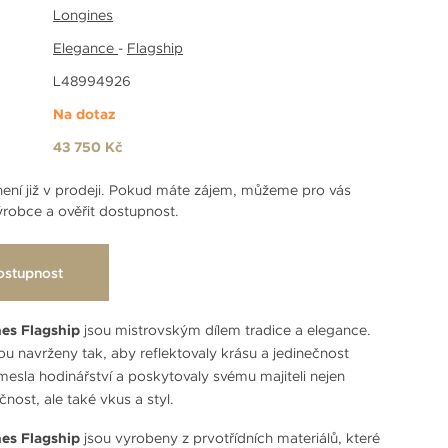
Longines
Elegance
-
Flagship
L48994926
Na dotaz
43 750 Kč
ení již v prodeji. Pokud máte zájem, můžeme pro vás
robce a ověřit dostupnost.
ostupnost
es Flagship
jsou mistrovským dílem tradice a elegance.
ou navrženy tak, aby reflektovaly krásu a jedinečnost
esla hodinářství a poskytovaly svému majiteli nejen
nost, ale také vkus a styl.
es Flagship
jsou vyrobeny z prvotřídních materiálů, které