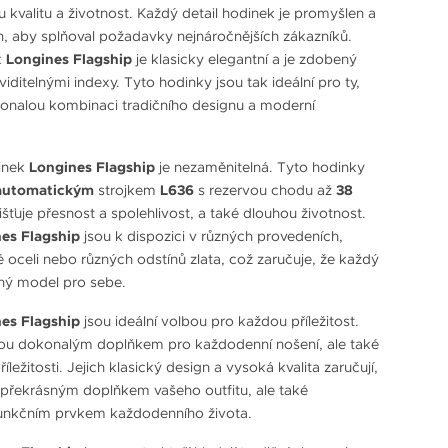
u kvalitu a životnost. Každý detail hodinek je promyšlen a
n, aby splňoval požadavky nejnáročnějších zákazníků.
k
Longines Flagship
je klasicky elegantní a je zdobený
viditelnými indexy. Tyto hodinky jsou tak ideální pro ty,
okonalou kombinaci tradičního designu a moderní
inek
Longines Flagship
je nezaměnitelná. Tyto hodinky
automatickým
strojkem
L636
s rezervou chodu až
38
jišťuje přesnost a spolehlivost, a také dlouhou životnost.
es Flagship
jsou k dispozici v různých provedeních,
 oceli nebo různých odstínů zlata, což zaručuje, že každý
ný model pro sebe.
es Flagship
jsou ideální volbou pro každou příležitost.
sou dokonalým doplňkem pro každodenní nošení, ale také
říležitosti. Jejich klasický design a vysoká kvalita zaručují,
překrásným doplňkem vašeho outfitu, ale také
funkčním prvkem každodenního života.