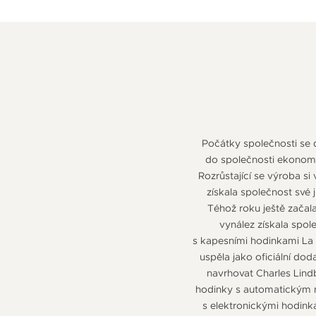
Počátky společnosti se d
do společnosti ekonom 
Rozrůstající se výroba si
získala společnost své 
Téhož roku ještě začala
vynález získala spol
s kapesními hodinkami La 
uspěla jako oficiální do
navrhovat Charles Lindb
hodinky s automatickým n
s elektronickými hodink