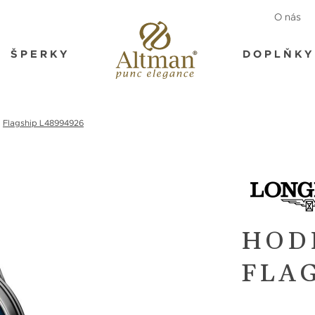
O nás
ŠPERKY
DOPLŇKY
Flagship L48994926
HOD
FLAG