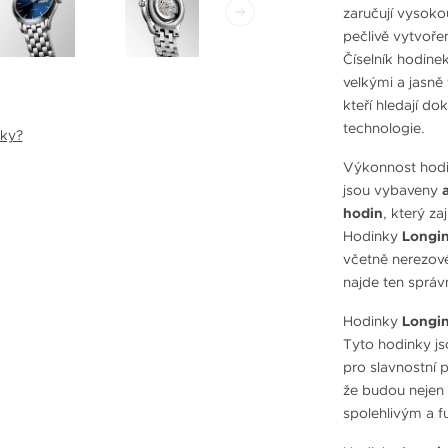
zaručují vysoko
pečlivě vytvoře
Číselník hodine
velkými a jasně 
kteří hledají d
technologie.
nky?
Výkonnost hod
jsou vybaveny
hodin
, který za
Hodinky
Longin
včetně nerezové
najde ten správ
Hodinky
Longin
Tyto hodinky j
pro slavnostní p
že budou nejen 
spolehlivým a 