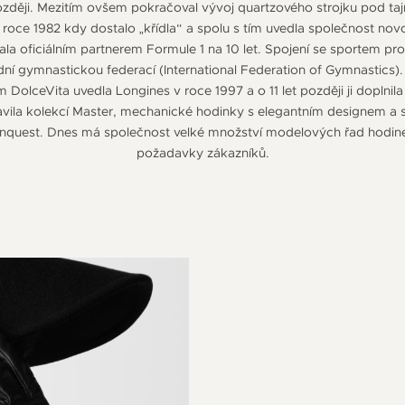
 později. Mezitím ovšem pokračoval vývoj quartzového strojku pod t
 roce 1982 kdy dostalo „křídla“ a spolu s tím uvedla společnost no
ala oficiálním partnerem Formule 1 na 10 let. Spojení se sportem proh
ní gymnastickou federací (International Federation of Gymnastics).
olceVita uvedla Longines v roce 1997 a o 11 let později ji doplnil
vila kolekcí Master, mechanické hodinky s elegantním designem a 
quest. Dnes má společnost velké množství modelových řad hodinek 
požadavky zákazníků.