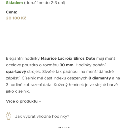
Skladem
(doručíme do 2-3 dní)
Cena:
20 100 Kč
Elegantní hodinky
Maurice Lacroix Eliros Date
mají menší
ocelové pouzdro o rozměru
30 mm
. Hodinky pohání
quartzový
strojek. Skvěle tak padnou i na menší dámské
zápěstí. Číselník má část indexu osázených
8 diamanty
a na
3 hodině zobrazení data. Kožený řemínek je ve stejné barvě
jako číselník.
Více o produktu
Jak vybrat vhodné hodinky?