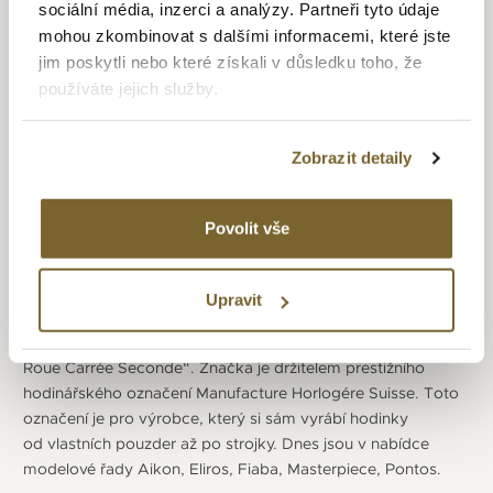
sociální média, inzerci a analýzy. Partneři tyto údaje
Saignelegier, která vyráběla hodinky pro jiné privátní značky.
mohou zkombinovat s dalšími informacemi, které jste
V roce 1975 se rozhodla začít vyrábět hodinky pod vlastní
jim poskytli nebo které získali v důsledku toho, že
značkou Maurice Lacroix. Značka se pyšní 14 vlastními
používáte jejich služby.
mechanickými strojky, včetně nejtěžší hodinářské
komplikace – tourbillonu. Ale to neznamená, že nezapomíná
na uživatele, kterým nabízí řadu modelů s quartzovými
Zobrazit detaily
strojky ETA či RONDA. Ani u „běžnějších“ hodinek neslevuje
ze svého vysokého standardu kvality. Firma získala se svými
modely hodinek několik ocenění RED DOT - „Pontos
Povolit vše
Décentrique GMT“ za nejlepší design (2007). Dalším
modelem byl o dva roky později „Masterpiece Squelette“,
a každým dalším rokem jedem model „Masterpiece
Upravit
Régulateur Roue Carrée“, limitovaný model „Pontos
Décentrique Phases De Lune“ a naposledy „Masterpiece
Roue Carrée Seconde“. Značka je držitelem prestižního
hodinářského označení Manufacture Horlogére Suisse. Toto
označení je pro výrobce, který si sám vyrábí hodinky
od vlastních pouzder až po strojky. Dnes jsou v nabídce
modelové řady Aikon, Eliros, Fiaba, Masterpiece, Pontos.