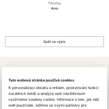
Tříručky
Ano
Zpět na výpis
Tato webová stránka používá cookies
MAURICE LACROIX
K personalizaci obsahu a reklam, poskytování funkcí
sociálních médií a analýze naší návštěvnosti
Počátky této značky se datují do roku 1975, kdy společnost
využíváme soubory cookie. Informace o tom, jak náš
Desco von Schulthess Company (počátky této společnosti
web používáte, sdílíme se svými partnery pro
se datují do roku 1889) koupila továrnu ve Švýcarském městě