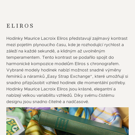
ELIROS
Hodinky Maurice Lacroix Eliros představují zajímavý kontrast
mezi pojetím plynoucího času, kde je rozhodující rychlost a
záleží na každé sekundě, a klidným až uvolněným
temperamentem. Tento kontrast se podařilo spojit do
harmonické kompozice modelům Eliros s chronografem.
Vybrané modely hodinek nabízí možnost snadné výměny
řemínků a náramků „Easy Strap Exchange“, které umožňují si
snadno přizpůsobit vzhled hodinek dle momentální potřeby.
Hodinky Maurice Lacroix Eliros jsou krásné, elegantní a
nabízejí velkou variabilitu vzhledů. Díky svému čistému
designu jsou snadno čitelné a nadčasové.