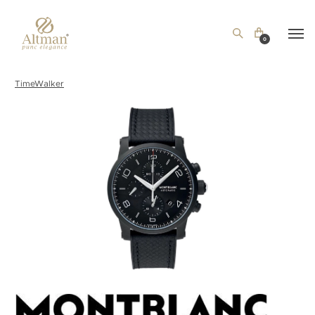
0
TimeWalker