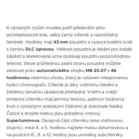
K výrazným rysům modelu patří především jeho
architektonické linie, velký černý ciferník a nezničitelný
řemínek. Hodinky mají
43 mm
pouzdro z vysoce kvalitní oceli
s černou
DLC úpravou
. Velikost pouzdra je ideální pro každé
zápěstí a skeletovaná ucha dodávají pouzdru pozoruhodnou
lehkost. Skrze průhlednou zadní stranu pouzdra můžete
sledovat práci
automatického
strojku
MB 25.07
s
46
hodinovou
rezervou chodu, který je vybaven integrovanou
funkcí chronografu. Ciferník je díky vnitřnímu členění a
štíhlému rámečku ukázkově přehledný. Vnitřní a vnější
prstence ciferníku mají jemnou texturu, zatímco hodinový
kruh s výraznými arabskými číslicemi je dokonale hladký.
Číslice a dvojité indexy jsou potaženy vrstvou
Superluminova.
Okrajová část ciferníku nese vteřinovou
stupnici, mezi 4. a 5. hodinou najdete malou datumovkou a
na pozicích 6., 9. a 12. hodiny jsou umístěny subciferníky.