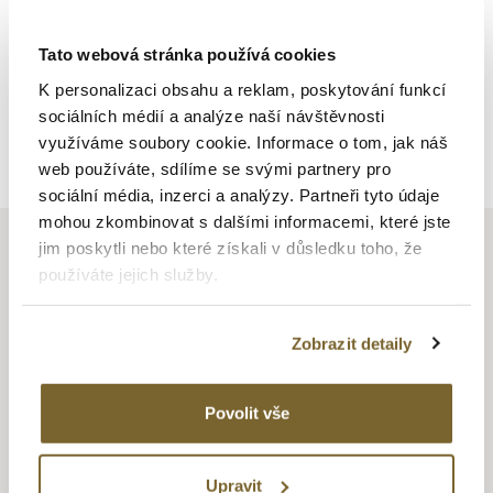
Tato webová stránka používá cookies
K personalizaci obsahu a reklam, poskytování funkcí
sociálních médií a analýze naší návštěvnosti
Zpět na výpis
využíváme soubory cookie. Informace o tom, jak náš
web používáte, sdílíme se svými partnery pro
sociální média, inzerci a analýzy. Partneři tyto údaje
mohou zkombinovat s dalšími informacemi, které jste
jim poskytli nebo které získali v důsledku toho, že
používáte jejich služby.
MONTBLANC
Zobrazit detaily
Vznik společnosti se datuje do roku 1906, kdy ji založili
bankéř Alfred Nehemias a inženýr August Eberstein a začali
Povolit vše
vyrábět plnící pera. O 4 roky později registrovali obchodní
značku „Montblanc“ a o další tři vytvořili logo značky –
hvězdu používanou dodnes. Jméno společnosti odkazuje
Upravit