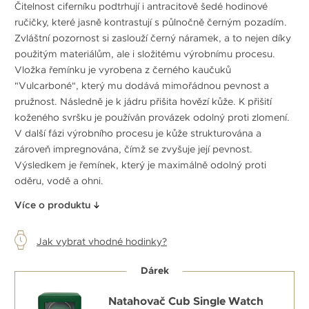
Čitelnost ciferníku podtrhují i antracitově šedé hodinové
ručičky, které jasně kontrastují s půlnočně černým pozadím.
Zvláštní pozornost si zaslouží černý náramek, a to nejen díky
použitým materiálům, ale i složitému výrobnímu procesu.
Vložka řemínku je vyrobena z černého kaučuků
"Vulcarboné", který mu dodává mimořádnou pevnost a
pružnost. Následně je k jádru přišita hovězí kůže. K přišití
koženého svršku je používán provázek odolný proti zlomení.
V další fázi výrobního procesu je kůže strukturována a
zároveň impregnována, čímž se zvyšuje její pevnost.
Výsledkem je řemínek, který je maximálně odolný proti
oděru, vodě a ohni.
Více o produktu
Jak vybrat vhodné hodinky?
Dárek
Natahovač Cub Single Watch