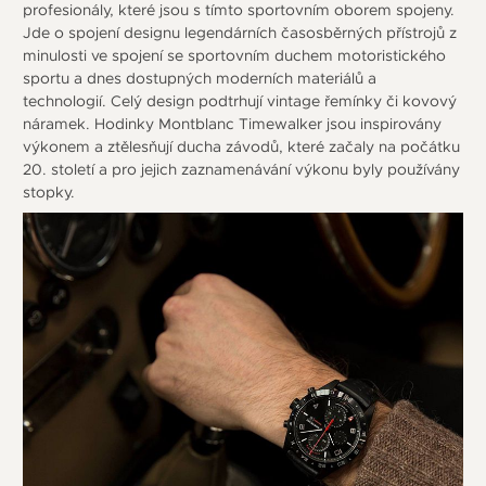
profesionály, které jsou s tímto sportovním oborem spojeny.
Jde o spojení designu legendárních časosběrných přístrojů z
minulosti ve spojení se sportovním duchem motoristického
sportu a dnes dostupných moderních materiálů a
technologií. Celý design podtrhují vintage řemínky či kovový
náramek. Hodinky Montblanc Timewalker jsou inspirovány
výkonem a ztělesňují ducha závodů, které začaly na počátku
20. století a pro jejich zaznamenávání výkonu byly používány
stopky.