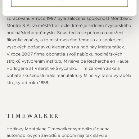
na nejvyšší horu Evropy, což symbolizuje touhu po výrobě
produktů té nejvyšší kvality a špičkového řemeslného
zpracování. V roce 1997 byla založena společnost Montblanc
Montre S.A. ve městě Le Locle, které je srdcem švýcarského
hodinářského průmyslu. Soustředila se přitom na udržení
filozofie značky, a to mistrovského řemesla a uspokojení
vysokých požadavků kladených na hodinky Meisterstück.
V roce 2007 firma obohatila svojí nabídku hodinářských
strojků vytvořením institutu Minerva de Recherche en Haute
Horlogerie at Villeret ve Švýcarsku. Tím zároveň získala
bohaté zkušenosti malé manufaktury Minervy, která vyráběla
strojky od roku 1858.
TIMEWALKER
Hodinky Montblanc Timewalker symbolizují ducha
automobilových závodů a připomínají tak slávu a