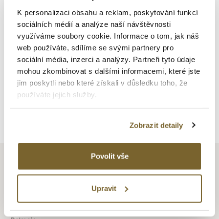
Materiál lunety
K personalizaci obsahu a reklam, poskytování funkcí
Ocel s PVD
sociálních médií a analýze naší návštěvnosti
Barva číselníku
využíváme soubory cookie. Informace o tom, jak náš
Perleťová
web používáte, sdílíme se svými partnery pro
sociální média, inzerci a analýzy. Partneři tyto údaje
mohou zkombinovat s dalšími informacemi, které jste
jim poskytli nebo které získali v důsledku toho, že
používáte jejich služby.
Zpět na výpis
Zobrazit detaily
Povolit vše
Upravit
BALMAIN