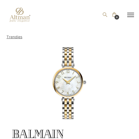
0
Trendies