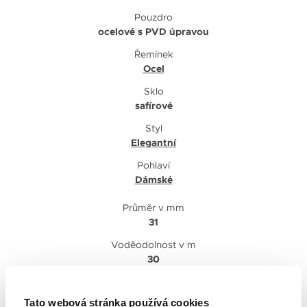
Pouzdro
ocelové s PVD úpravou
Řemínek
Ocel
Sklo
safírové
Styl
Elegantní
Pohlaví
Dámské
Průměr v mm
31
Voděodolnost v m
30
Náramek
ocelový s PVD úpravou
Tato webová stránka používá cookies