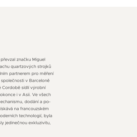
 převzal značku Miguel
machu quartzových strojků
álním partnerem pro měření
 společnosti v Barceloně
 Cordobě sídlí výrobní
okonce i v Asii. Ve všech
mechanismu, dodání a po-
získává na francouzském
oderních technologií, byla
y jedinečnou exkluzivitu,