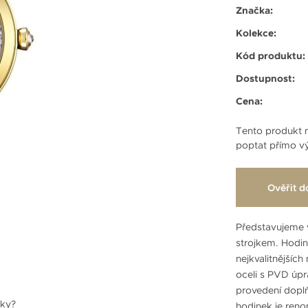
Značka:
Kolekce:
Kód produktu:
Dostupnost:
Cena:
Tento produkt n
poptat přímo vý
Ověřit d
Představujeme 
strojkem. Hodi
nejkvalitnějšíc
oceli s PVD úpr
provedení dopl
nky?
hodinek je ren