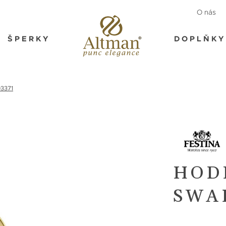
O nás
ŠPERKY
DOPLŇKY
03371
HOD
SWA