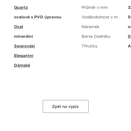
Quartz
Průměr v mm
3
ocelové s PVD úpravou
Voděodolnost v m
5
Ocel
Náramek
o
minerální
Barva číselníku
S
Swarovski
Tříručky
A
Elegantní
Dámské
Zpět na výpis