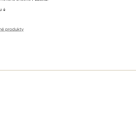
u
bné produkty
E