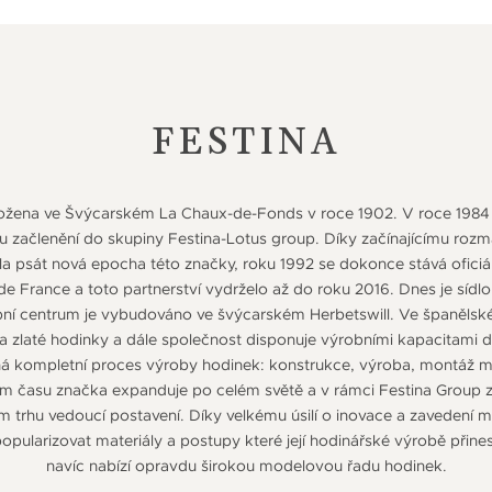
FESTINA
ložena ve Švýcarském La Chaux-de-Fonds v roce 1902. V roce 1984
mu začlenění do skupiny Festina-Lotus group. Díky začínajícímu roz
la psát nová epocha této značky, roku 1992 se dokonce stává ofici
e France a toto partnerství vydrželo až do roku 2016. Dnes je sídlo
obní centrum je vybudováno ve švýcarském Herbetswill. Ve španělské
na zlaté hodinky a dále společnost disponuje výrobními kapacitami d
íhá kompletní proces výroby hodinek: konstrukce, výroba, montáž 
pem času značka expanduje po celém světě a v rámci Festina Group 
trhu vedoucí postavení. Díky velkému úsilí o inovace a zavedení m
pularizovat materiály a postupy které její hodinářské výrobě přinesl
navíc nabízí opravdu širokou modelovou řadu hodinek.