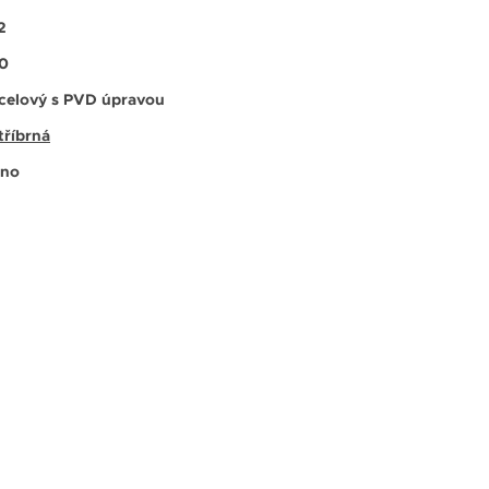
2
0
celový s PVD úpravou
tříbrná
no