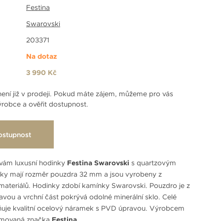
Festina
Swarovski
203371
Na dotaz
3 990 Kč
ení již v prodeji. Pokud máte zájem, můžeme pro vás
robce a ověřit dostupnost.
ostupnost
vám luxusní hodinky
Festina Swarovski
s quartzovým
nky mají rozměr pouzdra 32 mm a jsou vyrobeny z
h materiálů. Hodinky zdobí kamínky Swarovski. Pouzdro je z
avou a vrchní část pokrývá odolné minerální sklo. Celé
ňuje kvalitní ocelový náramek s PVD úpravou. Výrobcem
omovaná značka
Festina
.