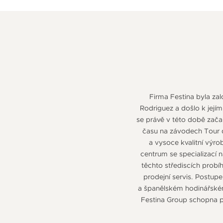
Firma Festina byla za
Rodriguez a došlo k její
se právě v této době zača
času na závodech Tour d
a vysoce kvalitní výr
centrum se specializací 
těchto střediscích prob
prodejní servis. Postu
a španělském hodinářském 
Festina Group schopna po