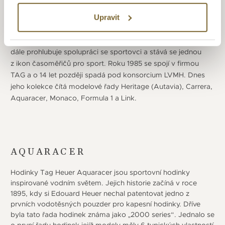
to legendárními řadami modelů Carrera (1963) a Monaco,
které vznikli ve spolupráci se Stevem McQueenem (řadu
Upravit
vyznačuje její typický čtvercový tvar). V roce 1969 vydává
svůj první chronograf s automatickým nátahem (kalibr 11),
dále prohlubuje spolupráci se sportovci a stává se jednou
z ikon časoměřičů pro sport. Roku 1985 se spojí v firmou
TAG a o 14 let později spadá pod konsorcium LVMH. Dnes
jeho kolekce čítá modelové řady Heritage (Autavia), Carrera,
Aquaracer, Monaco, Formula 1 a Link.
AQUARACER
Hodinky Tag Heuer Aquaracer jsou sportovní hodinky
inspirované vodním světem. Jejich historie začíná v roce
1895, kdy si Edouard Heuer nechal patentovat jedno z
prvních vodotěsných pouzder pro kapesní hodinky. Dříve
byla tato řada hodinek známa jako „2000 series“. Jednalo se