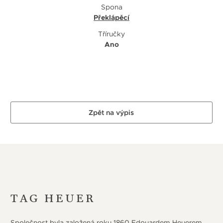
Spona
Překlápěcí
Tříručky
Ano
Zpět na výpis
TAG HEUER
Společnost byla založená roku 1860 Edouardem Heuerem