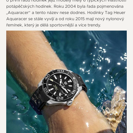
o první řadu hodinek jejíž modely měly 6 typických vlastností
potápěčských hodinek. Roku 2004 byla řada pojmenována
„Aquaracer“ a tento název nese dodnes. Hodinky Tag Heuer
Aquaracer se stále vyvíjí a od roku 2015 mají nový nylonový
řemínek, který je dělá sportovnější a více trendy.