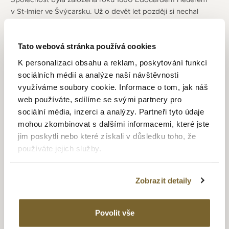
v St-Imier ve Švýcarsku. Už o devět let později si nechal
potvrdit svůj první patent, který spočíval v natahování
kapesních hodinek pomocí korunky. Další významný patent
přišel v roce 1887, kdy si nechal patentovat oscilační
Tato webová stránka používá cookies
pastorek pro mechanické chronografy, který se používá až
K personalizaci obsahu a reklam, poskytování funkcí
do dnešních dob. První úspěchy zaznamenal Heuer stříbrnou
sociálních médií a analýze naší návštěvnosti
medailí na mezinárodním veletrhu v Amsterdamu (1883).
využíváme soubory cookie. Informace o tom, jak náš
Další získal o 6 let později v Paříži. Na začátku 20. století
web používáte, sdílíme se svými partnery pro
se firma začala věnovat i přesným chronografům,
sociální média, inzerci a analýzy. Partneři tyto údaje
patentovala si Pulsmetr (1908), který se používá do teď. Dále
mohou zkombinovat s dalšími informacemi, které jste
se chronografy montovaly do přístrojových desek aut (1911)
jim poskytli nebo které získali v důsledku toho, že
a hlavně vydala „mikrograf“ s přesností 1/100 sekundy (1916).
používáte jejich služby.
V chronografech firma pokračovala úspěšně a třikrát
za sebou se s nimi prosadila i ve sportu jako dodavatel
pro olympijské hry (Antverpy 1920, Paříž 1924, Amsterdam
Zobrazit detaily
1928). Spojením leteckého a automobilového světa vzniká
v roce 1933 řada Autavia (z anglických slov AUTomobile
a AVIAtion). Těmito úspěchy si firma vybudovala jméno
Povolit vše
v chronografech a od 50. let i u automobilistů. Potvrdila