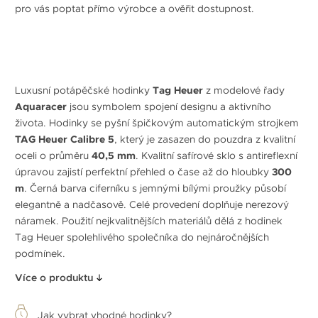
pro vás poptat přímo výrobce a ověřit dostupnost.
Luxusní potápěčské hodinky
Tag Heuer
z modelové řady
Aquaracer
jsou symbolem spojení designu a aktivního
života. Hodinky se pyšní špičkovým automatickým strojkem
TAG Heuer Calibre 5
, který je zasazen do pouzdra z kvalitní
oceli o průměru
40,5 mm
. Kvalitní safírové sklo s antireflexní
úpravou zajistí perfektní přehled o čase až do hloubky
300
m
. Černá barva ciferníku s jemnými bílými proužky působí
elegantně a nadčasově. Celé provedení doplňuje nerezový
náramek. Použití nejkvalitnějších materiálů dělá z hodinek
Tag Heuer spolehlivého společníka do nejnáročnějších
podmínek.
Více o produktu
Jak vybrat vhodné hodinky?